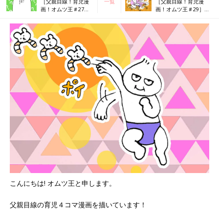
［父親目線！育児漫
一覧
［父親目線！育児漫
画！オムツ王＃27］
画！オムツ王＃29］ビ
クイズ
ローン
こんにちは! オムツ王と申します。
父親目線の育児４コマ漫画を描いています！