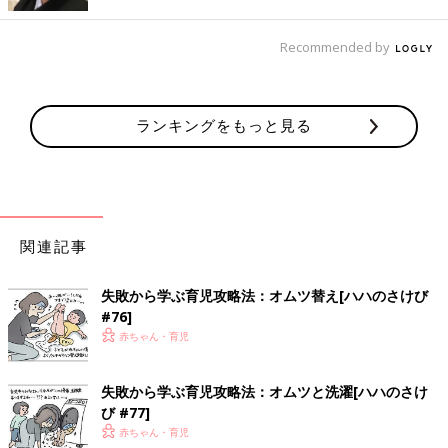
Recommended by
ランキングをもっと見る
一児の父。イクメン。
わかっているようなわかっていないような父親目線の育児漫画。
共働きの妻をサポートすべく日々奮闘中！
関連記事
インスタグラムはこちら：
@omutsu_oh
ツイッターはこちら：
@Omutsu_oh
失敗から学ぶ育児攻略法：オムツ替え[ハハのさけび
#76]
赤ちゃん・育児
前の話
次の話
［父親目線！育児漫
一覧
［父親目線！育児漫
画！オムツ王＃27］
画！オムツ王＃29］ビ
失敗から学ぶ育児攻略法：オムツと洗濯[ハハのさけ
クイズ
ローン
び #77]
赤ちゃん・育児