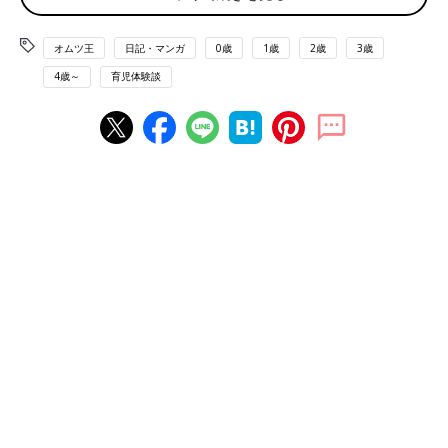
オムツ王
日記・マンガ
0歳
1歳
2歳
3歳
4歳～
育児体験談