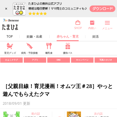
×
内祝い
SHOP
メニュー
TOP
妊娠・出産
赤ちゃん・育児
妊活
育児グッズ
病気・予防接種
離乳食
優待パス
ひよこクラブ
アプリ
SNS
キャンペーン
写真スタジオ
［父親目線！育児漫画！オムツ王＃28］やっと
遊んでもらえたクマ
2018/09/01
更新
前の話
次の話