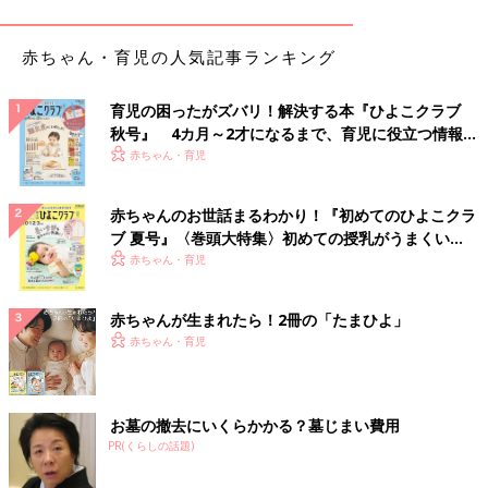
妊娠中に購入したクマのおもちゃ！
赤ちゃん・育児の人気記事ランキング
息子が生まれてから、嫁は月齢に合わせたおもちゃを的確なタイ
育児の困ったがズバリ！解決する本『ひよこクラブ
ミングで買って遊ばせているようでした。
秋号』 4カ月～2才になるまで、育児に役立つ情報が
いっぱい！
赤ちゃん・育児
そのため自分で買ったおもちゃは出番がないので、存在を忘れな
いためにリビングに飾っていました。
赤ちゃんのお世話まるわかり！『初めてのひよこクラ
ですがやはり与えてみたい！と思い遊ばせてみたら
ブ 夏号』〈巻頭大特集〉初めての授乳がうまくい
く！ おっぱい・ミルクの基本と夏のトラブル 解決テ
赤ちゃん・育児
ク
４秒でシャブリーランド行きでした。
赤ちゃんが生まれたら！2冊の「たまひよ」
無念！！
赤ちゃん・育児
シャブリーランドについてもっと知りたい方はコチラ↓
［父親目線！育児漫画！オムツ王＃8］おしゃぶり
お墓の撤去にいくらかかる？墓じまい費用
[オムツ王]
PR(くらしの話題)