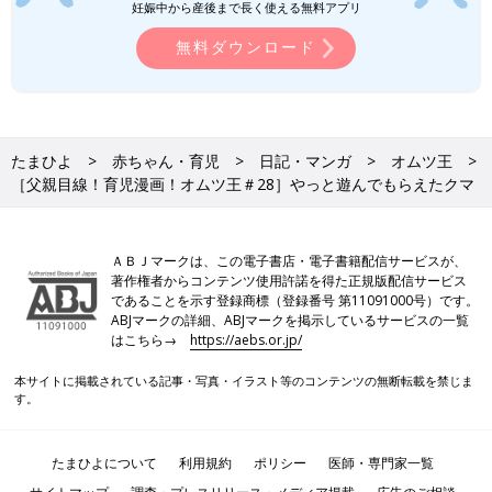
妊娠中から産後まで長く使える無料アプリ
無料ダウンロード
たまひよ
赤ちゃん・育児
日記・マンガ
オムツ王
［父親目線！育児漫画！オムツ王＃28］やっと遊んでもらえたクマ
ＡＢＪマークは、この電子書店・電子書籍配信サービスが、
著作権者からコンテンツ使用許諾を得た正規版配信サービス
であることを示す登録商標（登録番号 第11091000号）です。
ABJマークの詳細、ABJマークを掲示しているサービスの一覧
はこちら→
https://aebs.or.jp/
本サイトに掲載されている記事・写真・イラスト等のコンテンツの無断転載を禁じま
す。
たまひよについて
利用規約
ポリシー
医師・専門家一覧