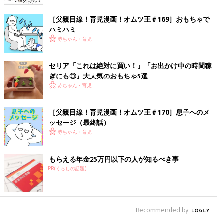
［父親目線！育児漫画！オムツ王＃169］おもちゃで
ハミハミ
赤ちゃん・育児
セリア「これは絶対に買い！」「お出かけ中の時間稼
ぎにも◎」大人気のおもちゃ5選
赤ちゃん・育児
［父親目線！育児漫画！オムツ王＃170］息子へのメ
ッセージ（最終話）
赤ちゃん・育児
もらえる年金25万円以下の人が知るべき事
PR(くらしの話題)
Recommended by