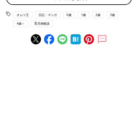
オムツ王
日記・マンガ
0歳
1歳
2歳
3歳
4歳～
育児体験談