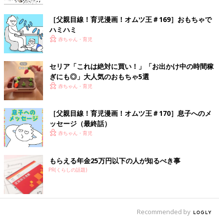
［父親目線！育児漫画！オムツ王＃169］おもちゃで
ハミハミ
赤ちゃん・育児
セリア「これは絶対に買い！」「お出かけ中の時間稼
ぎにも◎」大人気のおもちゃ5選
赤ちゃん・育児
［父親目線！育児漫画！オムツ王＃170］息子へのメ
ッセージ（最終話）
赤ちゃん・育児
もらえる年金25万円以下の人が知るべき事
PR(くらしの話題)
Recommended by