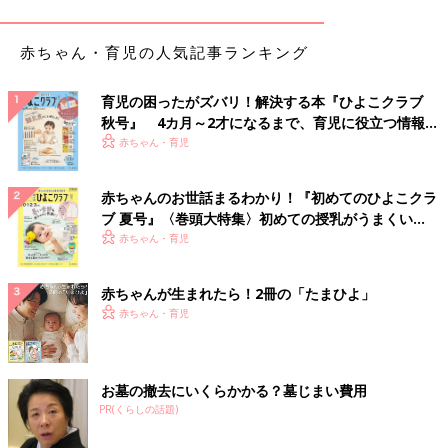
妊娠中に購入したクマのおもちゃ！
赤ちゃん・育児の人気記事ランキング
息子が生まれてから、嫁は月齢に合わせたおもちゃを的確なタイ
育児の困ったがズバリ！解決する本『ひよこクラブ
ミングで買って遊ばせているようでした。
秋号』 4カ月～2才になるまで、育児に役立つ情報が
いっぱい！
赤ちゃん・育児
そのため自分で買ったおもちゃは出番がないので、存在を忘れな
いためにリビングに飾っていました。
赤ちゃんのお世話まるわかり！『初めてのひよこクラ
ですがやはり与えてみたい！と思い遊ばせてみたら
ブ 夏号』〈巻頭大特集〉初めての授乳がうまくい
く！ おっぱい・ミルクの基本と夏のトラブル 解決テ
赤ちゃん・育児
ク
４秒でシャブリーランド行きでした。
赤ちゃんが生まれたら！2冊の「たまひよ」
無念！！
赤ちゃん・育児
シャブリーランドについてもっと知りたい方はコチラ↓
［父親目線！育児漫画！オムツ王＃8］おしゃぶり
お墓の撤去にいくらかかる？墓じまい費用
[オムツ王]
PR(くらしの話題)