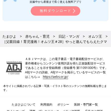
妊娠中から産後まで長く使える無料アプリ
無料ダウンロード
たまひよ
赤ちゃん・育児
日記・マンガ
オムツ王
［父親目線！育児漫画！オムツ王＃28］やっと遊んでもらえたクマ
ＡＢＪマークは、この電子書店・電子書籍配信サービスが、
著作権者からコンテンツ使用許諾を得た正規版配信サービス
であることを示す登録商標（登録番号 第11091000号）です。
ABJマークの詳細、ABJマークを掲示しているサービスの一覧
はこちら→
https://aebs.or.jp/
本サイトに掲載されている記事・写真・イラスト等のコンテンツの無断転載を禁じま
す。
たまひよについて
利用規約
ポリシー
医師・専門家一覧