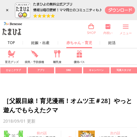
×
内祝い
SHOP
メニュー
TOP
妊娠・出産
赤ちゃん・育児
妊活
育児グッズ
病気・予防接種
離乳食
優待パス
ひよこクラブ
アプリ
SNS
キャンペーン
写真スタジオ
［父親目線！育児漫画！オムツ王＃28］やっと
遊んでもらえたクマ
2018/09/01
更新
前の話
次の話