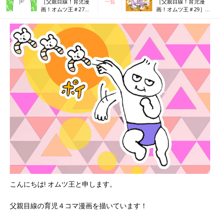
［父親目線！育児漫
一覧
［父親目線！育児漫
画！オムツ王＃27］
画！オムツ王＃29］ビ
クイズ
ローン
こんにちは! オムツ王と申します。
父親目線の育児４コマ漫画を描いています！