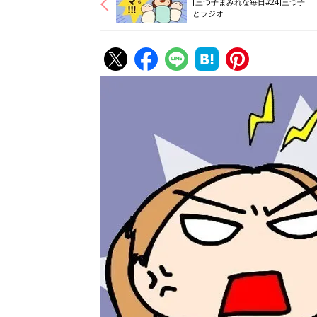
[三つ子まみれな毎日#24]三つ子
とラジオ