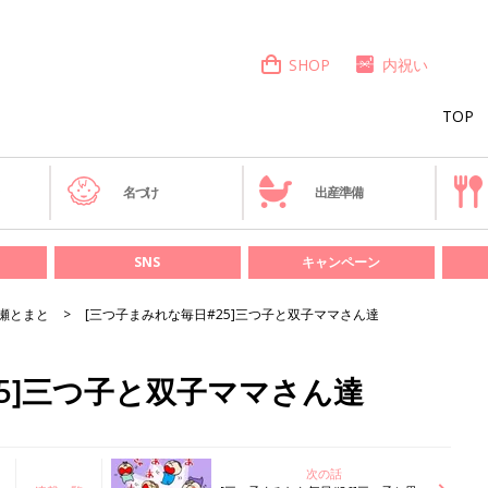
SHOP
内祝い
TOP
き
名づけ
出産準備
SNS
キャンペーン
瀬とまと
[三つ子まみれな毎日#25]三つ子と双子ママさん達
25]三つ子と双子ママさん達
次の話