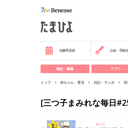
妊娠早見表
お金・手続
雑誌・書籍
アプリ
トップ
赤ちゃん・育児
日記・マンガ
宮
[三つ子まみれな毎日#
前の話