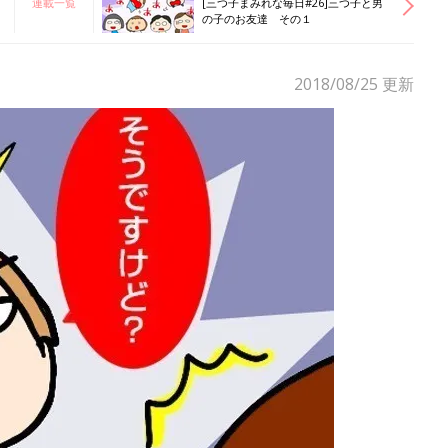
連載一覧
[三つ子まみれな毎日#26]三つ子と男
の子のお友達 その１
2018/08/25
更新