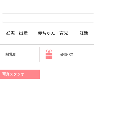
妊娠・出産
赤ちゃん・育児
妊活
離乳食
優待パス
写真スタジオ