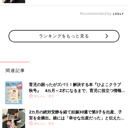
ーしてしまった私であります。
だって、勿体無かったから仕方ない！笑
（体重管理は初期のうちから計画的にいきたいものですね、、）
Recommended by
今、体重管理に励んでいる妊婦さん！ファイトです♪
ランキングをもっと見る
―連載第5回に続く。お楽しみに！
[uchinokoto.まいこ]
長野県在住の美容師。4歳娘と2歳息子のママ。
『ひよこクラブ』ひよこ組で育児「あるある」絵日記を連載、
関連記事
毎日の子育ての記録をインスタグラム
（
https://www.instagram.com/uchinokoto.y/
）にて公開中。
育児の困ったがズバリ！解決する本『ひよこクラブ
育児が大変なときも「笑いに変換!」をモットーに楽しく過ごし
秋号』 4カ月～2才になるまで、育児に役立つ情報が
ています!!
いっぱい！
赤ちゃん・育児
Twitter
@uchinokoto
2カ月の絶対安静を経て妊娠30週で第3子を出産、子
※この記事は「たまひよONLINE」で過去に公開されたもので
宮を全摘出。娘には「幸せな出産だった」と伝えたい
す。
【極低出生体重児】
赤ちゃん・育児