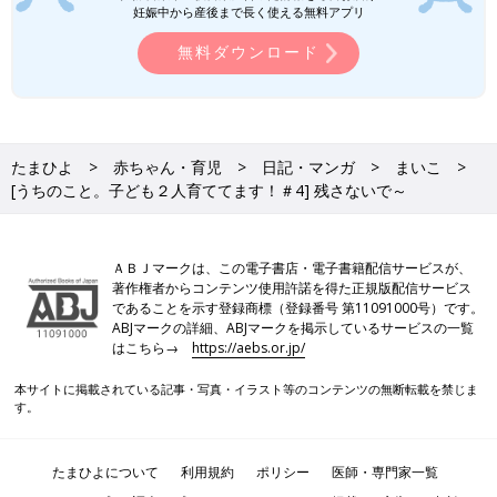
妊娠中から産後まで長く使える無料アプリ
無料ダウンロード
たまひよ
赤ちゃん・育児
日記・マンガ
まいこ
[うちのこと。子ども２人育ててます！＃4] 残さないで～
ＡＢＪマークは、この電子書店・電子書籍配信サービスが、
著作権者からコンテンツ使用許諾を得た正規版配信サービス
であることを示す登録商標（登録番号 第11091000号）です。
ABJマークの詳細、ABJマークを掲示しているサービスの一覧
はこちら→
https://aebs.or.jp/
本サイトに掲載されている記事・写真・イラスト等のコンテンツの無断転載を禁じま
す。
たまひよについて
利用規約
ポリシー
医師・専門家一覧