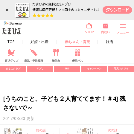
×
内祝い
SHOP
メニュー
TOP
妊娠・出産
赤ちゃん・育児
妊活
育児グッズ
病気・予防接種
離乳食
優待パス
ひよこクラブ
アプリ
SNS
キャンペーン
写真スタジオ
[うちのこと。子ども２人育ててます！＃4] 残
さないで～
2017/08/30
更新
前の話
次の話