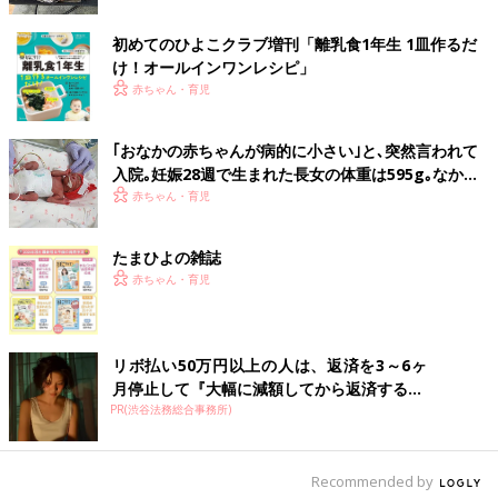
前の話
次の話
初めてのひよこクラブ増刊「離乳食1年生 1皿作るだ
[うちのこと。子ども
一覧
[うちのこと。子ども２
２人育ててます！＃
人育ててます！＃5] そ
け！オールインワン​レシピ」
3] 出る出る！お
れでお出かけ
赤ちゃん・育児
腹！！
は、、、！！！
｢おなかの赤ちゃんが病的に小さい｣と､突然言われて
入院｡妊娠28週で生まれた長女の体重は595g｡なかな
か会えない日々に涙した【低出生体重児】
赤ちゃん・育児
たまひよの雑誌
赤ちゃん・育児
リボ払い50万円以上の人は、返済を3～6ヶ
月停止して『大幅に減額してから返済する...
PR(渋谷法務総合事務所)
Recommended by