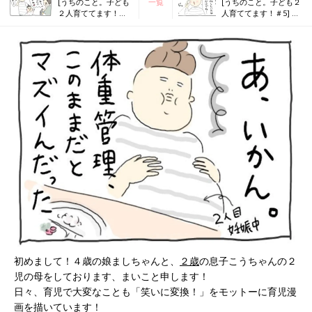
[うちのこと。子ども
一覧
[うちのこと。子ども２
２人育ててます！＃
人育ててます！＃5] そ
3] 出る出る！お
れでお出かけ
腹！！
は、、、！！！
初めまして！４歳の娘ましちゃんと、
２歳
の息子こうちゃんの２
児の母をしております、まいこと申します！
日々、育児で大変なことも「笑いに変換！」をモットーに育児漫
画を描いています！