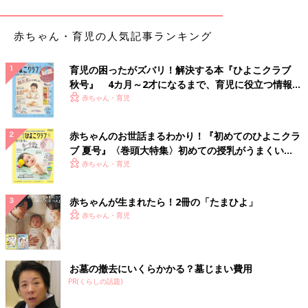
赤ちゃん・育児の人気記事ランキング
育児の困ったがズバリ！解決する本『ひよこクラブ
秋号』 4カ月～2才になるまで、育児に役立つ情報が
いっぱい！
赤ちゃん・育児
赤ちゃんのお世話まるわかり！『初めてのひよこクラ
ブ 夏号』〈巻頭大特集〉初めての授乳がうまくい
く！ おっぱい・ミルクの基本と夏のトラブル 解決テ
赤ちゃん・育児
ク
ゆ、う、わ、く！！！！泣
赤ちゃんが生まれたら！2冊の「たまひよ」
１人目の時も
体重管理
には悩まされたのですが、、
赤ちゃん・育児
２人目のこの「食べ残し」の誘惑は辛かったですわー！！！笑
捨てるのは勿体無いから仕方ない！
お墓の撤去にいくらかかる？墓じまい費用
と言う素晴らしい言い訳が付いてくる！！笑
PR(くらしの話題)
、、と言うことで、２人目も目標としていた体重増加量をオーバ