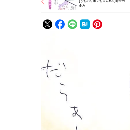
[うちのリボンちゃん#70]時空の
歪み