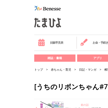
妊娠早見表
お金・手続
雑誌・書籍
アプリ
トップ
赤ちゃん・育児
日記・マンガ
椎
[うちのリボンちゃん#
前の話