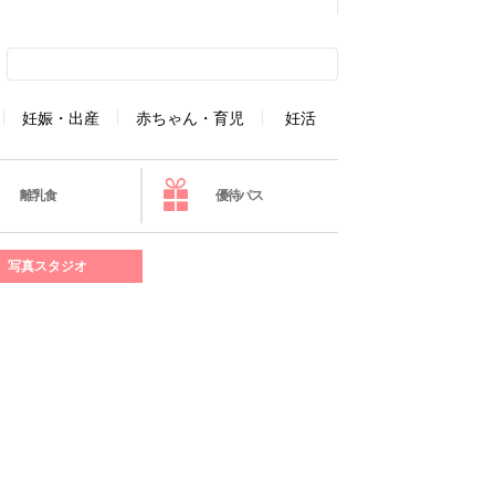
妊娠・出産
赤ちゃん・育児
妊活
離乳食
優待パス
写真スタジオ