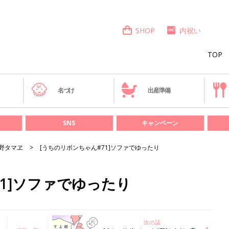
SHOP
内祝い
TOP
き
名づけ
出産準備
SNS
キャンペーン
野タマヱ
[うちのリボンちゃん#71]ソファでゆったり
71]ソファでゆったり
次の話