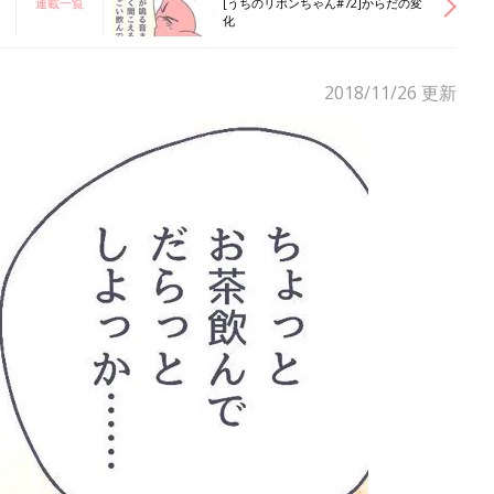
連載一覧
[うちのリボンちゃん#72]からだの変
化
2018/11/26
更新