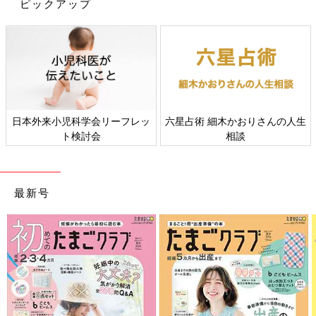
ピックアップ
■ブログ
hibi家です。ヒビユウの育児絵日記
■書籍
『hibi家のムスコとムスメ』
『hibi家のムスコとムスメ 妹よ、兄ちゃんについてこい編』
発
売中。
前の話
次の話
[ヒビユウの育児絵日
一覧
[ヒビユウの育児絵日記
日本外来小児科学会リーフレッ
六星占術 細木かおりさんの人生
記 #49] 理解あるお兄
#51] これって、パパあ
ト検討会
相談
ちゃん。
るある？
最新号