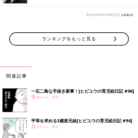
４コマ目は想像して描いてますが、前もって「あと◯日ねんねし
Recommended by
たら
幼稚園
だよ」と子どもたちに伝えていたとしても絶対こうな
る。去年もそうだったし、パパも私もそうだったから気持ちは痛
いほどわかるよ～！！笑
ランキングをもっと見る
お兄ちゃんはすぐにいつも通りの生活に馴染んでくれそうだけ
ど、ムスメが「ようちえんいきたくないモード」に戻ってしまう
のではないかと、ドキドキしています。でもここはムスメを信じ
て、笑顔でお見送りすることにします！
関連記事
次回もお楽しみに♪
一石二鳥な手抜き家事！[ヒビユウの育児絵日記 #96]
★[ヒビユウの育児絵日記]連載50回記念 似顔絵プレゼントキャ
赤ちゃん・育児
ンペーンのお知らせ★
平等を求める3歳差兄妹[ヒビユウの育児絵日記 #94]
赤ちゃん・育児