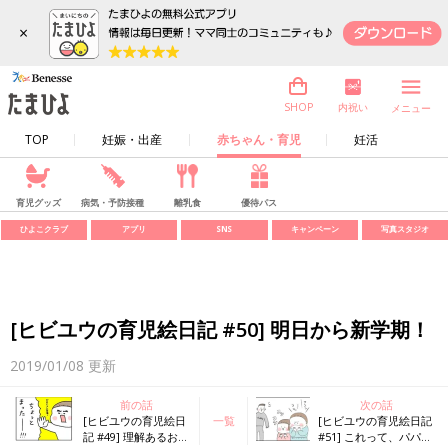
×
内祝い
SHOP
メニュー
TOP
妊娠・出産
赤ちゃん・育児
妊活
育児グッズ
病気・予防接種
離乳食
優待パス
ひよこクラブ
アプリ
SNS
キャンペーン
写真スタジオ
[ヒビユウの育児絵日記 #50] 明日から新学期！
2019/01/08
更新
前の話
次の話
[ヒビユウの育児絵日
一覧
[ヒビユウの育児絵日記
記 #49] 理解あるお兄
#51] これって、パパあ