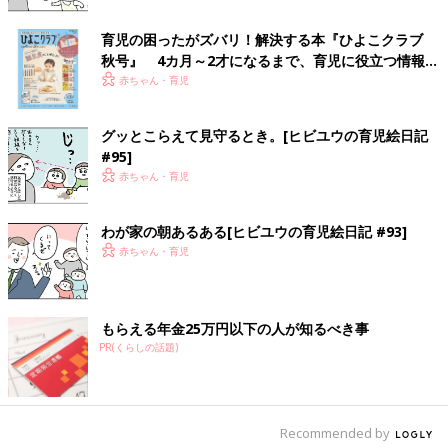
育児の困ったがズバリ！解決する本『ひよこクラブ
秋号』 4カ月～2才になるまで、育児に役立つ情報が
いっぱい！
赤ちゃん・育児
グッとこらえて見守るとき。[ヒビユウの育児絵日記
#95]
赤ちゃん・育児
View this post on Instagram
わが家の朝あるある[ヒビユウの育児絵日記 #93]
赤ちゃん・育児
もらえる年金25万円以下の人が知るべき事
PR(くらしの話題)
人気の妊娠・育児漫画をご紹介！【たまひよONLINE】さん(@tamahiyo_online)がシェアした投稿
Recommended by