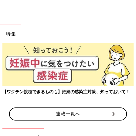
連載50回を記念して、ヒビユウさんが描くあなたのお子さんの似
顔絵をプレゼント♪
たまひよONLINEインスタグラム(
@tamahiyo_online
)をフォロ
特集
ー＆連載の感想を投稿してくださった方の中から抽選で３名様
に、ヒビユウさんの描いたお子さんの似顔絵をプレゼントしま
す！！
詳しくは、たまひよONLINEインスタグラム
@tamahiyo_online
をご覧ください♪
・
[ヒビユウの育児絵日記]の記事一覧
・
たまひよONLINEの育児マンガ一覧はこちら
【ワクチン接種できるものも】妊婦の感染症対策、知っておいて！
[ヒビユウ]
6才息子と
3才
娘のママ。現在は専業主婦。
連載一覧へ
子ども２人と夫との日々を絵日記にしてインスタグラム
(
@hibi_yuu
)
にて公開中。