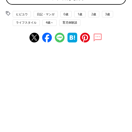
ヒビユウ
日記・マンガ
0歳
1歳
2歳
3歳
ライフスタイル
4歳～
育児体験談