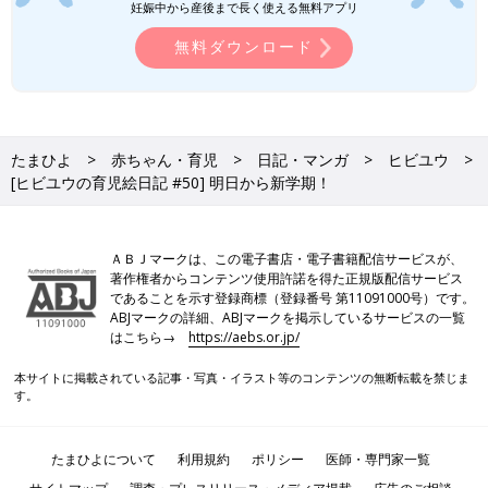
妊娠中から産後まで長く使える無料アプリ
無料ダウンロード
たまひよ
赤ちゃん・育児
日記・マンガ
ヒビユウ
[ヒビユウの育児絵日記 #50] 明日から新学期！
ＡＢＪマークは、この電子書店・電子書籍配信サービスが、
著作権者からコンテンツ使用許諾を得た正規版配信サービス
であることを示す登録商標（登録番号 第11091000号）です。
ABJマークの詳細、ABJマークを掲示しているサービスの一覧
はこちら→
https://aebs.or.jp/
本サイトに掲載されている記事・写真・イラスト等のコンテンツの無断転載を禁じま
す。
たまひよについて
利用規約
ポリシー
医師・専門家一覧