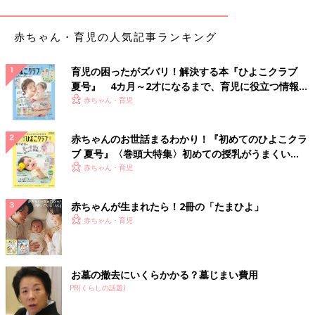
赤ちゃん・育児の人気記事ランキング
育児の困ったがズバリ！解決する本『ひよこクラブ
夏号』 4カ月～2才になるまで、育児に役立つ情報が
いっぱい！
赤ちゃん・育児
赤ちゃんのお世話まるわかり！『初めてのひよこクラ
ブ 夏号』〈巻頭大特集〉初めての授乳がうまくい
く！ おっぱい・ミルクの基本と夏のトラブル 解決テ
赤ちゃん・育児
ク
赤ちゃんが生まれたら！2冊の「たまひよ」
赤ちゃん・育児
お墓の撤去にいくらかかる？墓じまい費用
PR(くらしの話題)