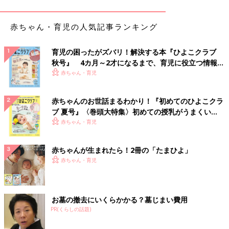
赤ちゃん・育児の人気記事ランキング
育児の困ったがズバリ！解決する本『ひよこクラブ
秋号』 4カ月～2才になるまで、育児に役立つ情報が
いっぱい！
赤ちゃん・育児
赤ちゃんのお世話まるわかり！『初めてのひよこクラ
ブ 夏号』〈巻頭大特集〉初めての授乳がうまくい
く！ おっぱい・ミルクの基本と夏のトラブル 解決テ
赤ちゃん・育児
ク
赤ちゃんが生まれたら！2冊の「たまひよ」
赤ちゃん・育児
お墓の撤去にいくらかかる？墓じまい費用
PR(くらしの話題)