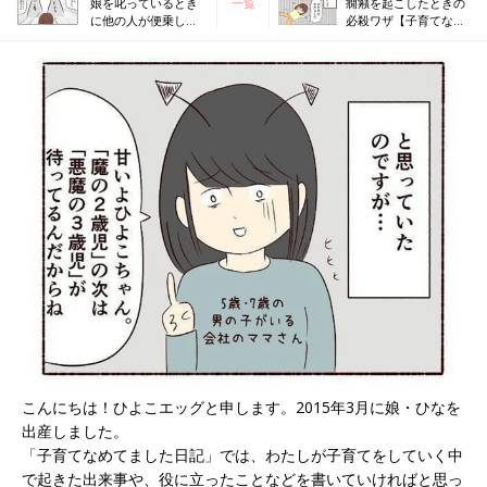
娘を叱っているとき
一覧
癇癪を起こしたときの
に他の人が便乗して
必殺ワザ【子育てなめ
きたら… 【子育てな
てました日記#30】
めてました日記#28】
こんにちは！ひよこエッグと申します。2015年3月に娘・ひなを
出産しました。
「子育てなめてました日記」では、わたしが子育てをしていく中
で起きた出来事や、役に立ったことなどを書いていければと思っ