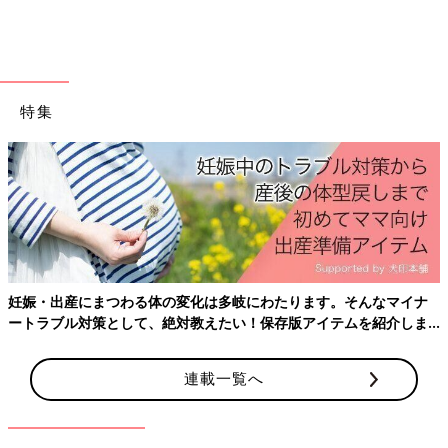
特集
個人差があるのであくまで迷信のようなものだと思っています
妊娠・出産にまつわる体の変化は多岐にわたります。そんなマイナ
が、「うちの子はどうなるんだろう」とドキドキしてしまいまし
ートラブル対策として、絶対教えたい！保存版アイテムを紹介しま
た( *^ω^ *)
す。
もうすぐ4歳になるので、また結果ご報告しますね♪
連載一覧へ
関連：「喋らないうちが一番可愛いのよ～」それ、本当？【子育
てなめてました日記#11】
[ひよこエッグ]