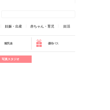
妊娠・出産
赤ちゃん・育児
妊活
離乳食
優待パス
写真スタジオ