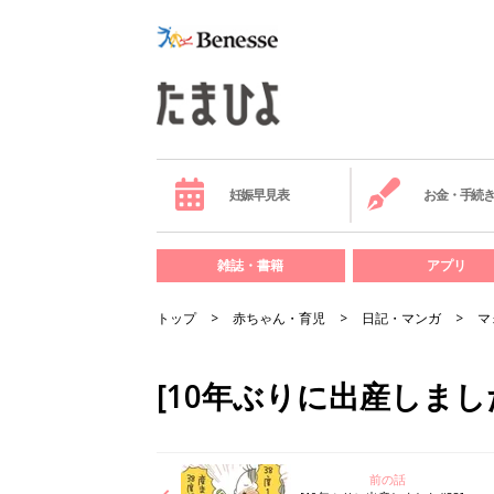
妊娠早見表
お金・手続
雑誌・書籍
アプリ
トップ
赤ちゃん・育児
日記・マンガ
マ
[10年ぶりに出産しまし
前の話