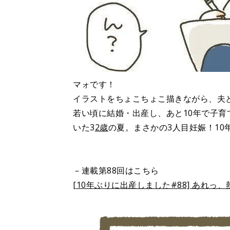
マォです！
イラストをちょこちょこ描きながら、夫
若い頃に結婚・出産し、あと10年で子育
いた3
2歳
の夏。まさかの3人目妊娠！1
－連載第88回はこちら
[10年ぶりに出産しました#88] あれっ