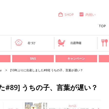
SHOP
内祝い
TOP
き
名づけ
出産準備
SNS
キャンペーン
ォ
[10年ぶりに出産しました#89] うちの子、言葉が遅い？
た#89] うちの子、言葉が遅い？
次の話