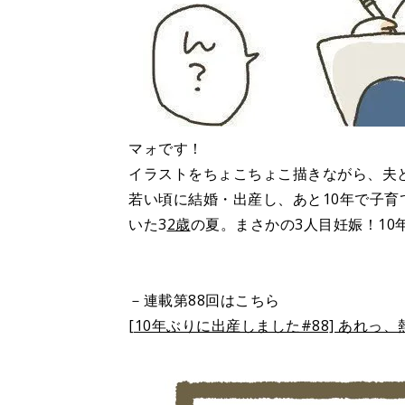
マォです！
イラストをちょこちょこ描きながら、夫
若い頃に結婚・出産し、あと10年で子育
いた3
2歳
の夏。まさかの3人目妊娠！1
－連載第88回はこちら
[10年ぶりに出産しました#88] あれっ