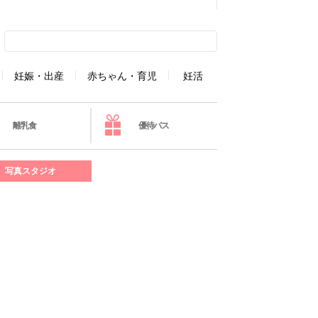
妊娠・出産
赤ちゃん・育児
妊活
離乳食
優待パス
写真スタジオ