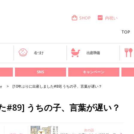
SHOP
内祝い
TOP
き
名づけ
出産準備
SNS
キャンペーン
ォ
[10年ぶりに出産しました#89] うちの子、言葉が遅い？
た#89] うちの子、言葉が遅い？
次の話