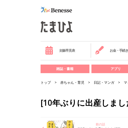
妊娠早見表
お金・手続
雑誌・書籍
アプリ
トップ
赤ちゃん・育児
日記・マンガ
マ
[10年ぶりに出産しまし
前の話