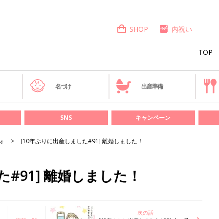
SHOP
内祝い
TOP
き
名づけ
出産準備
SNS
キャンペーン
ォ
[10年ぶりに出産しました#91] 離婚しました！
た#91] 離婚しました！
次の話