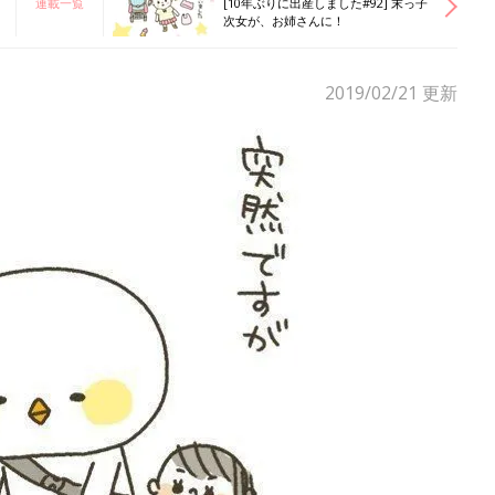
連載一覧
[10年ぶりに出産しました#92] 末っ子
次女が、お姉さんに！
2019/02/21
更新