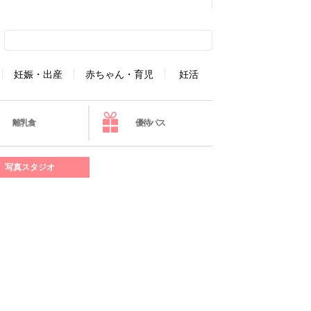
妊娠・出産
赤ちゃん・育児
妊活
離乳食
優待パス
写真スタジオ