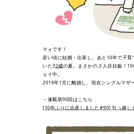
マォです！
若い頃に結婚・出産し、あと10年で子育
いた3
2歳
の夏。まさかの３人目妊娠！1
ョイ中。
2019年1月に離婚し、現在シングルマザ
－連載第90回はこちら
[10年ぶりに出産しました#90] 引っ越