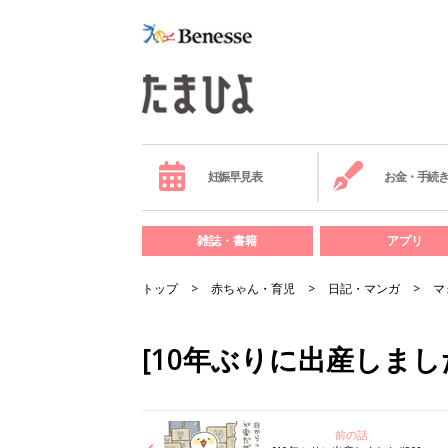
妊娠早見表
お金・手続
雑誌・書籍
アプリ
トップ
赤ちゃん・育児
日記・マンガ
マ
[10年ぶりに出産しまし
前の話