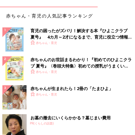
持たせていれば
ゆめこも退屈しないし
赤ちゃん・育児の人気記事ランキング
私のごはんにかける味のりも
『手作業でこまかく砕いたもの』
育児の困ったがズバリ！解決する本『ひよこクラブ
だと考えれば
夏号』 4カ月～2才になるまで、育児に役立つ情報が
すごくぜいたくかも！」と
いっぱい！
赤ちゃん・育児
思い直せたおかげで
私は心身共に健やかに
過ごせているのではと思うのです。
赤ちゃんのお世話まるわかり！『初めてのひよこクラ
ブ 夏号』〈巻頭大特集〉初めての授乳がうまくい
関連：[10年ぶりに出産しました#81] お手伝いは、まかせて♪
く！ おっぱい・ミルクの基本と夏のトラブル 解決テ
赤ちゃん・育児
ク
ひよこクラブ人気連載、「横峰沙弥香さんのきょうだい子育て～
ゆめこ日記」がネットにも登場！ 妹「ゆめこ（仮）ちゃん」の
赤ちゃんが生まれたら！2冊の「たまひよ」
目線でつづられる横峰家のほっこりな日々を、毎月お届けしま
赤ちゃん・育児
す！（構成・ひよこクラブ編集部）
お墓の撤去にいくらかかる？墓じまい費用
■イラスト・文／横峰沙弥香さん
PR(くらしの話題)
1984年生まれ。2015年第1子出産を機に、長男の通称“まめ”ちゃ
んとの日々を絵日記にしてインスタグラム