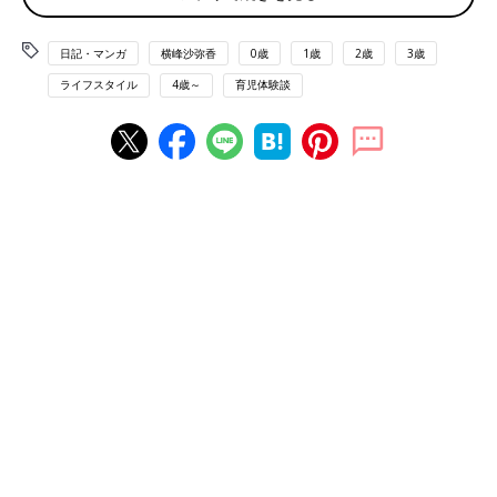
日記・マンガ
横峰沙弥香
0歳
1歳
2歳
3歳
ライフスタイル
4歳～
育児体験談
「されては困ることをやられたら、
うまいこと自分たちの
利益になる方向へ持っていけ」
というのが、第１子による
私たちへのありがたい
忠告だったもので
ゆめこに関しては
困った行動をとられても
さほど精神を病むことなく
穏やかに過ごせています。
旅行先での朝食の席で
私が楽しみにしていた味のりを
ゆめこがこっそり抜き取って
粉々に砕いてしまったあの日…
怒りたい気持ちをぐっとこらえて
「むしろしばらく味のりを