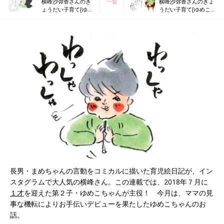
横峰沙弥香さんのき
一覧
横峰沙弥香さんのきょ
ょうだい子育て[ゆめ
うだい子育て[ゆめこ日
こ日記#13]ゆめこ、
記#17]ゆめこ認定、玉
両親を手玉に取る
座の権利
長男・まめちゃんの言動をコミカルに描いた育児絵日記が、イン
スタグラムで大人気の横峰さん。この連載では、2018年７月に
１才
を迎えた第２子・ゆめこちゃんが主役！ 今月は、ママの見
事な機転によりお手伝いデビューを果たしたゆめこちゃんのお
話。