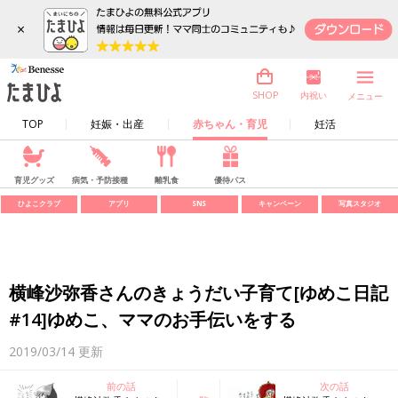
×
内祝い
SHOP
メニュー
TOP
妊娠・出産
赤ちゃん・育児
妊活
育児グッズ
病気・予防接種
離乳食
優待パス
ひよこクラブ
アプリ
SNS
キャンペーン
写真スタジオ
横峰沙弥香さんのきょうだい子育て[ゆめこ日記
#14]ゆめこ、ママのお手伝いをする
2019/03/14
更新
前の話
次の話