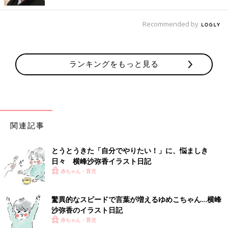
（@sayakayokomine）に投稿し、大人気に。フォロワーは現在
約32万人。17年７月末に第2子、長女の通称“ゆめこ（仮）”ちゃ
Recommended by
んを出産。著書に『まめ日記』（かんき出版）、『まめ日和』
（光文社）があります。
ランキングをもっと見る
前の話
次の話
横峰沙弥香さんのき
一覧
横峰沙弥香さんのきょ
ょうだい子育て[ゆめ
うだい子育て[ゆめこ日
こ日記#13]ゆめこ、
記#17]ゆめこ認定、玉
両親を手玉に取る
座の権利
関連記事
とうとうきた「自分でやりたい！」に、悩ましき
日々 横峰沙弥香イラスト日記
赤ちゃん・育児
驚異的なスピードで言葉が増えるゆめこちゃん…横峰
沙弥香のイラスト日記
赤ちゃん・育児