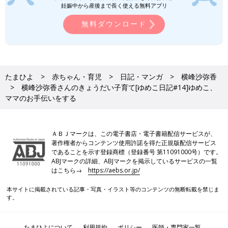
妊娠中から産後まで長く使える無料アプリ
無料ダウンロード
たまひよ
赤ちゃん・育児
日記・マンガ
横峰沙弥香
横峰沙弥香さんのきょうだい子育て[ゆめこ日記#14]ゆめこ、
ママのお手伝いをする
ＡＢＪマークは、この電子書店・電子書籍配信サービスが、
著作権者からコンテンツ使用許諾を得た正規版配信サービス
であることを示す登録商標（登録番号 第11091000号）です。
ABJマークの詳細、ABJマークを掲示しているサービスの一覧
はこちら→
https://aebs.or.jp/
本サイトに掲載されている記事・写真・イラスト等のコンテンツの無断転載を禁じま
す。
たまひよについて
利用規約
ポリシー
医師・専門家一覧