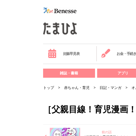
妊娠早見表
お金・手続
雑誌・書籍
アプリ
トップ
赤ちゃん・育児
日記・マンガ
オ
［父親目線！育児漫画！
前の話