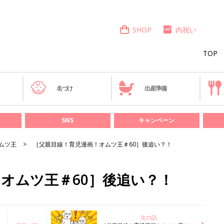
SHOP
内祝い
TOP
き
名づけ
出産準備
SNS
キャンペーン
ムツ王
［父親目線！育児漫画！オムツ王＃60］後追い？！
オムツ王＃60］後追い？！
次の話