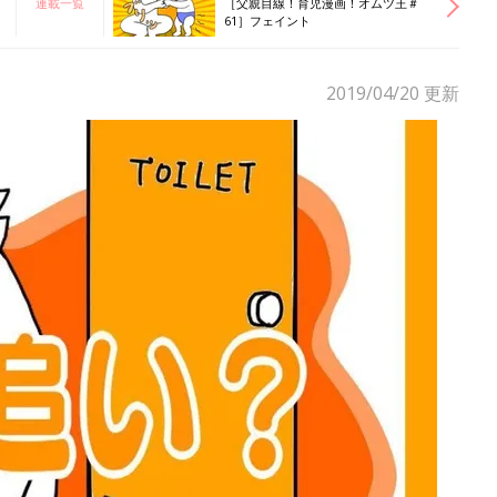
連載一覧
［父親目線！育児漫画！オムツ王＃
61］フェイント
2019/04/20
更新