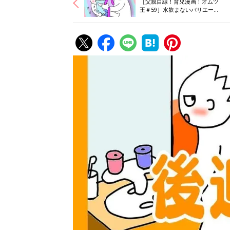
［父親目線！育児漫画！オムツ
王＃59］水飲まないバリエーシ
ョン