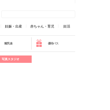
妊娠・出産
赤ちゃん・育児
妊活
離乳食
優待パス
写真スタジオ