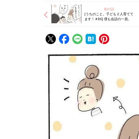
前の話
[うちのこと。子ども２人育てて
ます！＃86] 僕も会話の一員。