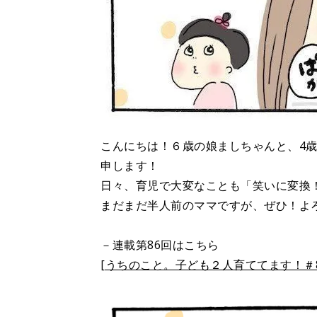
こんにちは！６歳の娘ましちゃんと、4
申します！
日々、育児で大変なことも「笑いに変換
まだまだ半人前のママですが、ぜひ！よ
－連載第86回はこちら
[うちのこと。子ども２人育ててます！＃8