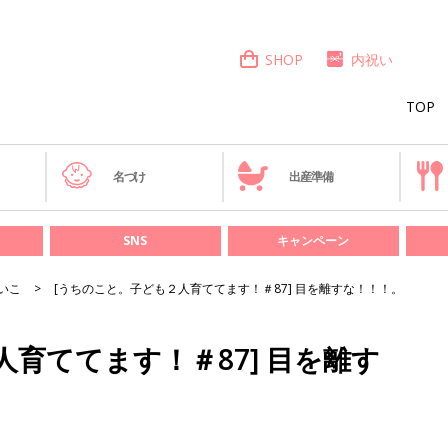
SHOP
内祝い
TOP
き
名づけ
出産準備
SNS
キャンペーン
いこ
[うちのこと。子ども２人育ててます！＃87] 目を離すな！！！。
育ててます！＃87] 目を離す