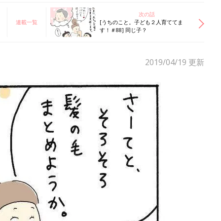
次の話
連載一覧
[うちのこと。子ども２人育ててま
す！＃88] 同じ子？
2019/04/19
更新