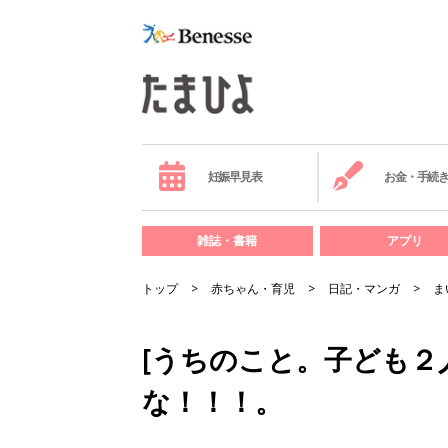
妊娠早見表
お金・手続
雑誌・書籍
アプリ
トップ
赤ちゃん・育児
日記・マンガ
ま
[うちのこと。子ども２人
な！！！。