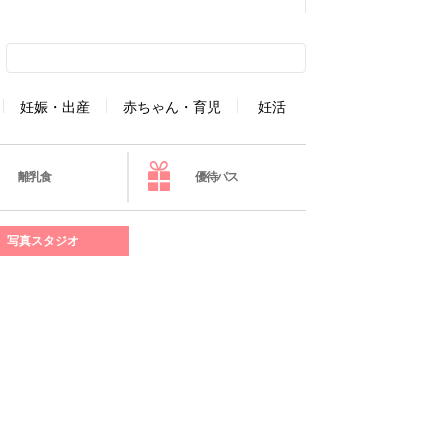
妊娠・出産
赤ちゃん・育児
妊活
離乳食
優待パス
写真スタジオ