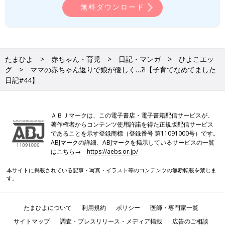
無料ダウンロード
たまひよ
赤ちゃん・育児
日記・マンガ
ひよこエッ
グ
ママの赤ちゃん返りで娘が優しく…?!【子育てなめてました
日記#44】
ＡＢＪマークは、この電子書店・電子書籍配信サービスが、
著作権者からコンテンツ使用許諾を得た正規版配信サービス
であることを示す登録商標（登録番号 第11091000号）です。
ABJマークの詳細、ABJマークを掲示しているサービスの一覧
はこちら→
https://aebs.or.jp/
本サイトに掲載されている記事・写真・イラスト等のコンテンツの無断転載を禁じま
す。
たまひよについて
利用規約
ポリシー
医師・専門家一覧
サイトマップ
調査・プレスリリース・メディア掲載
広告のご相談