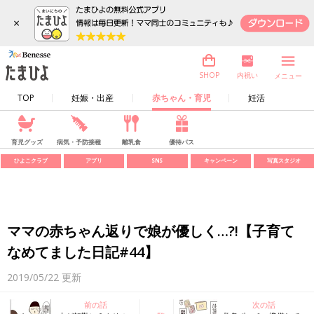
×
内祝い
SHOP
メニュー
TOP
妊娠・出産
赤ちゃん・育児
妊活
育児グッズ
病気・予防接種
離乳食
優待パス
ひよこクラブ
アプリ
SNS
キャンペーン
写真スタジオ
ママの赤ちゃん返りで娘が優しく…?!【子育て
なめてました日記#44】
2019/05/22
更新
前の話
次の話