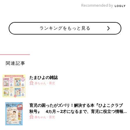
Recommended by
ランキングをもっと見る
関連記事
たまひよの雑誌
赤ちゃん・育児
育児の困ったがズバリ！解決する本『ひよこクラブ
秋号』 4カ月～2才になるまで、育児に役立つ情報が
いっぱい！
赤ちゃん・育児