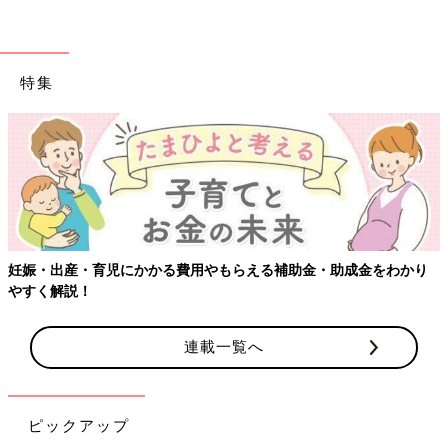
#30】
[ひよこエッグ]
都内在住のワーママ。
特集
2015年3月産まれの娘と夫の3人家族。
子育ての記録をブログやインスタグラムで公開中。
ブログ：
ひよこエッグつうしん
インスタグラム：
@hiyokoegg11
前の話
次の話
夫が転勤に？！その
一覧
救急ポーチ、準備して
妊娠・出産・育児にかかる費用やもらえる補助金・助成金をわかり
とき娘は…【子育て
いますか？【子育てな
やすく解説！
なめてました日記
めてました日記#45】
#43】
連載一覧へ
ピックアップ