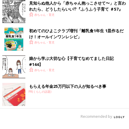
見知らぬ他人から「赤ちゃん抱っこさせて〜」と言わ
れたら、どうしたらいい⁉︎『ふうふう子育て ＃57』
赤ちゃん・育児
初めてのひよこクラブ増刊「離乳食1年生 1皿作るだ
け！オールインワン​レシピ」
赤ちゃん・育児
娘から学ぶ大切な心【子育てなめてました日記
#144】
赤ちゃん・育児
もらえる年金25万円以下の人が知るべき事
困ったときの母性頼みです。
PR(くらしの話題)
みなさんも、もしずっとお子さんが怒っていて、何だか疲れてし
まったら
赤ちゃんになりきって甘えてみたらいかがでしょうか？
Recommended by
きっと優しくしてくれると思います(´ω｀)
関連：癇癪を起こしたときの必殺ワザ【子育てなめてました日記