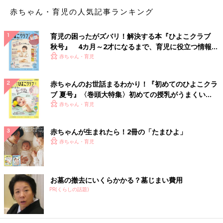
赤ちゃん・育児の人気記事ランキング
育児の困ったがズバリ！解決する本『ひよこクラブ
秋号』 4カ月～2才になるまで、育児に役立つ情報が
いっぱい！
赤ちゃん・育児
赤ちゃんのお世話まるわかり！『初めてのひよこクラ
ブ 夏号』〈巻頭大特集〉初めての授乳がうまくい
く！ おっぱい・ミルクの基本と夏のトラブル 解決テ
赤ちゃん・育児
ク
赤ちゃんが生まれたら！2冊の「たまひよ」
赤ちゃん・育児
お墓の撤去にいくらかかる？墓じまい費用
PR(くらしの話題)