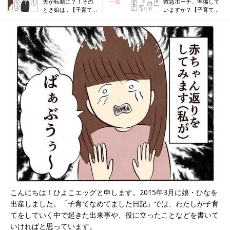
夫が転勤に？！その
一覧
救急ポーチ、準備して
とき娘は…【子育て
いますか？【子育てな
なめてました日記
めてました日記#45】
#43】
こんにちは！ひよこエッグと申します。2015年3月に娘・ひなを
出産しました。「子育てなめてました日記」では、わたしが子育
てをしていく中で起きた出来事や、役に立ったことなどを書いて
いければと思っています。