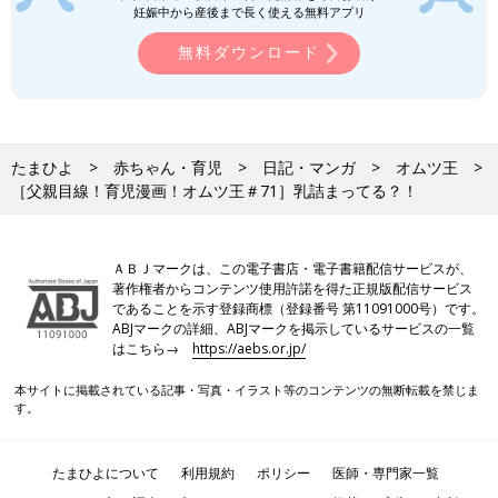
妊娠中から産後まで長く使える無料アプリ
無料ダウンロード
たまひよ
赤ちゃん・育児
日記・マンガ
オムツ王
［父親目線！育児漫画！オムツ王＃71］乳詰まってる？！
ＡＢＪマークは、この電子書店・電子書籍配信サービスが、
著作権者からコンテンツ使用許諾を得た正規版配信サービス
であることを示す登録商標（登録番号 第11091000号）です。
ABJマークの詳細、ABJマークを掲示しているサービスの一覧
はこちら→
https://aebs.or.jp/
本サイトに掲載されている記事・写真・イラスト等のコンテンツの無断転載を禁じま
す。
たまひよについて
利用規約
ポリシー
医師・専門家一覧