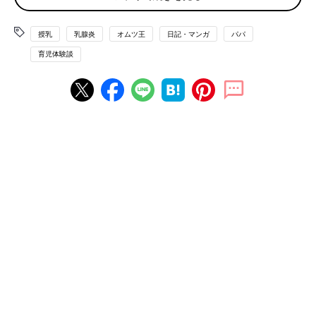
授乳
乳腺炎
オムツ王
日記・マンガ
パパ
育児体験談