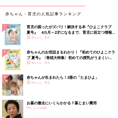
赤ちゃん・育児の人気記事ランキング
育児の困ったがズバリ！解決する本『ひよこクラブ
私はおっぱいが出ないので妻から聞いた話になります。
夏号』 4カ月～2才になるまで、育児に役立つ情報が
いっぱい！
赤ちゃん・育児
どうやら長時間おっぱいをあげないと、
おっぱいが過剰に生成されて、詰まることがあるらしいです。
赤ちゃんのお世話まるわかり！『初めてのひよこクラ
飲んでもらって詰まりを取るらしいのですが、それでも取れない
ブ 夏号』〈巻頭大特集〉初めての授乳がうまくい
ことがあるらしく
く！ おっぱい・ミルクの基本と夏のトラブル 解決テ
赤ちゃん・育児
そういう時は気合いで詰まりを出すらしいです。
ク
赤ちゃんが生まれたら！2冊の「たまひよ」
ちなみに実際は漫画とは違い、
赤ちゃん・育児
おっぱいから飛んだ固まりは洗面所の鏡に勢いよく当たり、
そのまま跳ね返っておでこにピトッとついたらしいですッ！！！
お墓の撤去にいくらかかる？墓じまい費用
ピトッ！！
PR(くらしの話題)