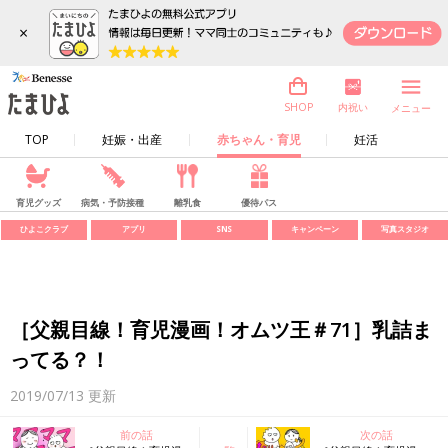
×
内祝い
SHOP
メニュー
TOP
妊娠・出産
赤ちゃん・育児
妊活
育児グッズ
病気・予防接種
離乳食
優待パス
ひよこクラブ
アプリ
SNS
キャンペーン
写真スタジオ
［父親目線！育児漫画！オムツ王＃71］乳詰ま
ってる？！
2019/07/13
更新
前の話
次の話