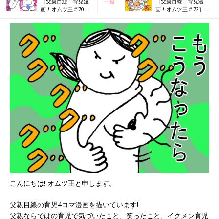
［父親目線！育児漫
一覧
［父親目線！育児漫
画！オムツ王＃70］
画！オムツ王＃72］も
ママって呼んだ？
るもるの里
こんにちは! オムツ王と申します。
父親目線の育児4コマ漫画を描いています!
父親ならではの育児で気づいたこと、笑ったこと、イクメン育児