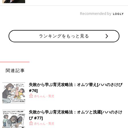
-Truth is stranger than fiction.-
Recommended by
事実は小説より奇なり。
こちらもおすすめ：［父親目線！育児漫画！オムツ王＃66］乳な
い
ランキングをもっと見る
[オムツ王]
関連記事
失敗から学ぶ育児攻略法：オムツ替え[ハハのさけび
#76]
赤ちゃん・育児
一児の父。イクメン。 わかっているようなわかっていないよう
失敗から学ぶ育児攻略法：オムツと洗濯[ハハのさけ
な父親目線の育児漫画。 共働きの妻をサポートすべく日々奮闘
び #77]
中!
赤ちゃん・育児
インスタグラムはこちら:
@omutsu_oh