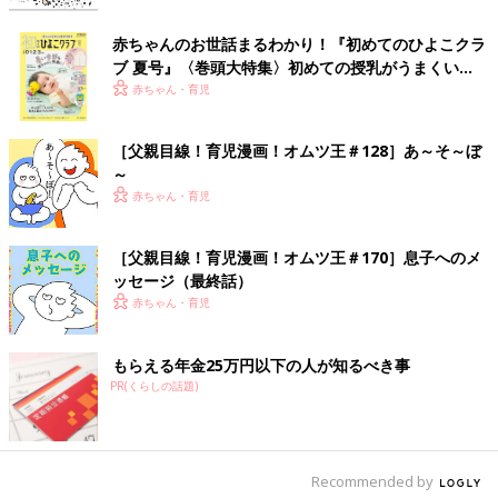
オムツ王のラインスタンプが発売されました！！ →[オムツ王ラ
赤ちゃんのお世話まるわかり！『初めてのひよこクラ
インスタンプ]
ブ 夏号』〈巻頭大特集〉初めての授乳がうまくい
く！ おっぱい・ミルクの基本と夏のトラブル 解決テ
赤ちゃん・育児
前の話
次の話
ク
［父親目線！育児漫
一覧
［父親目線！育児漫
画！オムツ王＃70］
画！オムツ王＃72］も
［父親目線！育児漫画！オムツ王＃128］あ～そ～ぼ
ママって呼んだ？
るもるの里
～
赤ちゃん・育児
［父親目線！育児漫画！オムツ王＃170］息子へのメ
ッセージ（最終話）
赤ちゃん・育児
もらえる年金25万円以下の人が知るべき事
PR(くらしの話題)
Recommended by