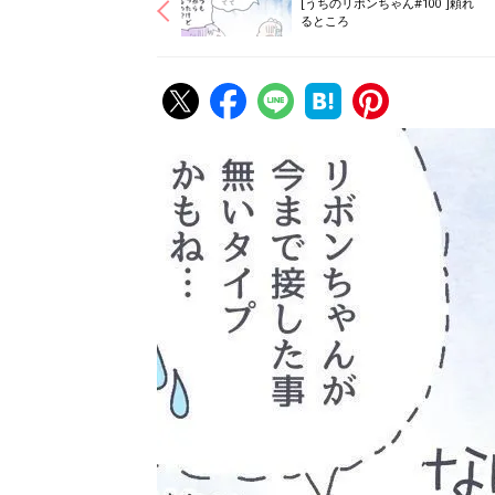
[うちのリボンちゃん#100 ]頼れ
るところ