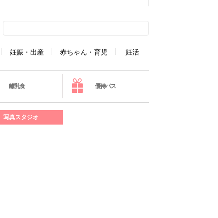
妊娠・出産
赤ちゃん・育児
妊活
離乳食
優待パス
写真スタジオ