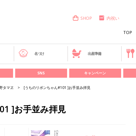
SHOP
内祝い
TOP
き
名づけ
出産準備
SNS
キャンペーン
野タマヱ
[うちのリボンちゃん#101 ]お手並み拝見
01 ]お手並み拝見