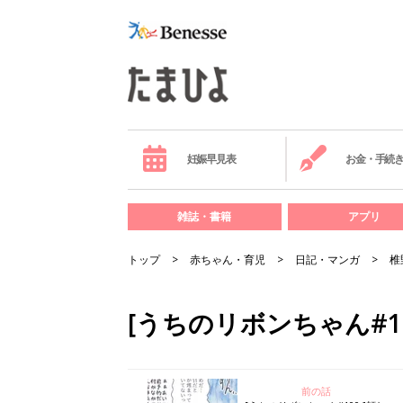
妊娠早見表
お金・手続
雑誌・書籍
アプリ
トップ
赤ちゃん・育児
日記・マンガ
椎
[うちのリボンちゃん#1
前の話