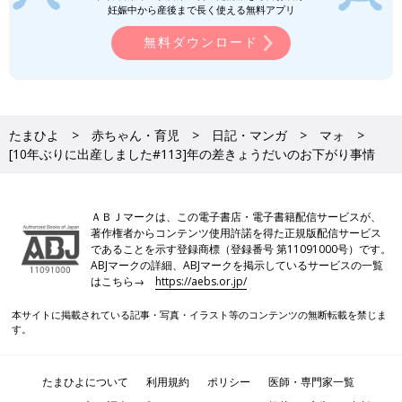
妊娠中から産後まで長く使える無料アプリ
無料ダウンロード
たまひよ
赤ちゃん・育児
日記・マンガ
マォ
[10年ぶりに出産しました#113]年の差きょうだいのお下がり事情
ＡＢＪマークは、この電子書店・電子書籍配信サービスが、
著作権者からコンテンツ使用許諾を得た正規版配信サービス
であることを示す登録商標（登録番号 第11091000号）です。
ABJマークの詳細、ABJマークを掲示しているサービスの一覧
はこちら→
https://aebs.or.jp/
本サイトに掲載されている記事・写真・イラスト等のコンテンツの無断転載を禁じま
す。
たまひよについて
利用規約
ポリシー
医師・専門家一覧