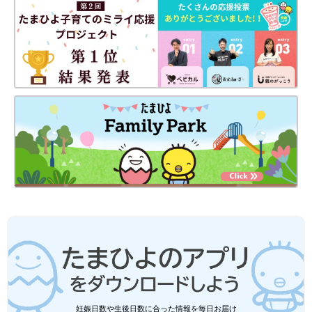
静岡の田舎町在住。
高校1年生の長女、中学1年生の長男、10年ぶりに妊娠・出産し
た末っ子の次女はもう2歳！
妊娠・育児の記録を（
インスタグラム
）にて公開中。
●
Twitter／@maoppachi
●
webサイト／maoppachi
前の話
次の話
[10年ぶりに出産しま
一覧
[10年ぶりに出産しまし
した#112]プレ幼稚園
た#114]鉄剤シロップ
に行こう！
と次女
妊娠日数や生後日数に合った情報を毎日お届け