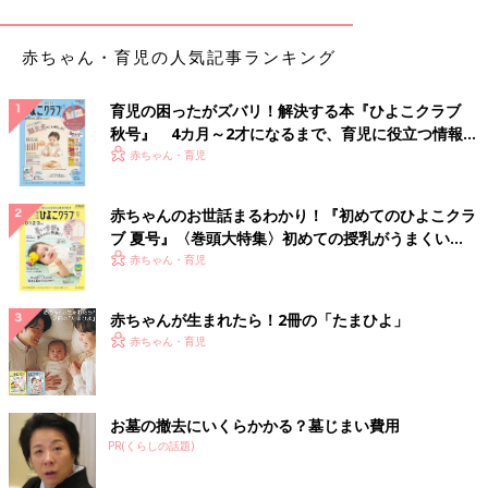
赤ちゃん・育児の人気記事ランキング
育児の困ったがズバリ！解決する本『ひよこクラブ
秋号』 4カ月～2才になるまで、育児に役立つ情報が
いっぱい！
赤ちゃん・育児
赤ちゃんのお世話まるわかり！『初めてのひよこクラ
ブ 夏号』〈巻頭大特集〉初めての授乳がうまくい
く！ おっぱい・ミルクの基本と夏のトラブル 解決テ
赤ちゃん・育児
ク
赤ちゃんが生まれたら！2冊の「たまひよ」
赤ちゃん・育児
お墓の撤去にいくらかかる？墓じまい費用
PR(くらしの話題)