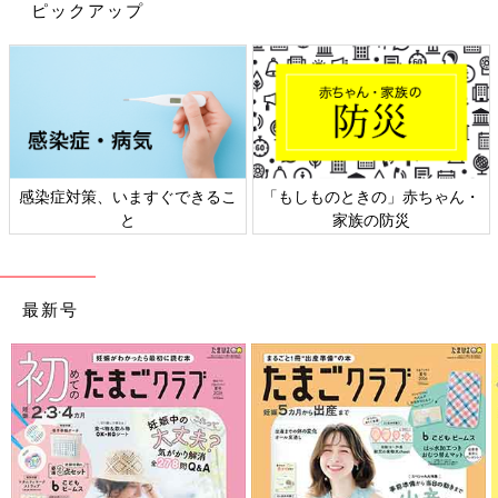
ピックアップ
同性のきょうだいだと、必ずと言っていいほど洋服はお下がりを
まわしますよね。
うちもね、一応悩むんです。
長女のこの服、あんまり着ないうちにサイズアウトしちゃった
な。ちょっと高かったんだよなぁ。可愛いし、次女に…
いやいやいや、160だから！小学校高学年だから！これ着られる
感染症対策、いますぐできるこ
「もしものときの」赤ちゃん・
頃には流行りも変わってるし、黄ばんだりするし、場所も取るか
と
家族の防災
らー！！
と、自分でツッコミを入れて、次女へまわすのを諦めるのです
(笑)
最新号
でも今はフリマアプリがあるから、ただ捨てるよりも罪悪感がな
いし、ちょっとしたお小遣い稼ぎにもなるから良いですよね～♪
そんなわけでお下がりはなく、第３子なのに贅沢な新品ばかりの
次女ですが…、
あった！
長女や長男が小さい頃から使ってるものが！10数年前の物が！普