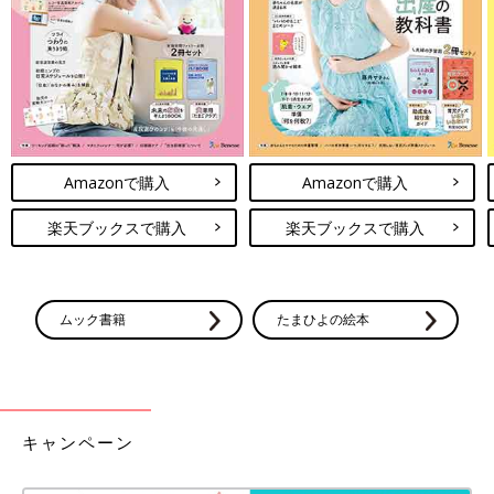
通に使ってた！
これを打っている今思い出したけれど、次女がいつも遊ぶときに
使っている木製のキッズテーブルセットも、ちょうど長女が次女
くらいの年齢のときに当たったものだわ！
お下がりはないと思っていたけれど、思いっきり日常に紛れてい
て気付かないだけでした(笑)
Amazonで購入
Amazonで購入
次回に続く。
楽天ブックスで購入
楽天ブックスで購入
・
[10年ぶりに出産しました]記事一覧
・
たまひよONLINEの育児マンガ一覧はこちら
ムック書籍
たまひよの絵本
[マォ]
キャンペーン