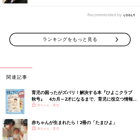
Recommended by
ランキングをもっと見る
関連記事
育児の困ったがズバリ！解決する本『ひよこクラブ
秋号』 4カ月～2才になるまで、育児に役立つ情報が
いっぱい！
赤ちゃん・育児
赤ちゃんが生まれたら！2冊の「たまひよ」
赤ちゃん・育児