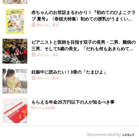
赤ちゃんのお世話まるわかり！『初めてのひよこクラ
ブ 夏号』〈巻頭大特集〉初めての授乳がうまくい
く！ おっぱい・ミルクの基本と夏のトラブル 解決テ
赤ちゃん・育児
ク
ピアニストと医師を目指す双子の長男・二男、難病の
三男、そして5歳の長女。「だれも何もあきらめてほ
しくない」母の思い
赤ちゃん・育児
妊娠中に読みたい！3冊の「たまひよ」
赤ちゃん・育児
もらえる年金25万円以下の人が知るべき事
PR(くらしの話題)
Recommended by