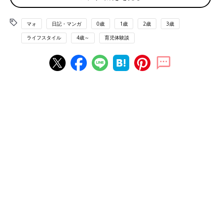
マォ
日記・マンガ
0歳
1歳
2歳
3歳
ライフスタイル
4歳～
育児体験談