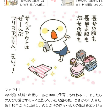
[10年ぶりに出産しま
一覧
[10年ぶりに出産しまし
した#112]プレ幼稚園
た#114]鉄剤シロップ
に行こう！
と次女
マォです！
若い頃に結婚・出産し、あと10年で子育ても終わる～、そしたら
のんびり過ごすぞ～♪と思っていた3
2歳
の夏。まさかの３人目妊
娠！10年ぶりに出産し、久しぶりの赤ちゃんとの生活をエンジョ