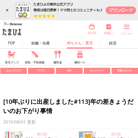
×
内祝い
SHOP
メニュー
TOP
妊娠・出産
赤ちゃん・育児
妊活
育児グッズ
病気・予防接種
離乳食
優待パス
ひよこクラブ
アプリ
SNS
キャンペーン
写真スタジオ
[10年ぶりに出産しました#113]年の差きょうだ
いのお下がり事情
2019/08/01
更新
前の話
次の話