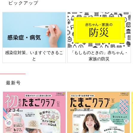
ピックアップ
児童手当、いただけるだけ有り難い！それは本当にすごく感謝し
ています。
が、なんか３月生まれって、損してるように思えちゃう！
だって同い年の４月生まれさんは、３月生まれより11か月分も多
くもらえるんだよ？
なんで支給は年度末までなの～！誕生月で区切ろうよ～！
感染症対策、いますぐできるこ
「もしものときの」赤ちゃん・
と
家族の防災
４月生まれは早く生まれてる分お金もかかるとか、３月生まれは
義務教育の終了も社会に出るのも早いとかはわかるんですけど
ね。将来定年退職が４月生まれより１年近く先だからむしろ得♪
最新号
っていうのは、何十年も先すぎて実感わきませんけど(笑)
第３子の考え方もね、わかりますよ、高校卒業したら働いてたり
しますもんね。もうそんなお金かかんないだろってね。それもわ
かるんですけど、たった３年後にはもう次女は第２子扱いになっ
ちゃうことに気づいて、ちょっとショック。これも年の差きょう
だいの末っ子あるあるでしょうか。
第３子はいつまでも第３子扱いにしてほしい～！