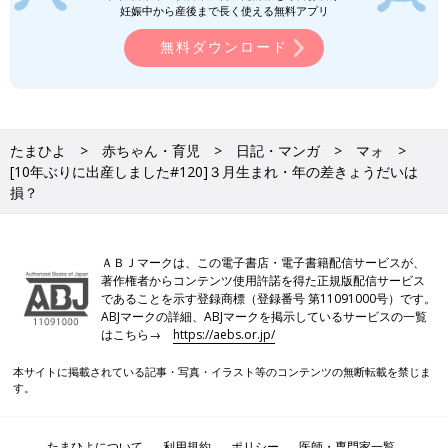
妊娠中から産後まで長く使える無料アプリ
無料ダウンロード
たまひよ
赤ちゃん・育児
日記・マンガ
マォ
[10年ぶりに出産しました#120]３月生まれ・年の差きょうだいは
損？
ＡＢＪマークは、この電子書店・電子書籍配信サービスが、
著作権者からコンテンツ使用許諾を得た正規版配信サービス
であることを示す登録商標（登録番号 第11091000号）です。
ABJマークの詳細、ABJマークを掲示しているサービスの一覧
はこちら→
https://aebs.or.jp/
本サイトに掲載されている記事・写真・イラスト等のコンテンツの無断転載を禁じま
す。
たまひよについて
利用規約
ポリシー
医師・専門家一覧