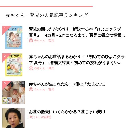
赤ちゃん・育児の人気記事ランキング
育児の困ったがズバリ！解決する本『ひよこクラブ
夏号』 4カ月～2才になるまで、育児に役立つ情報が
いっぱい！
赤ちゃん・育児
赤ちゃんのお世話まるわかり！『初めてのひよこクラ
ブ 夏号』〈巻頭大特集〉初めての授乳がうまくい
く！ おっぱい・ミルクの基本と夏のトラブル 解決テ
赤ちゃん・育児
ク
赤ちゃんが生まれたら！2冊の「たまひよ」
赤ちゃん・育児
お墓の撤去にいくらかかる？墓じまい費用
PR(くらしの話題)