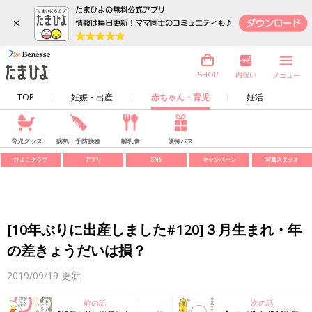
×
内祝い
SHOP
メニュー
TOP
妊娠・出産
赤ちゃん・育児
妊活
育児グッズ
病気・予防接種
離乳食
優待パス
ひよこクラブ
アプリ
SNS
キャンペーン
写真スタジオ
[10年ぶりに出産しました#120]３月生まれ・年
の差きょうだいは損？
2019/09/19
更新
前の話
次の話