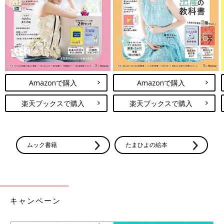
以上、私の欲望が丸出しな回でした(笑)
次回に続く。
・
[10年ぶりに出産しました]記事一覧
Amazonで購入
Amazonで購入
・
たまひよONLINEの育児マンガ一覧はこちら
[マォ]
楽天ブックスで購入
楽天ブックスで購入
ムック書籍
たまひよの絵本
静岡の田舎町在住。
キャンペーン
高校1年生の長女、中学1年生の長男、10年ぶりに妊娠・出産し
た末っ子の次女はもう2歳！