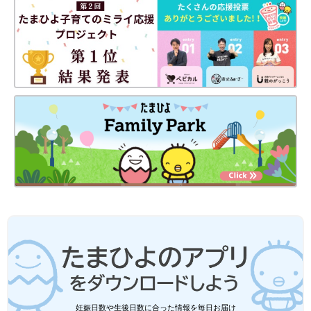
妊娠・育児の記録を（
インスタグラム
）にて公開中。
●
Twitter／@maoppachi
●
webサイト／maoppachi
前の話
次の話
[10年ぶりに出産しま
一覧
【マンガ】結婚16周年
した#119]ことばの遅
を迎えましたが…、離
い次女だけど
婚しました
妊娠日数や生後日数に合った情報を毎日お届け