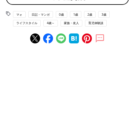
マォ
日記・マンガ
0歳
1歳
2歳
3歳
ライフスタイル
4歳～
家族・友人
育児体験談