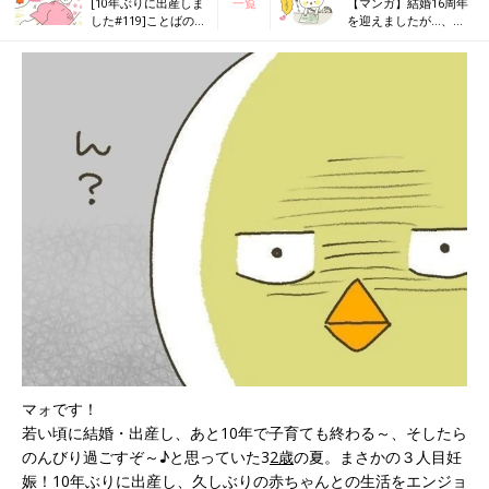
[10年ぶりに出産しま
一覧
【マンガ】結婚16周年
した#119]ことばの遅
を迎えましたが…、離
い次女だけど
婚しました
マォです！
若い頃に結婚・出産し、あと10年で子育ても終わる～、そしたら
のんびり過ごすぞ～♪と思っていた3
2歳
の夏。まさかの３人目妊
娠！10年ぶりに出産し、久しぶりの赤ちゃんとの生活をエンジョ