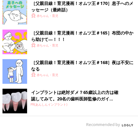
［父親目線！育児漫画！オムツ王＃170］息子へのメ
ッセージ（最終話）
赤ちゃん・育児
［父親目線！育児漫画！オムツ王＃165］布団の中か
ら助けて―！！！
赤ちゃん・育児
［父親目線！育児漫画！オムツ王＃168］夜は不安に
なる
赤ちゃん・育児
インプラントは絶対ダメ？65歳以上の方は確
認してみて。20名の歯科医師監修のガイ...
PR(あんしんインプラント)
Recommended by