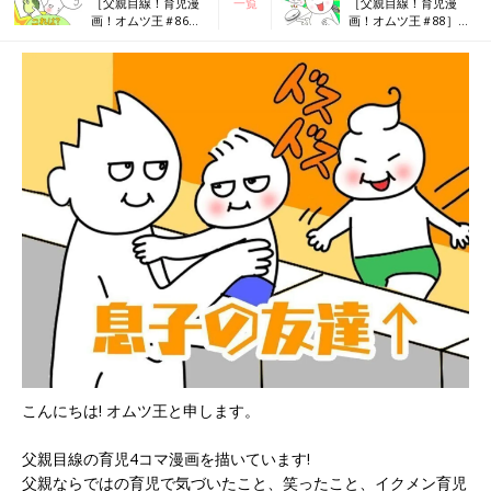
［父親目線！育児漫
一覧
［父親目線！育児漫
画！オムツ王＃86］
画！オムツ王＃88］め
全部犬期！！！
がねケース
こんにちは! オムツ王と申します。
父親目線の育児4コマ漫画を描いています!
父親ならではの育児で気づいたこと、笑ったこと、イクメン育児