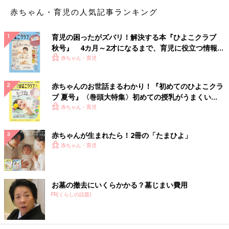
赤ちゃん・育児の人気記事ランキング
保育園のお迎えに行くと息子の仲のいいお友達がプレゼントをく
育児の困ったがズバリ！解決する本『ひよこクラブ
れました。
秋号』 4カ月～2才になるまで、育児に役立つ情報が
いっぱい！
赤ちゃん・育児
ってハナクソかーーーーーーい！！！
赤ちゃんのお世話まるわかり！『初めてのひよこクラ
まあ、食べるよりはマシなような...
ブ 夏号』〈巻頭大特集〉初めての授乳がうまくい
いやでもいらないッッッッ!笑
く！ おっぱい・ミルクの基本と夏のトラブル 解決テ
赤ちゃん・育児
ク
どんぐりとかそういうのを期待してました...笑
赤ちゃんが生まれたら！2冊の「たまひよ」
ちなみにこの前、息子がくれたものは
赤ちゃん・育児
「ホコリ」
お墓の撤去にいくらかかる？墓じまい費用
でした。
PR(くらしの話題)
[オムツ王]