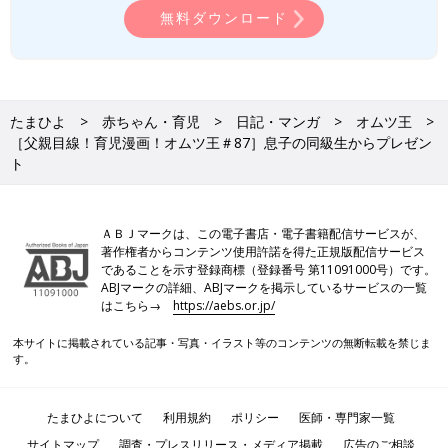
無料ダウンロード
たまひよ
赤ちゃん・育児
日記・マンガ
オムツ王
［父親目線！育児漫画！オムツ王＃87］息子の同級生からプレゼン
ト
ＡＢＪマークは、この電子書店・電子書籍配信サービスが、
著作権者からコンテンツ使用許諾を得た正規版配信サービス
であることを示す登録商標（登録番号 第11091000号）です。
ABJマークの詳細、ABJマークを掲示しているサービスの一覧
はこちら→
https://aebs.or.jp/
本サイトに掲載されている記事・写真・イラスト等のコンテンツの無断転載を禁じま
す。
たまひよについて
利用規約
ポリシー
医師・専門家一覧
サイトマップ
調査・プレスリリース・メディア掲載
広告のご相談