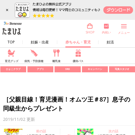
×
内祝い
SHOP
メニュー
TOP
妊娠・出産
赤ちゃん・育児
妊活
育児グッズ
病気・予防接種
離乳食
優待パス
ひよこクラブ
アプリ
SNS
キャンペーン
写真スタジオ
［父親目線！育児漫画！オムツ王＃87］息子の
同級生からプレゼント
2019/11/02
更新
前の話
次の話