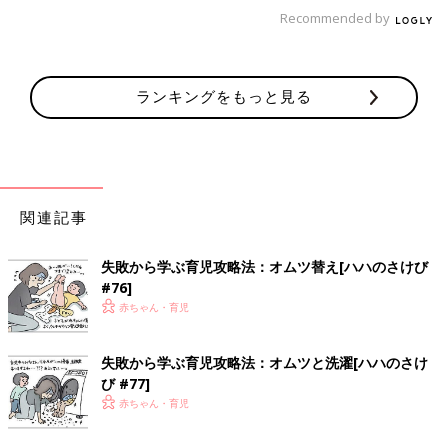
Recommended by
ランキングをもっと見る
一児の父。イクメン。 わかっているようなわかっていないよう
な父親目線の育児漫画。 共働きの妻をサポートすべく日々奮闘
関連記事
中!
インスタグラムはこちら:
@omutsu_oh
失敗から学ぶ育児攻略法：オムツ替え[ハハのさけび
#76]
前の話
次の話
赤ちゃん・育児
［父親目線！育児漫
一覧
［父親目線！育児漫
画！オムツ王＃86］
画！オムツ王＃88］め
全部犬期！！！
がねケース
失敗から学ぶ育児攻略法：オムツと洗濯[ハハのさけ
び #77]
赤ちゃん・育児