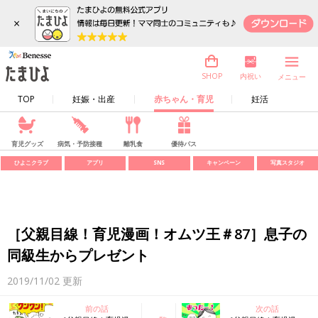
×
内祝い
SHOP
メニュー
TOP
妊娠・出産
赤ちゃん・育児
妊活
育児グッズ
病気・予防接種
離乳食
優待パス
ひよこクラブ
アプリ
SNS
キャンペーン
写真スタジオ
［父親目線！育児漫画！オムツ王＃87］息子の
同級生からプレゼント
2019/11/02
更新
前の話
次の話