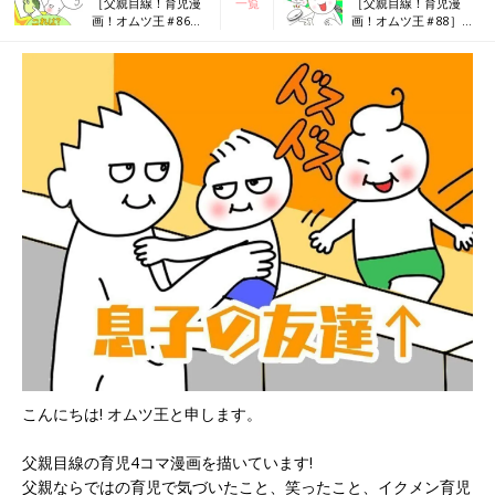
［父親目線！育児漫
一覧
［父親目線！育児漫
画！オムツ王＃86］
画！オムツ王＃88］め
全部犬期！！！
がねケース
こんにちは! オムツ王と申します。
父親目線の育児4コマ漫画を描いています!
父親ならではの育児で気づいたこと、笑ったこと、イクメン育児