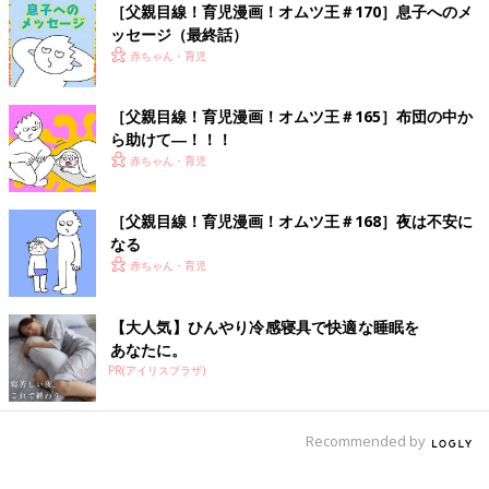
［父親目線！育児漫画！オムツ王＃170］息子へのメ
ッセージ（最終話）
赤ちゃん・育児
［父親目線！育児漫画！オムツ王＃165］布団の中か
ら助けて―！！！
赤ちゃん・育児
［父親目線！育児漫画！オムツ王＃168］夜は不安に
なる
赤ちゃん・育児
【大人気】ひんやり冷感寝具で快適な睡眠を
あなたに。
PR(アイリスプラザ)
Recommended by