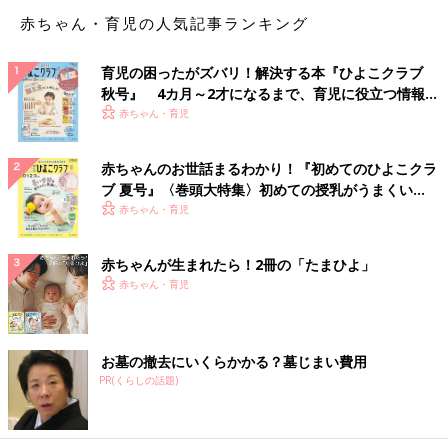
赤ちゃん・育児の人気記事ランキング
保育園のお迎えに行くと息子の仲のいいお友達がプレゼントをく
育児の困ったがズバリ！解決する本『ひよこクラブ
れました。
秋号』 4カ月～2才になるまで、育児に役立つ情報が
いっぱい！
赤ちゃん・育児
ってハナクソかーーーーーーい！！！
赤ちゃんのお世話まるわかり！『初めてのひよこクラ
まあ、食べるよりはマシなような...
ブ 夏号』〈巻頭大特集〉初めての授乳がうまくい
いやでもいらないッッッッ!笑
く！ おっぱい・ミルクの基本と夏のトラブル 解決テ
赤ちゃん・育児
ク
どんぐりとかそういうのを期待してました...笑
赤ちゃんが生まれたら！2冊の「たまひよ」
ちなみにこの前、息子がくれたものは
赤ちゃん・育児
「ホコリ」
お墓の撤去にいくらかかる？墓じまい費用
でした。
PR(くらしの話題)
[オムツ王]