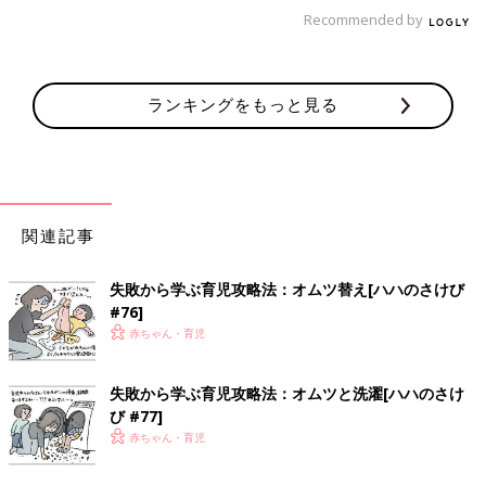
Recommended by
ランキングをもっと見る
一児の父。イクメン。 わかっているようなわかっていないよう
な父親目線の育児漫画。 共働きの妻をサポートすべく日々奮闘
関連記事
中!
インスタグラムはこちら:
@omutsu_oh
失敗から学ぶ育児攻略法：オムツ替え[ハハのさけび
#76]
前の話
次の話
赤ちゃん・育児
［父親目線！育児漫
一覧
［父親目線！育児漫
画！オムツ王＃86］
画！オムツ王＃88］め
全部犬期！！！
がねケース
失敗から学ぶ育児攻略法：オムツと洗濯[ハハのさけ
び #77]
赤ちゃん・育児