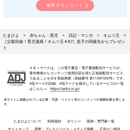
無料ダウンロード
たまひよ
赤ちゃん・育児
日記・マンガ
オムツ王
［父親目線！育児漫画！オムツ王＃87］息子の同級生からプレゼン
ト
ＡＢＪマークは、この電子書店・電子書籍配信サービスが、
著作権者からコンテンツ使用許諾を得た正規版配信サービス
であることを示す登録商標（登録番号 第11091000号）です。
ABJマークの詳細、ABJマークを掲示しているサービスの一覧
はこちら→
https://aebs.or.jp/
本サイトに掲載されている記事・写真・イラスト等のコンテンツの無断転載を禁じま
す。
たまひよについて
利用規約
ポリシー
医師・専門家一覧
サイトマップ
調査・プレスリリース・メディア掲載
広告のご相談