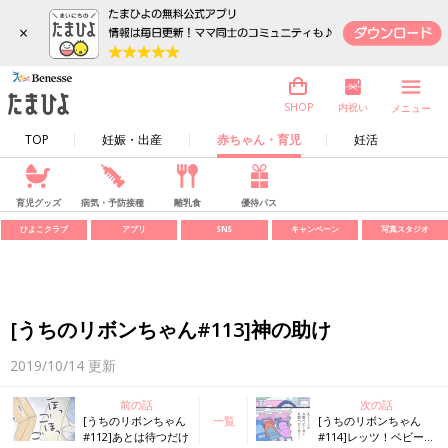
×
内祝い
SHOP
メニュー
TOP
妊娠・出産
赤ちゃん・育児
妊活
育児グッズ
病気・予防接種
離乳食
優待パス
ひよこクラブ
アプリ
SNS
キャンペーン
写真スタジオ
[うちのリボンちゃん#113]神の助け
2019/10/14
更新
前の話
次の話
[うちのリボンちゃん
一覧
[うちのリボンちゃん
#112]あとは待つだけ
#114]レッツ！ベビー