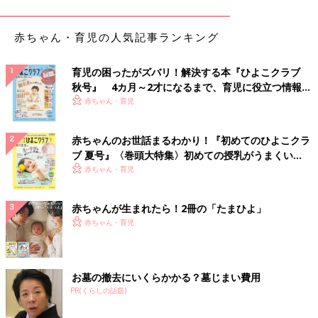
赤ちゃん・育児の人気記事ランキング
育児の困ったがズバリ！解決する本『ひよこクラブ
秋号』 4カ月～2才になるまで、育児に役立つ情報が
いっぱい！
赤ちゃん・育児
赤ちゃんのお世話まるわかり！『初めてのひよこクラ
ブ 夏号』〈巻頭大特集〉初めての授乳がうまくい
く！ おっぱい・ミルクの基本と夏のトラブル 解決テ
赤ちゃん・育児
ク
赤ちゃんが生まれたら！2冊の「たまひよ」
赤ちゃん・育児
お墓の撤去にいくらかかる？墓じまい費用
PR(くらしの話題)