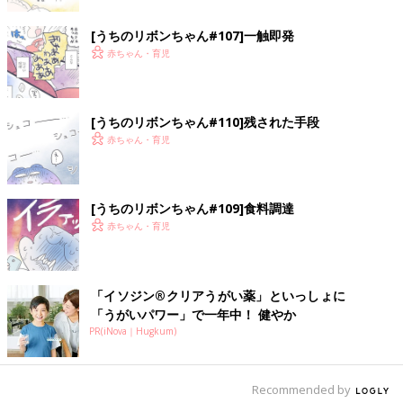
[うちのリボンちゃん#107]一触即発
赤ちゃん・育児
[うちのリボンちゃん#110]残された手段
赤ちゃん・育児
[うちのリボンちゃん#109]食料調達
赤ちゃん・育児
「イソジン®クリアうがい薬」といっしょに
「うがいパワー」で一年中！ 健やか
PR(iNova｜Hugkum)
Recommended by