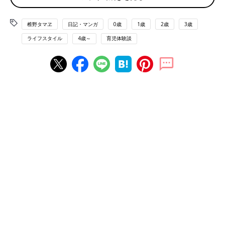
椎野タマヱ
日記・マンガ
0歳
1歳
2歳
3歳
ライフスタイル
4歳～
育児体験談