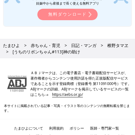
妊娠中から産後まで長く使える無料アプリ
無料ダウンロード
たまひよ
赤ちゃん・育児
日記・マンガ
椎野タマヱ
[うちのリボンちゃん#113]神の助け
ＡＢＪマークは、この電子書店・電子書籍配信サービスが、
著作権者からコンテンツ使用許諾を得た正規版配信サービス
であることを示す登録商標（登録番号 第11091000号）です。
ABJマークの詳細、ABJマークを掲示しているサービスの一覧
はこちら→
https://aebs.or.jp/
本サイトに掲載されている記事・写真・イラスト等のコンテンツの無断転載を禁じま
す。
たまひよについて
利用規約
ポリシー
医師・専門家一覧