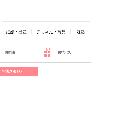
妊娠・出産
赤ちゃん・育児
妊活
離乳食
優待パス
写真スタジオ