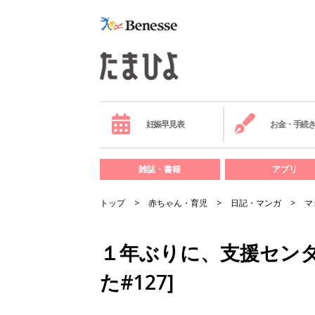
妊娠早見表
お金・手続
雑誌・書籍
アプリ
トップ
赤ちゃん・育児
日記・マンガ
マ
１年ぶりに、支援センタ
た#127]