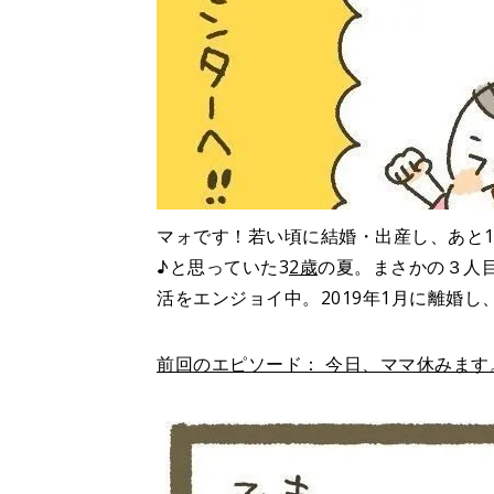
マォです！若い頃に結婚・出産し、あと
♪と思っていた3
2歳
の夏。まさかの３人
活をエンジョイ中。2019年1月に離婚
前回のエピソード： 今日、ママ休みます。