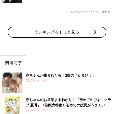
Recommended by
ランキングをもっと見る
関連記事
赤ちゃんが生まれたら！2冊の「たまひよ」
赤ちゃん・育児
赤ちゃんのお世話まるわかり！『初めてのひよこクラ
ブ 夏号』〈巻頭大特集〉初めての授乳がうまくい
く！ おっぱい・ミルクの基本と夏のトラブル 解決テ
赤ちゃん・育児