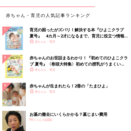
赤ちゃん・育児の人気記事ランキング
育児の困ったがズバリ！解決する本『ひよこクラブ
夏号』 4カ月～2才になるまで、育児に役立つ情報が
いっぱい！
赤ちゃん・育児
赤ちゃんのお世話まるわかり！『初めてのひよこクラ
ブ 夏号』〈巻頭大特集〉初めての授乳がうまくい
く！ おっぱい・ミルクの基本と夏のトラブル 解決テ
赤ちゃん・育児
ク
赤ちゃんが生まれたら！2冊の「たまひよ」
赤ちゃん・育児
お墓の撤去にいくらかかる？墓じまい費用
PR(くらしの話題)