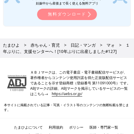
妊娠中から産後まで長く使える無料アプリ
無料ダウンロード
たまひよ
赤ちゃん・育児
日記・マンガ
マォ
１
年ぶりに、支援センターへ！[10年ぶりに出産しました#127]
ＡＢＪマークは、この電子書店・電子書籍配信サービスが、
著作権者からコンテンツ使用許諾を得た正規版配信サービス
であることを示す登録商標（登録番号 第11091000号）です。
ABJマークの詳細、ABJマークを掲示しているサービスの一覧
はこちら→
https://aebs.or.jp/
本サイトに掲載されている記事・写真・イラスト等のコンテンツの無断転載を禁じま
す。
たまひよについて
利用規約
ポリシー
医師・専門家一覧