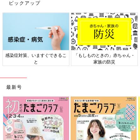
ピックアップ
たなんて！
ちょくちょく連れて行ってあげよ～♪なんて思っていたのに、年
に１回のイベントと化してしまっている…！
これじゃダメだ！と自分をふるい立たせ、行ってきました支援セ
ンター！
が、久しぶりの場所で固まる次女。あれ？デジャヴ？１年前もこ
んなだったぞ。
感染症対策、いますぐできるこ
「もしものときの」赤ちゃん・
とりあえず再びボールプールに無理やりイン！(笑)
と
家族の防災
そのうち次女も慣れてきて、前回は遊ばなかったおままごとや
車・ブロックなどいろいろなおもちゃに興味を持ち、自分で遊び
始めました♪
最新号
１時間ちかく貸し切り状態でしたが、少しずつ人が増え始め、逃
げる次女！(笑)
ボールプールで遊んでいるときに男の子が飛び込んできたら、必
死にボールをかきわけて私のもとへ。そんなに露骨に避けたらか
わいそうだってば！相手のお母さんに謝られてしまいましたが、
こちらこそ本当にすみませんー！！