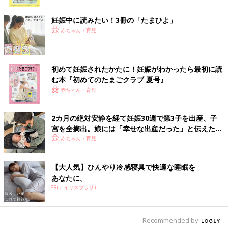
ク
妊娠中に読みたい！3冊の「たまひよ」
赤ちゃん・育児
初めて妊娠されたかたに！妊娠がわかったら最初に読
む本『初めてのたまごクラブ 夏号』
赤ちゃん・育児
2カ月の絶対安静を経て妊娠30週で第3子を出産、子
宮を全摘出。娘には「幸せな出産だった」と伝えたい
【極低出生体重児】
赤ちゃん・育児
【大人気】ひんやり冷感寝具で快適な睡眠を
あなたに。
PR(アイリスプラザ)
Recommended by