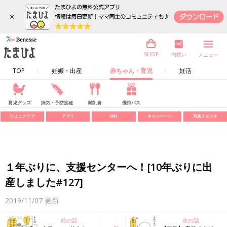
×
内祝い
SHOP
メニュー
TOP
妊娠・出産
赤ちゃん・育児
妊活
育児グッズ
病気・予防接種
離乳食
優待パス
ひよこクラブ
アプリ
SNS
キャンペーン
写真スタジオ
１年ぶりに、支援センターへ！[10年ぶりに出
産しました#127]
2019/11/07
更新
前の話
次の話