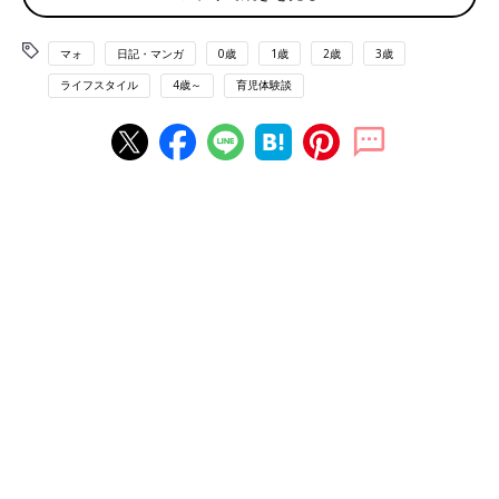
マォ
日記・マンガ
0歳
1歳
2歳
3歳
ライフスタイル
4歳～
育児体験談