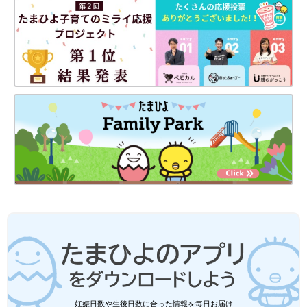
高校1年生の長女、中学1年生の長男、10年ぶりに妊娠・出産し
た末っ子の次女はもう2歳！
妊娠・育児の記録を（
インスタグラム
）にて公開中。
●
Twitter／@maoppachi
●
webサイト／maoppachi
前の話
次の話
今日、ママ休みま
一覧
【画像】 突然ですが、
す。[10年ぶりに出産
離婚しました！
しました#126]
妊娠日数や生後日数に合った情報を毎日お届け