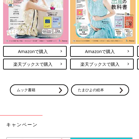
まぁ、いきなり「同年代の子と仲良く遊べ！」なんて、そりゃ無
理ですよね～。
これからは、週１回！…は、ちょっと難しそうだけど、せめて月
に２～３回くらいは通いたいです♪
次回に続く。
Amazonで購入
Amazonで購入
・
[10年ぶりに出産しました]記事一覧
楽天ブックスで購入
楽天ブックスで購入
・
たまひよONLINEの育児マンガ一覧はこちら
[マォ]
ムック書籍
たまひよの絵本
キャンペーン
静岡の田舎町在住。