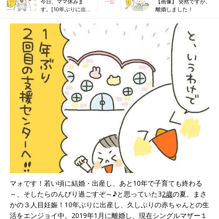
今日、ママ休みま
一覧
【画像】 突然ですが、
す。[10年ぶりに出産
離婚しました！
しました#126]
マォです！若い頃に結婚・出産し、あと10年で子育ても終わる
～、そしたらのんびり過ごすぞ～♪と思っていた3
2歳
の夏。まさ
かの３人目妊娠！10年ぶりに出産し、久しぶりの赤ちゃんとの生
活をエンジョイ中。2019年1月に離婚し、現在シングルマザー１