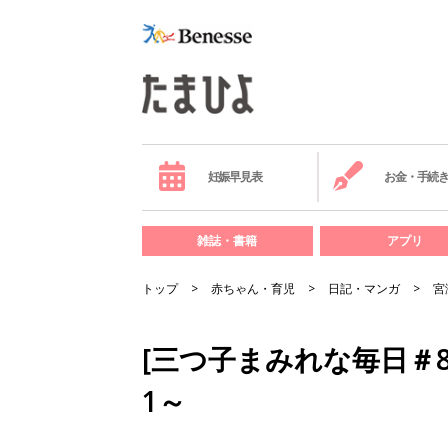
妊娠早見表
お金・手続
雑誌・書籍
アプリ
トップ
赤ちゃん・育児
日記・マンガ
宮
[三つ子まみれな毎日＃8
1～