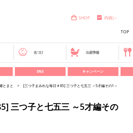
SHOP
内祝い
TOP
き
名づけ
出産準備
SNS
キャンペーン
瀬とまと
[三つ子まみれな毎日＃85] 三つ子と七五三 ～5才編その1～
5] 三つ子と七五三 ～5才編その