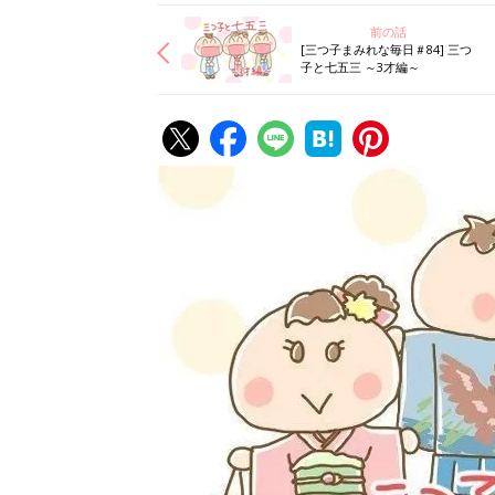
前の話
[三つ子まみれな毎日＃84] 三つ
子と七五三 ～3才編～