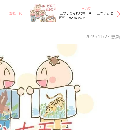
次の話
連載一覧
[三つ子まみれな毎日＃86] 三つ子と七
五三 ～5才編その2～
2019/11/23
更新