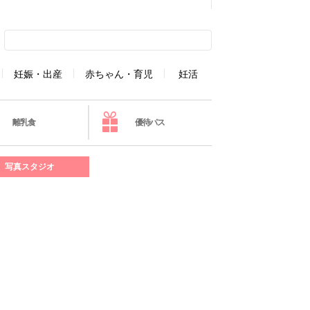
妊娠・出産
赤ちゃん・育児
妊活
離乳食
優待パス
写真スタジオ