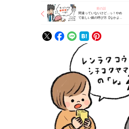
前の話
間違っていないけど…っ！やめ
て欲しい娘の呼び方【なかよし
兄妹日記vol.43】