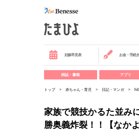
妊娠早見表
お金・手続
雑誌・書籍
アプリ
トップ
赤ちゃん・育児
日記・マンガ
hi
家族で競技かるた並み
勝奥義炸裂！！【なかよし