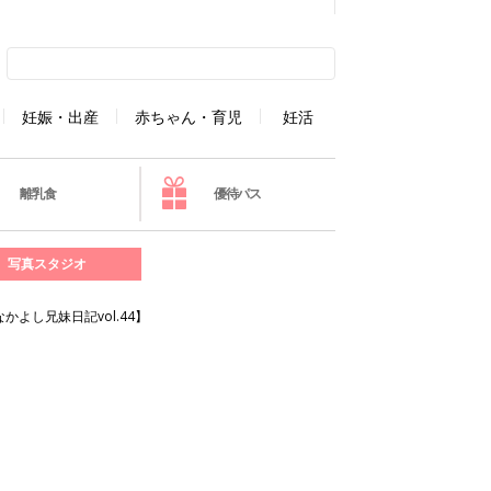
妊娠・出産
赤ちゃん・育児
妊活
離乳食
優待パス
写真スタジオ
よし兄妹日記vol.44】