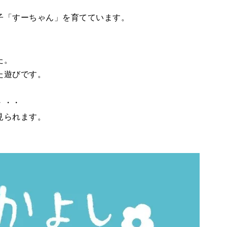
子「すーちゃん」を育てています。
た。
た遊びです。
・・・
見られます。