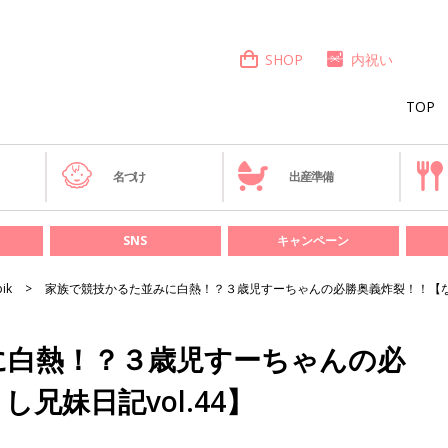
SHOP
内祝い
TOP
き
名づけ
出産準備
SNS
キャンペーン
bik
家族で競技かるた並みに白熱！？３歳児すーちゃんの必勝奥義炸裂！！【なか
に白熱！？３歳児すーちゃんの必
兄妹日記vol.44】