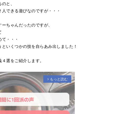
るのと、
２人できる遊びなのですが・・・
すーちゃんだったのですが、
て
めて・・・
うといくつかの技を自らあみ出しました！
義４選をご紹介します。
もっと読む
arrow_forward_ios