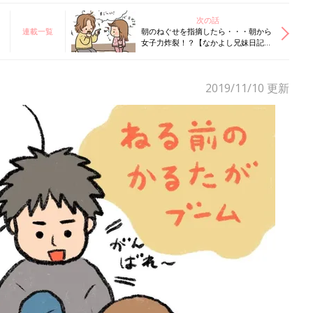
次の話
連載一覧
朝のねぐせを指摘したら・・・朝から
女子力炸裂！？【なかよし兄妹日記
vol.45】
2019/11/10
更新