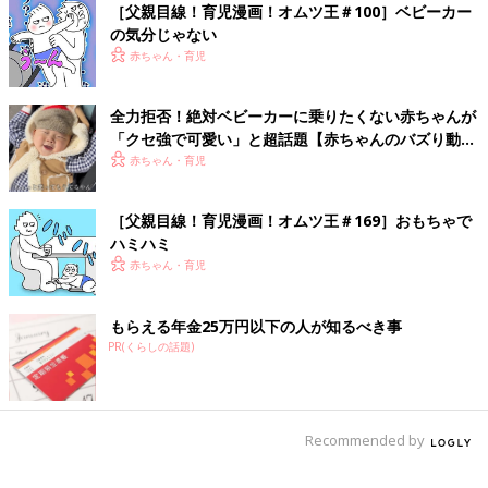
［父親目線！育児漫画！オムツ王＃100］ベビーカー
の気分じゃない
赤ちゃん・育児
全力拒否！絶対ベビーカーに乗りたくない赤ちゃんが
「クセ強で可愛い」と超話題【赤ちゃんのバズり動
画】
赤ちゃん・育児
［父親目線！育児漫画！オムツ王＃169］おもちゃで
ハミハミ
赤ちゃん・育児
もらえる年金25万円以下の人が知るべき事
PR(くらしの話題)
Recommended by