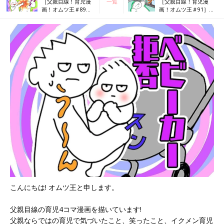
［父親目線！育児漫
一覧
［父親目線！育児漫
画！オムツ王＃89］
画！オムツ王＃91］網
関西の英才教育？！
戸グイ～～ッ！！！
こんにちは! オムツ王と申します。
父親目線の育児4コマ漫画を描いています!
父親ならではの育児で気づいたこと、笑ったこと、イクメン育児