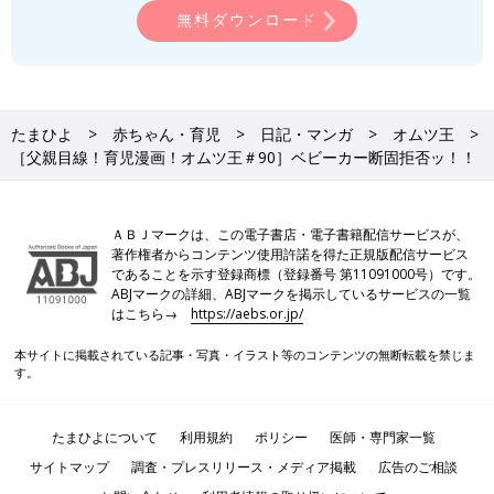
無料ダウンロード
たまひよ
赤ちゃん・育児
日記・マンガ
オムツ王
［父親目線！育児漫画！オムツ王＃90］ベビーカー断固拒否ッ！！
ＡＢＪマークは、この電子書店・電子書籍配信サービスが、
著作権者からコンテンツ使用許諾を得た正規版配信サービス
であることを示す登録商標（登録番号 第11091000号）です。
ABJマークの詳細、ABJマークを掲示しているサービスの一覧
はこちら→
https://aebs.or.jp/
本サイトに掲載されている記事・写真・イラスト等のコンテンツの無断転載を禁じま
す。
たまひよについて
利用規約
ポリシー
医師・専門家一覧
サイトマップ
調査・プレスリリース・メディア掲載
広告のご相談