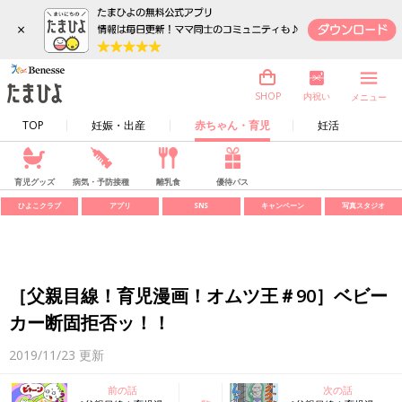
×
内祝い
SHOP
メニュー
TOP
妊娠・出産
赤ちゃん・育児
妊活
育児グッズ
病気・予防接種
離乳食
優待パス
ひよこクラブ
アプリ
SNS
キャンペーン
写真スタジオ
［父親目線！育児漫画！オムツ王＃90］ベビー
カー断固拒否ッ！！
2019/11/23
更新
前の話
次の話