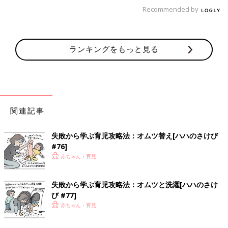
Recommended by
ランキングをもっと見る
一児の父。イクメン。 わかっているようなわかっていないよう
な父親目線の育児漫画。 共働きの妻をサポートすべく日々奮闘
関連記事
中!
インスタグラムはこちら:
@omutsu_oh
失敗から学ぶ育児攻略法：オムツ替え[ハハのさけび
#76]
前の話
次の話
赤ちゃん・育児
［父親目線！育児漫
一覧
［父親目線！育児漫
画！オムツ王＃89］
画！オムツ王＃91］網
関西の英才教育？！
戸グイ～～ッ！！！
失敗から学ぶ育児攻略法：オムツと洗濯[ハハのさけ
び #77]
赤ちゃん・育児