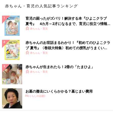
赤ちゃん・育児の人気記事ランキング
出ましたッ！ベビーカー拒否ッ！
育児の困ったがズバリ！解決する本『ひよこクラブ
ベビーカーに乗せると泣きますッ！
夏号』 4カ月～2才になるまで、育児に役立つ情報が
いっぱい！
赤ちゃん・育児
というか結構大きくなっても嫌がりますね。うちの息子だけです
かね。。
赤ちゃんのお世話まるわかり！『初めてのひよこクラ
ブ 夏号』〈巻頭大特集〉初めての授乳がうまくい
そして抱っこすると泣き止みます。スンッって。
く！ おっぱい・ミルクの基本と夏のトラブル 解決テ
赤ちゃん・育児
でもベビーカーに乗せるとまた泣きます。
ク
どうしたらいいんだろうと思って悩みに悩んで出した結果が！！
赤ちゃんが生まれたら！2冊の「たまひよ」
赤ちゃん・育児
ベビーカーごと持ち上げるパワープレイッ！！
嫁に指摘されて1秒で消えた幻のアイデアでした。
お墓の撤去にいくらかかる？墓じまい費用
PR(くらしの話題)
[オムツ王]