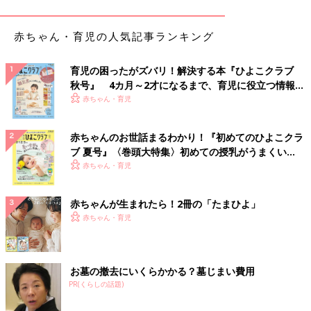
赤ちゃん・育児の人気記事ランキング
育児の困ったがズバリ！解決する本『ひよこクラブ
秋号』 4カ月～2才になるまで、育児に役立つ情報が
いっぱい！
赤ちゃん・育児
赤ちゃんのお世話まるわかり！『初めてのひよこクラ
ブ 夏号』〈巻頭大特集〉初めての授乳がうまくい
く！ おっぱい・ミルクの基本と夏のトラブル 解決テ
赤ちゃん・育児
ク
赤ちゃんが生まれたら！2冊の「たまひよ」
赤ちゃん・育児
お墓の撤去にいくらかかる？墓じまい費用
PR(くらしの話題)