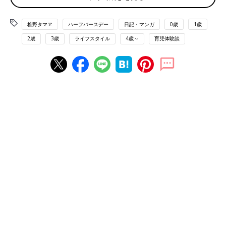
椎野タマヱ
ハーフバースデー
日記・マンガ
0歳
1歳
2歳
3歳
ライフスタイル
4歳～
育児体験談