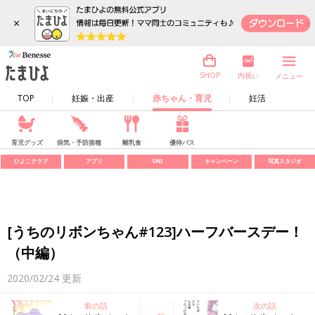
×
内祝い
SHOP
メニュー
TOP
妊娠・出産
赤ちゃん・育児
妊活
育児グッズ
病気・予防接種
離乳食
優待パス
ひよこクラブ
アプリ
SNS
キャンペーン
写真スタジオ
[うちのリボンちゃん#123]ハーフバースデー！
（中編）
2020/02/24
更新
前の話
次の話