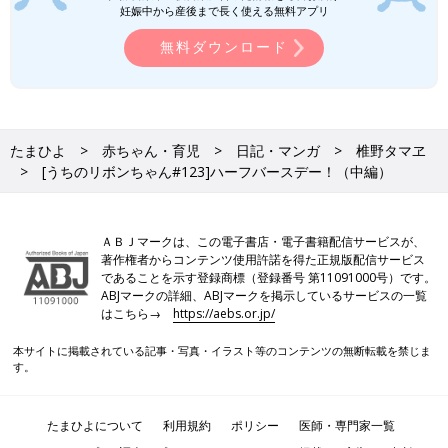
妊娠中から産後まで長く使える無料アプリ
無料ダウンロード
たまひよ
赤ちゃん・育児
日記・マンガ
椎野タマヱ
[うちのリボンちゃん#123]ハーフバースデー！（中編）
ＡＢＪマークは、この電子書店・電子書籍配信サービスが、
著作権者からコンテンツ使用許諾を得た正規版配信サービス
であることを示す登録商標（登録番号 第11091000号）です。
ABJマークの詳細、ABJマークを掲示しているサービスの一覧
はこちら→
https://aebs.or.jp/
本サイトに掲載されている記事・写真・イラスト等のコンテンツの無断転載を禁じま
す。
たまひよについて
利用規約
ポリシー
医師・専門家一覧