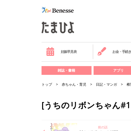
妊娠早見表
お金・手続
雑誌・書籍
アプリ
トップ
赤ちゃん・育児
日記・マンガ
椎
[うちのリボンちゃん#
前の話