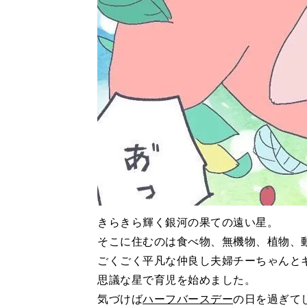
きらきら輝く銀河の果ての遠い星。
そこに住むのは食べ物、無機物、植物、
ごくごく平凡な仲良し夫婦チーちゃんと
思議な星で育児を始めました。
気づけば
ハーフバースデー
の日を過ぎて