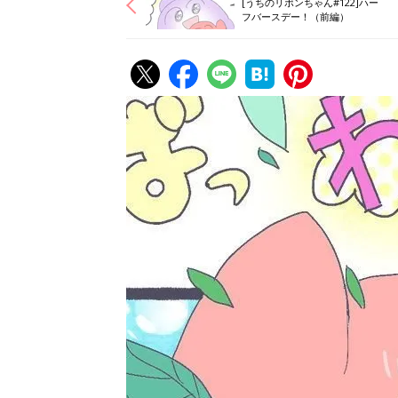
[うちのリボンちゃん#122]ハー
フバースデー！（前編）