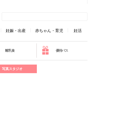
妊娠・出産
赤ちゃん・育児
妊活
離乳食
優待パス
写真スタジオ