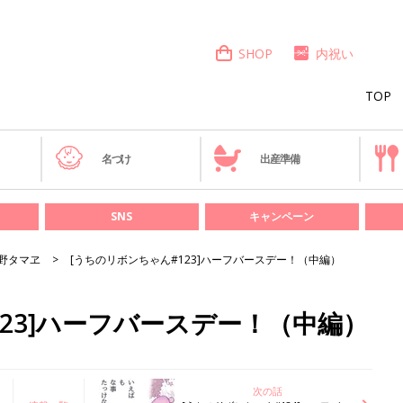
SHOP
内祝い
TOP
き
名づけ
出産準備
SNS
キャンペーン
野タマヱ
[うちのリボンちゃん#123]ハーフバースデー！（中編）
123]ハーフバースデー！（中編）
次の話