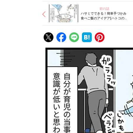
前の話
ハサミでできる！簡単手づかみ
食べご飯のアイデア[ハトコのド
タバタ育児日記#50］