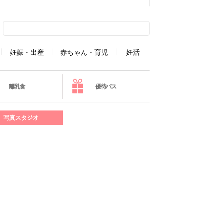
妊娠・出産
赤ちゃん・育児
妊活
離乳食
優待パス
写真スタジオ
］