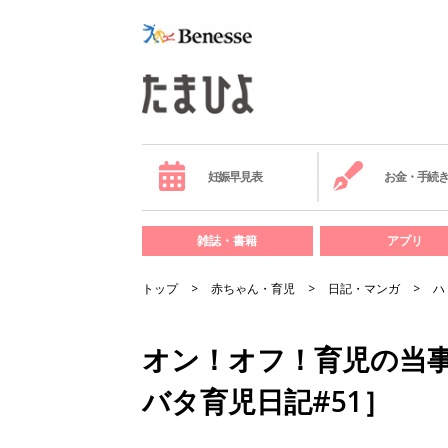
妊娠早見表
お金・手続
雑誌・書籍
アプリ
トップ
赤ちゃん・育児
日記・マンガ
ハ
オン！オフ！育児の当
バタ育児日記#51］