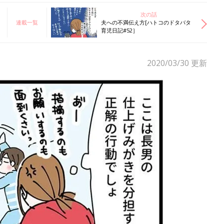
次の話
連載一覧
夫への不満伝え方[ハトコのドタバタ
育児日記#52］
2020/03/30
更新