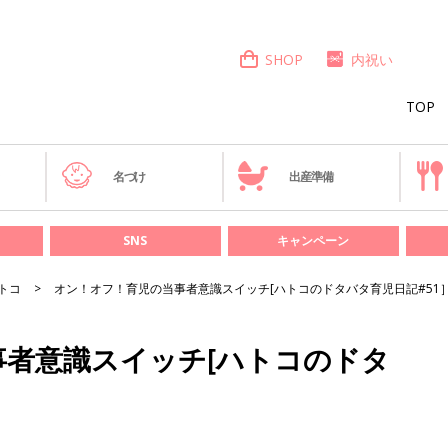
SHOP
内祝い
TOP
き
名づけ
出産準備
SNS
キャンペーン
トコ
オン！オフ！育児の当事者意識スイッチ[ハトコのドタバタ育児日記#51
事者意識スイッチ[ハトコのドタ