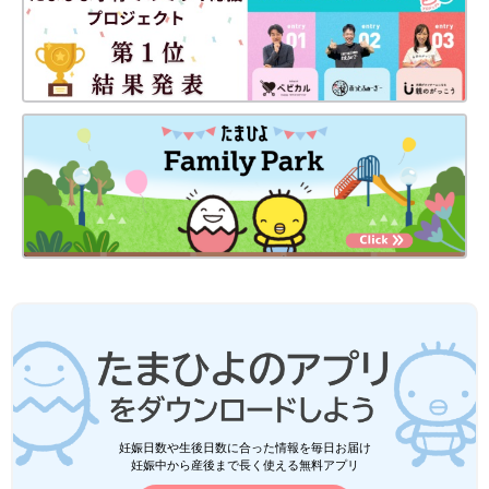
来年、小学生になる娘。 ランドセル選びはまだ
まだ先かな...と思っていたのですが、 保育園の
ママさんのお話を聞き、ラン活(ランドセル活
動)を始めることにしました。
前の話
次の話
在宅勤務の落とし穴
一覧
久しぶりのお出かけ
【子育てなめてまし
【子育てなめてました
た日記#88】
日記#90】
妊娠日数や生後日数に合った情報を毎日お届け
妊娠中から産後まで長く使える無料アプリ