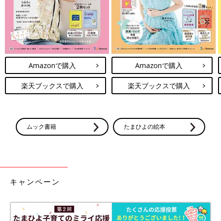
朝5時起きのパン作りはキツかったです…
しかも娘、お昼寝をしないので夜の9時までノンストップで活動
します。
外にも出られないから体力が有り余っているんですよね。
Amazonで購入
Amazonで購入
でも、朝一じゃなければパン作りは楽しいし、
時間もかけられるので（←やることが無い今、とても大事）
楽天ブックスで購入
楽天ブックスで購入
おうち時間
にはおすすめだと思います（^ω^）
[ひよこエッグ]
都内在住のワーママ。
ムック書籍
たまひよの絵本
2015年3月産まれの娘と夫の3人家族。
子育ての記録をブログやインスタグラムで公開中
ブログ：ひよこエッグ劇場
インスタグラム：hiyokoegg11
キャンペーン
ランドセル選び、はじめました【子育て
なめてました日記#85】