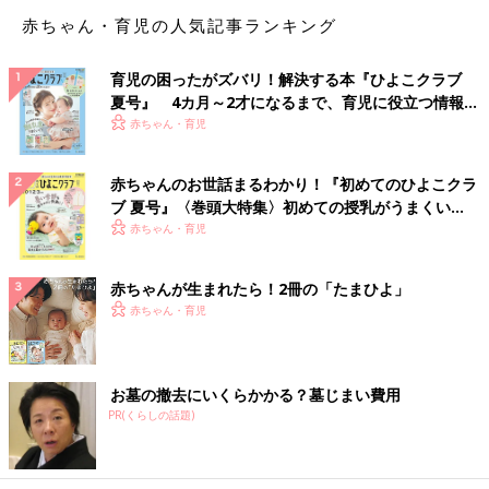
赤ちゃん・育児の人気記事ランキング
育児の困ったがズバリ！解決する本『ひよこクラブ
夏号』 4カ月～2才になるまで、育児に役立つ情報が
いっぱい！
赤ちゃん・育児
赤ちゃんのお世話まるわかり！『初めてのひよこクラ
ブ 夏号』〈巻頭大特集〉初めての授乳がうまくい
く！ おっぱい・ミルクの基本と夏のトラブル 解決テ
赤ちゃん・育児
ク
赤ちゃんが生まれたら！2冊の「たまひよ」
赤ちゃん・育児
お墓の撤去にいくらかかる？墓じまい費用
PR(くらしの話題)