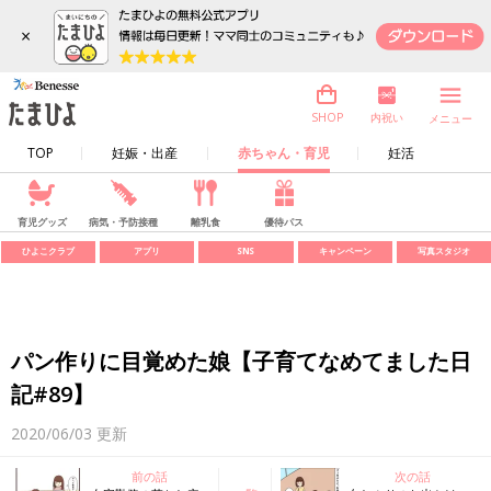
×
内祝い
SHOP
メニュー
TOP
妊娠・出産
赤ちゃん・育児
妊活
育児グッズ
病気・予防接種
離乳食
優待パス
ひよこクラブ
アプリ
SNS
キャンペーン
写真スタジオ
パン作りに目覚めた娘【子育てなめてました日
記#89】
2020/06/03
更新
前の話
次の話