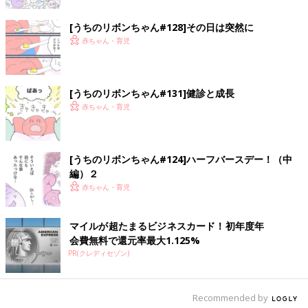
[うちのリボンちゃん#128]その日は突然に
赤ちゃん・育児
[うちのリボンちゃん#131]健診と成長
赤ちゃん・育児
[うちのリボンちゃん#124]ハーフバースデー！（中
編）２
赤ちゃん・育児
マイルが超たまるビジネスカード！初年度年
会費無料で還元率最大1.125%
PR(クレディセゾン)
Recommended by