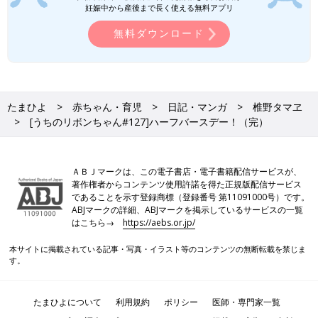
妊娠中から産後まで長く使える無料アプリ
無料ダウンロード
たまひよ
赤ちゃん・育児
日記・マンガ
椎野タマヱ
[うちのリボンちゃん#127]ハーフバースデー！（完）
ＡＢＪマークは、この電子書店・電子書籍配信サービスが、
著作権者からコンテンツ使用許諾を得た正規版配信サービス
であることを示す登録商標（登録番号 第11091000号）です。
ABJマークの詳細、ABJマークを掲示しているサービスの一覧
はこちら→
https://aebs.or.jp/
本サイトに掲載されている記事・写真・イラスト等のコンテンツの無断転載を禁じま
す。
たまひよについて
利用規約
ポリシー
医師・専門家一覧