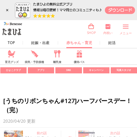
×
内祝い
SHOP
メニュー
TOP
妊娠・出産
赤ちゃん・育児
妊活
育児グッズ
病気・予防接種
離乳食
優待パス
ひよこクラブ
アプリ
SNS
キャンペーン
写真スタジオ
[うちのリボンちゃん#127]ハーフバースデー！
（完）
2020/04/20
更新
前の話
次の話