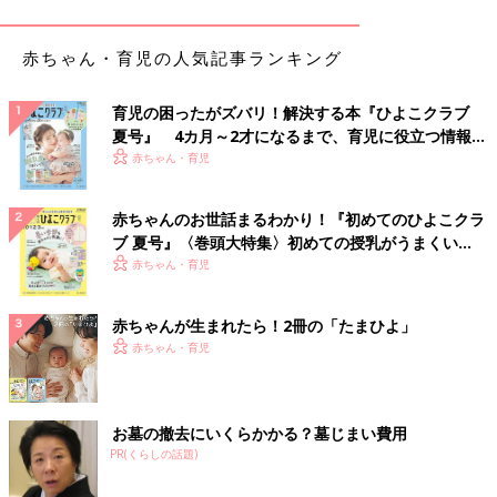
赤ちゃん・育児の人気記事ランキング
育児の困ったがズバリ！解決する本『ひよこクラブ
夏号』 4カ月～2才になるまで、育児に役立つ情報が
いっぱい！
赤ちゃん・育児
赤ちゃんのお世話まるわかり！『初めてのひよこクラ
ブ 夏号』〈巻頭大特集〉初めての授乳がうまくい
く！ おっぱい・ミルクの基本と夏のトラブル 解決テ
赤ちゃん・育児
ク
赤ちゃんが生まれたら！2冊の「たまひよ」
赤ちゃん・育児
お墓の撤去にいくらかかる？墓じまい費用
PR(くらしの話題)