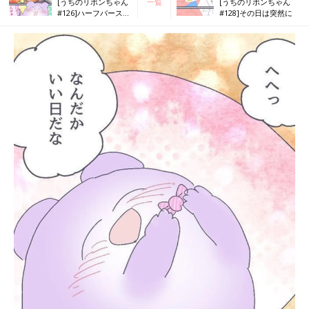
[うちのリボンちゃん
一覧
[うちのリボンちゃん
#126]ハーフバースデ
#128]その日は突然に
ー！（後編）