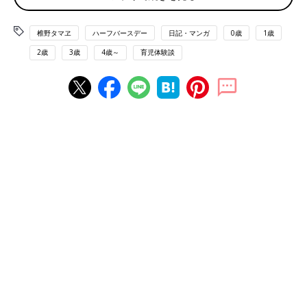
椎野タマヱ
ハーフバースデー
日記・マンガ
0歳
1歳
2歳
3歳
4歳～
育児体験談