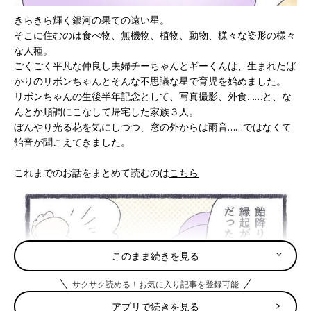
きらきら輝く銀河の果ての遠い星。
そこに住むのは食べ物、無機物、植物、動物、様々な姿形の様々
な人種。
ごくごく平凡な仲良し夫婦チーちゃんとギーくんは、生まれたば
かりのリボンちゃんとそんな不思議な星で育児を始めました。
リボンちゃんの生後半年記念として、写真撮影、外食……と、な
んとか順調にこなして帰宅した家族３人。
ぼんやり光る花を気にしつつ、窓の外からは雨音……ではなくて
飴音が聞こえてきました。
これまでのお話をまとめて読むのは
こちら
このまま続きを見る
サクサク読める！お気に入り記事を登録可能
アプリで続きを見る