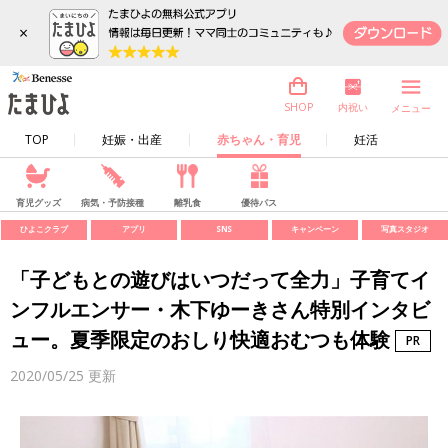
×
内祝い
SHOP
メニュー
TOP
妊娠・出産
赤ちゃん・育児
妊活
育児グッズ
病気・予防接種
離乳食
優待パス
ひよこクラブ
アプリ
SNS
キャンペーン
写真スタジオ
「子どもとの遊びはいつだって全力」子育てイ
ンフルエンサー・木下ゆーきさん特別インタビ
ュー。夏季限定のおしり快適おむつも体験
2020/05/25
更新