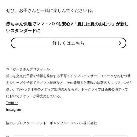
ぜひ、お子さんと一緒に楽しんでくださいね。
赤ちゃん快適でママ・パパも安心♪「夏には夏のおむつ」が新し
いスタンダードに
詳しくはこちら
木下ゆーきさんプロフィール
笑いを交えた子育て情報を発信する子育てインフルエンサー。ユニークなおむつ替
えシリーズや子育てモノマネ動画など、その発想力と表現力は著名人にもファンが
多い。TVやラジオ等のメディア出演のみならず、トークライブは過去公演すべて
においてチケットが即完売している。
Twitter
Instagram
協力／プロクター・アンド・ギャンブル・ジャパン株式会社