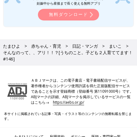
妊娠中から産後まで長く使える無料アプリ
無料ダウンロード
たまひよ
赤ちゃん・育児
日記・マンガ
まいこ
そんなのって、、アリ！！？[うちのこと。子ども２人育ててます！
#146]
ＡＢＪマークは、この電子書店・電子書籍配信サービスが、
著作権者からコンテンツ使用許諾を得た正規版配信サービス
であることを示す登録商標（登録番号 第11091000号）です。
ABJマークの詳細、ABJマークを掲示しているサービスの一覧
はこちら→
https://aebs.or.jp/
本サイトに掲載されている記事・写真・イラスト等のコンテンツの無断転載を禁じま
す。
たまひよについて
利用規約
ポリシー
医師・専門家一覧