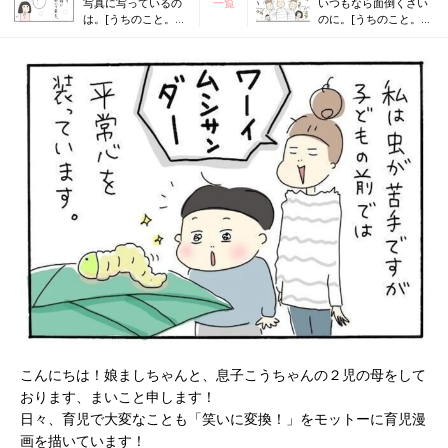
写真に写っているの
一覧
いつもなら面倒くさい
は。[うちのこと。子
のに。[うちのこと。子
ども２人育ててま
ども２人育ててます！
す！#145]
#147]
こんにちは！娘ましちゃんと、息子こうちゃんの２児の母をして
おります、まいこと申します！
日々、育児で大変なことも「笑いに変換！」をモットーに育児漫
画を描いています！