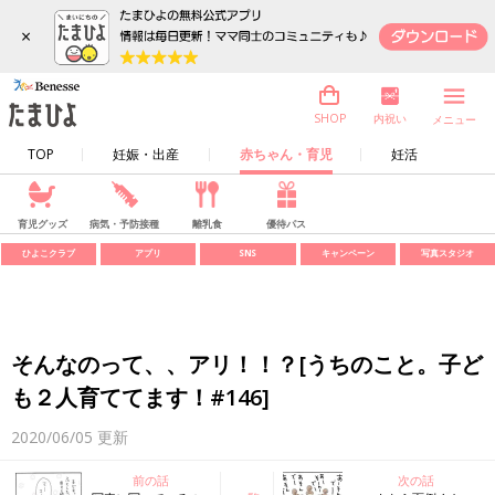
×
内祝い
SHOP
メニュー
TOP
妊娠・出産
赤ちゃん・育児
妊活
育児グッズ
病気・予防接種
離乳食
優待パス
ひよこクラブ
アプリ
SNS
キャンペーン
写真スタジオ
そんなのって、、アリ！！？[うちのこと。子ど
も２人育ててます！#146]
2020/06/05
更新
前の話
次の話