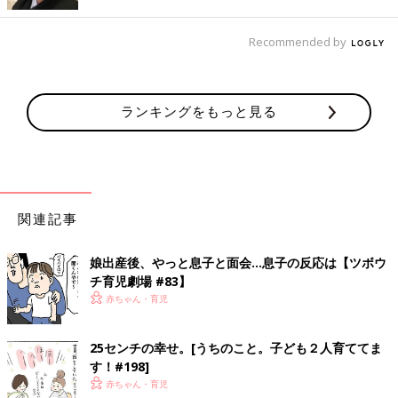
・
[うちのこと。子ども２人育ててます！]の記事一覧はこちら
Recommended by
・
たまひよONLINEの育児マンガ一覧はこちら
[uchinokoto.まいこ]
長野県在住の美容師。2012年10月産まれの娘と、2014年9月産
ランキングをもっと見る
まれの息子のママ。
毎日の子育ての記録ををインスタグラム
@uchinokoto.y
にて公開
中。育児が大変なときも「笑いに変換!」をモットーに楽しく過
ごしています!!
●
Twitter
：
@uchinokoto
関連記事
●ブログ：
うちのこと。
娘出産後、やっと息子と面会…息子の反応は【ツボウ
前の話
次の話
チ育児劇場 #83】
写真に写っているの
一覧
いつもなら面倒くさい
は。[うちのこと。子
のに。[うちのこと。子
赤ちゃん・育児
ども２人育ててま
ども２人育ててます！
す！#145]
#147]
25センチの幸せ。[うちのこと。子ども２人育ててま
す！#198]
赤ちゃん・育児