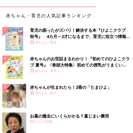
赤ちゃん・育児の人気記事ランキング
育児の困ったがズバリ！解決する本『ひよこクラブ
秋号』 4カ月～2才になるまで、育児に役立つ情報が
いっぱい！
赤ちゃん・育児
赤ちゃんのお世話まるわかり！『初めてのひよこクラ
ブ 夏号』〈巻頭大特集〉初めての授乳がうまくい
ううう、、、。何が恐ろしいって、、この状況が室内で起こって
く！ おっぱい・ミルクの基本と夏のトラブル 解決テ
赤ちゃん・育児
るってことね。笑
ク
私、昔はダンゴムシとか手のひらでコロコロやっちゃうくらい平
赤ちゃんが生まれたら！2冊の「たまひよ」
気だったのに
赤ちゃん・育児
いつからか全然ダメに！泣
だけどね、ママが怖がると子どもたちも先入観で怖がってしまい
そうなので
お墓の撤去にいくらかかる？墓じまい費用
なんとか、、頑張ってます！！！笑
PR(くらしの話題)
―次回に続く。お楽しみに！