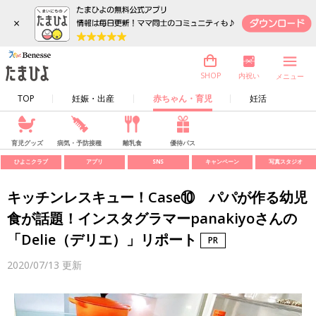
×
内祝い
SHOP
メニュー
TOP
妊娠・出産
赤ちゃん・育児
妊活
育児グッズ
病気・予防接種
離乳食
優待パス
ひよこクラブ
アプリ
SNS
キャンペーン
写真スタジオ
キッチンレスキュー！Case⑩ パパが作る幼児
食が話題！インスタグラマーpanakiyoさんの
「Delie（デリエ）」リポート
2020/07/13
更新