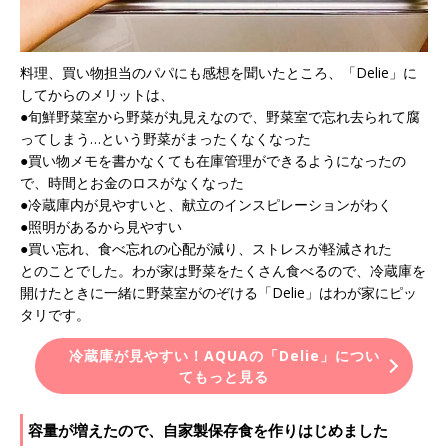
料理、買い物担当のパパにも感想を聞いたところ、「Delie」に
してからのメリットは、
●旬鮮野菜室から野菜が丸見えなので、野菜室で忘れ去られて腐
ってしまう…という野菜がまったくなくなった
●買い物メモを書かなくても在庫管理ができるようになったの
で、時間とお金のロスがなくなった
●冷蔵庫内が見やすいと、献立のインスピレーションがわく
●照明があるから見やすい
●買い忘れ、食べ忘れの心配が減り、ストレスが軽減された
とのことでした。わが家は野菜をたくさん食べるので、冷蔵庫を
開けたときに一緒に野菜室がのぞける「Delie」はわが家にピッ
タリです。
冷蔵庫が見やすい！AQUAの「Delie」につい
てもっと見る
容量が増えたので、自家製保存食を作りはじめました