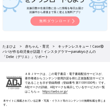
妊娠日数や生後日数に合った情報を毎日お届け
妊娠中から産後まで長く使える無料アプリ
無料ダウンロード
たまひよ
赤ちゃん・育児
キッチンレスキュー！Case⑩
パパが作る幼児食が話題！インスタグラマーpanakiyoさんの
「Delie（デリエ）」リポート
ＡＢＪマークは、この電子書店・電子書籍配信サービスが、
著作権者からコンテンツ使用許諾を得た正規版配信サービス
であることを示す登録商標（登録番号 第11091000号）です。
ABJマークの詳細、ABJマークを掲示しているサービスの一覧
はこちら→
https://aebs.or.jp/
本サイトに掲載されている記事・写真・イラスト等のコンテンツの無断転載を禁じま
す。