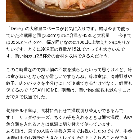
「Delie」の大容量スペースがお気に入りです。幅は今まで使っ
ていた冷蔵庫と同じ60cmなのに容量が458Lと大容量！ 今まで
は355Lだったので、幅が同じなのに100L以上増えたのはありが
たいです。とくに冷凍室の容量が152Lでとっても大きいんで
す。買い物カゴ2.5杯分の食材を収納できるんだそう。
このご時世なので買い物の回数を減らしたいって思うけれど、冷
凍室が狭いとなかなか難しいですもんね。冷凍室は、冷凍野菜や
餃子、肉のパックを小分けにして冷凍できるだけでなく、鮮度も
保てるので「STAY HOME」期間は、買い物の回数も減らすこと
ができて快適でした。
旬鮮チルド室は、食材に合わせて温度切り替えができるんで
す！ サラダやチーズ、ちくわ等を入れるときは通常温度、肉や
魚介類を入れるときは低温に切り替えて使っています。
ある日は、息子の入園を手巻き寿司でお祝いしたのですが、手巻
き寿司用のお刺身の大きなトレイをそのまま入れることができま