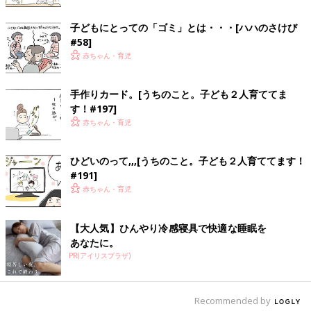
子どもにとっての「ゴミ」とは・・・[ハハのさけび
#58]
赤ちゃん・育児
手作りカード。[うちのこと。子ども２人育ててま
す！#197]
赤ちゃん・育児
ひどいのって,,,[うちのこと。子ども２人育ててます！
#191]
赤ちゃん・育児
【大人気】ひんやり冷感寝具で快適な睡眠を
あなたに。
PR(アイリスプラザ)
Recommended by