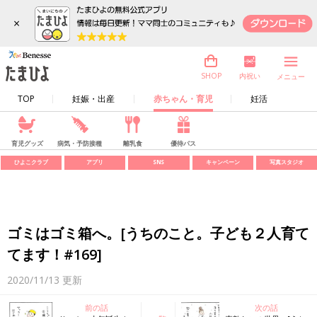
×
内祝い
SHOP
メニュー
TOP
妊娠・出産
赤ちゃん・育児
妊活
育児グッズ
病気・予防接種
離乳食
優待パス
ひよこクラブ
アプリ
SNS
キャンペーン
写真スタジオ
ゴミはゴミ箱へ。[うちのこと。子ども２人育て
てます！#169]
2020/11/13
更新
前の話
次の話