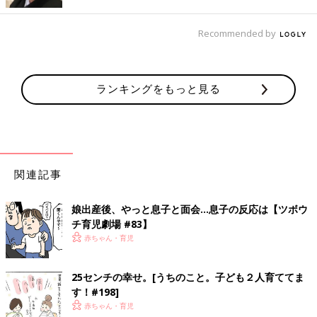
・
[うちのこと。子ども２人育ててます！]の記事一覧はこちら
Recommended by
・
たまひよONLINEの育児マンガ一覧はこちら
[uchinokoto.まいこ]
ランキングをもっと見る
長野県在住の美容師。2012年10月産まれの娘と、2014年9月産
まれの息子のママ。
毎日の子育ての記録ををインスタグラム
@uchinokoto.y
にて公開
中。育児が大変なときも「笑いに変換!」をモットーに楽しく過
ごしています!!
関連記事
●
Twitter
：
@uchinokoto
●ブログ：
うちのこと。
娘出産後、やっと息子と面会…息子の反応は【ツボウ
チ育児劇場 #83】
前の話
次の話
赤ちゃん・育児
サッカー少年誕生！
一覧
素敵なこの世界。[うち
[うちのこと。子ども
のこと。子ども２人育
２人育ててます！
ててます！#170]
#168]
25センチの幸せ。[うちのこと。子ども２人育ててま
す！#198]
赤ちゃん・育児