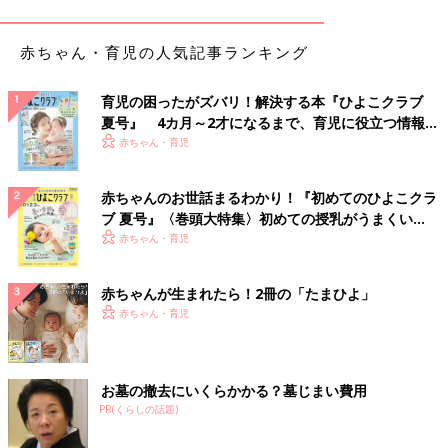
赤ちゃん・育児の人気記事ランキング
育児の困ったがズバリ！解決する本『ひよこクラブ
夏号』 4カ月～2才になるまで、育児に役立つ情報が
いっぱい！
赤ちゃん・育児
赤ちゃんのお世話まるわかり！『初めてのひよこクラ
ブ 夏号』〈巻頭大特集〉初めての授乳がうまくい
ゴミはちゃんとゴミ箱に入れてください＾＾；
く！ おっぱい・ミルクの基本と夏のトラブル 解決テ
赤ちゃん・育児
ク
ママに渡さないでね。笑
この時は袋ごとゴミが放置されていて、なんだか悲しかったで
赤ちゃんが生まれたら！2冊の「たまひよ」
す。
赤ちゃん・育児
今年は特に環境についても考えられる年となりましたが、
これからも１人１人心がけていきたいものですね！
子どもたちのためにもいろんな現実を教えていく責任があるなぁ
お墓の撤去にいくらかかる？墓じまい費用
なんて考えた１日でした＾＾
PR(くらしの話題)
―次回に続く。お楽しみに！