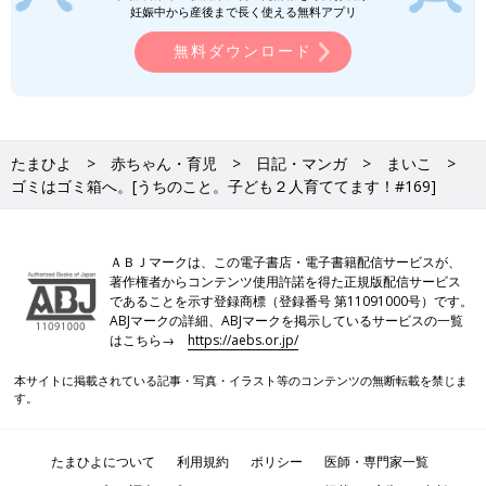
妊娠中から産後まで長く使える無料アプリ
無料ダウンロード
たまひよ
赤ちゃん・育児
日記・マンガ
まいこ
ゴミはゴミ箱へ。[うちのこと。子ども２人育ててます！#169]
ＡＢＪマークは、この電子書店・電子書籍配信サービスが、
著作権者からコンテンツ使用許諾を得た正規版配信サービス
であることを示す登録商標（登録番号 第11091000号）です。
ABJマークの詳細、ABJマークを掲示しているサービスの一覧
はこちら→
https://aebs.or.jp/
本サイトに掲載されている記事・写真・イラスト等のコンテンツの無断転載を禁じま
す。
たまひよについて
利用規約
ポリシー
医師・専門家一覧