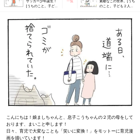
サッカー少年誕生！
一覧
素敵なこの世界。[うち
[うちのこと。子ども
のこと。子ども２人育
２人育ててます！
ててます！#170]
#168]
こんにちは！娘ましちゃんと、息子こうちゃんの２児の母をして
おります、まいこと申します！
日々、育児で大変なことも「笑いに変換！」をモットーに育児漫
画を描いています！