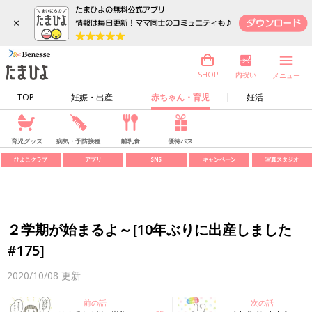
×
内祝い
SHOP
メニュー
TOP
妊娠・出産
赤ちゃん・育児
妊活
育児グッズ
病気・予防接種
離乳食
優待パス
ひよこクラブ
アプリ
SNS
キャンペーン
写真スタジオ
２学期が始まるよ～[10年ぶりに出産しました
#175]
2020/10/08
更新
前の話
次の話