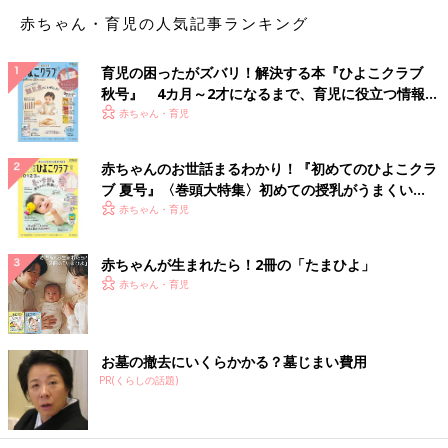
赤ちゃん・育児の人気記事ランキング
育児の困ったがズバリ！解決する本『ひよこクラブ
秋号』 4カ月～2才になるまで、育児に役立つ情報が
いっぱい！
赤ちゃん・育児
赤ちゃんのお世話まるわかり！『初めてのひよこクラ
ブ 夏号』〈巻頭大特集〉初めての授乳がうまくい
く！ おっぱい・ミルクの基本と夏のトラブル 解決テ
赤ちゃん・育児
ク
赤ちゃんが生まれたら！2冊の「たまひよ」
赤ちゃん・育児
お墓の撤去にいくらかかる？墓じまい費用
PR(くらしの話題)