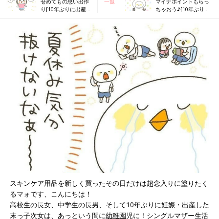
せめてもの思い出作
一覧
マイナポイントもらっ
り[10年ぶりに出産し
ちゃおう♪[10年ぶりに
ました#174]
出産しました#176]
スキンケア用品を新しく買ったその日だけは超念入りに塗りたく
るマォです、こんにちは！
高校生の長女、中学生の長男、そして10年ぶりに妊娠・出産した
末っ子次女は、あっという間に
幼稚園
児に！シングルマザー生活