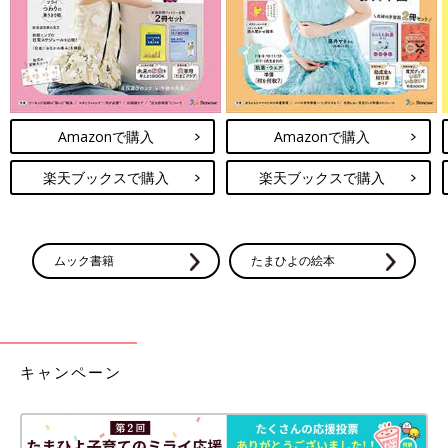
てから。うーん、手遅れ過ぎる！
次女は頭を守るため、代わりに帽子をかぶっていたそう。
ご、ごめんよ～！！
次回に続く。
・
[10年ぶりに出産しました]記事一覧
Amazonで購入
Amazonで購入
楽天ブックスで購入
楽天ブックスで購入
・
たまひよONLINEの育児マンガ一覧はこちら
[マォ]
ムック書籍
たまひよの絵本
キャンペーン
静岡の田舎町在住。
高校生の長女、中学生の長男、そして10年ぶりに妊娠・出産した