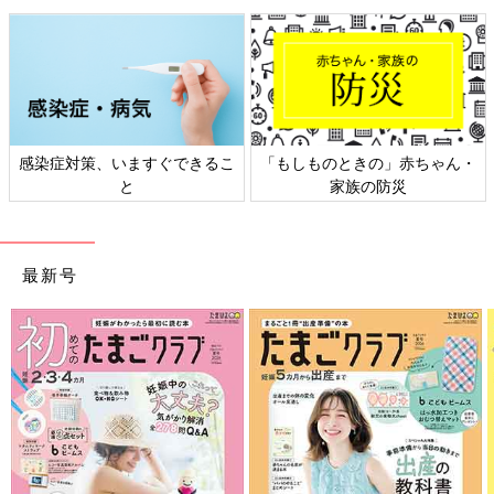
40日間、毎日だらだらしてたなぁ～(笑)
久しぶりの幼稚園は、また「ようちえん、いかない」に逆戻りし
ちゃうんじゃないかと心配していましたが、まったくそんなこと
はなく、夏休み以前のようにちゃんと通えましたよー！
ただ…
感染症対策、いますぐできるこ
「もしものときの」赤ちゃん・
久しぶりの登園で、私のほうがいろいろ忘れてる！
と
家族の防災
これは要る？もう要らない？前はどうしてたっけ！？
たった１ヶ月ちょい前のことなのに、こんなにも忘れちゃうの
最新号
ね…。
以前もらったお便りをすべて引っ張り出して、改めて読みなお
し、これでＯＫ！
…と思いきや、手を拭くタオルを忘れてる～！
しかも始業式の日は避難訓練を行う予定だったのに、
防災
頭巾を
持たせ忘れてしまい…。
気づいたのは、お迎えに行って他の子が持っている防災頭巾を見