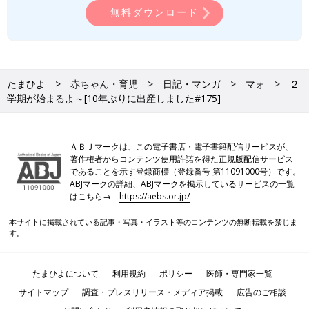
無料ダウンロード
たまひよ
赤ちゃん・育児
日記・マンガ
マォ
２
学期が始まるよ～[10年ぶりに出産しました#175]
ＡＢＪマークは、この電子書店・電子書籍配信サービスが、
著作権者からコンテンツ使用許諾を得た正規版配信サービス
であることを示す登録商標（登録番号 第11091000号）です。
ABJマークの詳細、ABJマークを掲示しているサービスの一覧
はこちら→
https://aebs.or.jp/
本サイトに掲載されている記事・写真・イラスト等のコンテンツの無断転載を禁じま
す。
たまひよについて
利用規約
ポリシー
医師・専門家一覧
サイトマップ
調査・プレスリリース・メディア掲載
広告のご相談