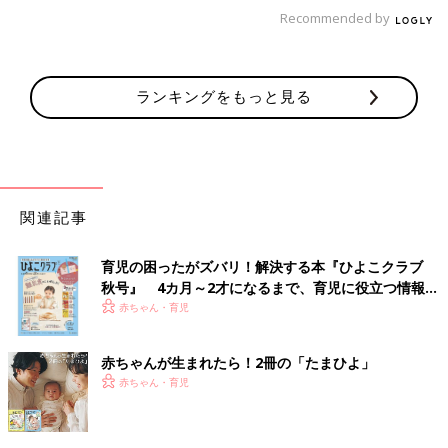
Recommended by
ランキングをもっと見る
関連記事
育児の困ったがズバリ！解決する本『ひよこクラブ
秋号』 4カ月～2才になるまで、育児に役立つ情報が
いっぱい！
赤ちゃん・育児
赤ちゃんが生まれたら！2冊の「たまひよ」
赤ちゃん・育児