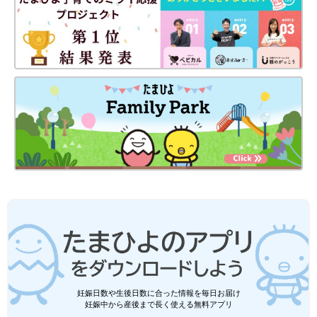
末っ子次女は、あっという間に幼稚園児に！妊娠・育児の記録を
（
インスタグラム
）にて公開中。
●
Twitter／@maoppachi
●
webサイト／maoppachi
■新着マンガをお知らせ！たまひよONLINEインスタグラム
（@tamahiyo_online）
前の話
次の話
せめてもの思い出作
一覧
マイナポイントもらっ
り[10年ぶりに出産し
ちゃおう♪[10年ぶりに
ました#174]
出産しました#176]
妊娠日数や生後日数に合った情報を毎日お届け
妊娠中から産後まで長く使える無料アプリ