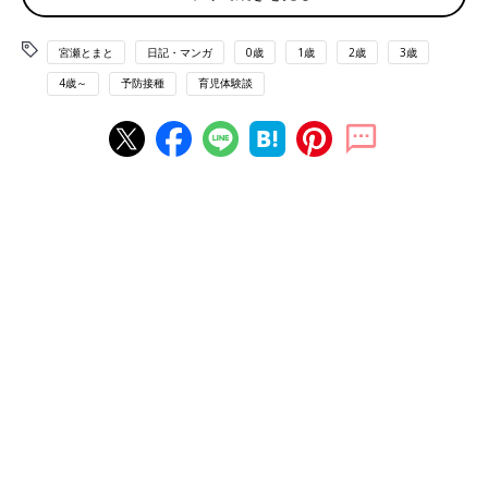
宮瀬とまと
日記・マンガ
0歳
1歳
2歳
3歳
4歳～
予防接種
育児体験談