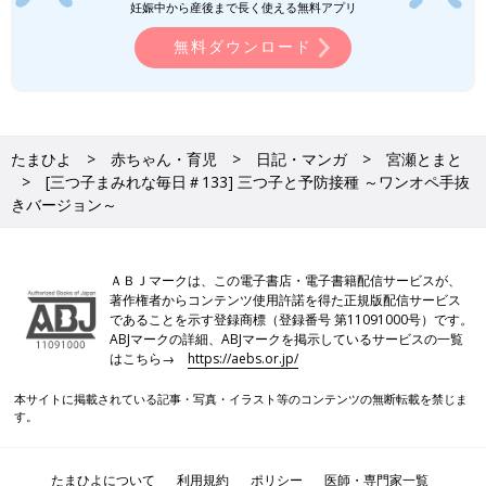
妊娠中から産後まで長く使える無料アプリ
無料ダウンロード
たまひよ
赤ちゃん・育児
日記・マンガ
宮瀬とまと
[三つ子まみれな毎日＃133] 三つ子と予防接種 ～ワンオペ手抜
きバージョン～
ＡＢＪマークは、この電子書店・電子書籍配信サービスが、
著作権者からコンテンツ使用許諾を得た正規版配信サービス
であることを示す登録商標（登録番号 第11091000号）です。
ABJマークの詳細、ABJマークを掲示しているサービスの一覧
はこちら→
https://aebs.or.jp/
本サイトに掲載されている記事・写真・イラスト等のコンテンツの無断転載を禁じま
す。
たまひよについて
利用規約
ポリシー
医師・専門家一覧