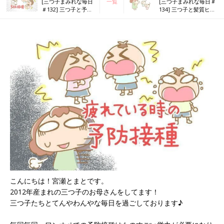
[三つ子まみれな毎日
一覧
[三つ子まみれな毎日＃
＃132] 三つ子と予防
134] 三つ子と髪質ヒス
接種 ～幼児ワンオペ
トリー
バージョン～
こんにちは！宮瀬とまとです。
2012年産まれの三つ子のお母さんをしてます！
三つ子たちとてんやわんやな毎日を過ごしております♪