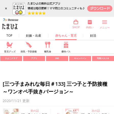
×
内祝い
SHOP
メニュー
TOP
妊娠・出産
赤ちゃん・育児
妊活
育児グッズ
病気・予防接種
離乳食
優待パス
ひよこクラブ
アプリ
SNS
キャンペーン
写真スタジオ
[三つ子まみれな毎日＃133] 三つ子と予防接種
～ワンオペ手抜きバージョン～
2020/11/21
更新
前の話
次の話