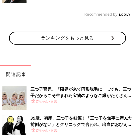
Recommended by
ランキングをもっと見る
関連記事
三つ子育児。「限界が来て円形脱毛に」…でも、三つ
子だからこそ生まれた宝物のようなご縁がたくさん！
【体験談】
赤ちゃん・育児
39歳、初産、三つ子を妊娠！「三つ子を無事に産んだ
前例がない」とクリニックで言われ、出血におびえる
日々…【桑子英里アナ・インタビュー】
赤ちゃん・育児