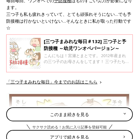
毎回毎回、ワンオペでの
予防接種
はものすごい労力が必要になり
ます。
三つ子も私も疲れきっていて、とても頑張れそうにない…でも予
防接種は行かないといけない…そんなときに私が取った行動です
☆
[三つ子まみれな毎日＃132] 三つ子と予
防接種 ～幼児ワンオペバージョン～
こんにちは！宮瀬とまとです。 2012年産まれ
の三つ子のお母さんをしてます！ 三つ子たちと
てんやわんやな毎日を過ごしております♪ 前
回、三つ子が予防接種の赤ちゃんのときのお話
を描きました。 さて今回は三つ子が幼児期のワ
「三つ子まみれな毎日」今までのお話はこちら
ンオペの時期です。
このまま続きを見る
サクサク読める！お気に入り記事を登録可能
アプリで続きを見る