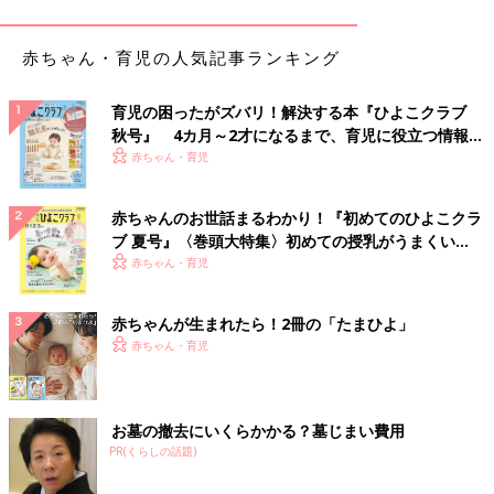
赤ちゃん・育児の人気記事ランキング
育児の困ったがズバリ！解決する本『ひよこクラブ
秋号』 4カ月～2才になるまで、育児に役立つ情報が
いっぱい！
赤ちゃん・育児
赤ちゃんのお世話まるわかり！『初めてのひよこクラ
ブ 夏号』〈巻頭大特集〉初めての授乳がうまくい
く！ おっぱい・ミルクの基本と夏のトラブル 解決テ
赤ちゃん・育児
ク
赤ちゃんが生まれたら！2冊の「たまひよ」
赤ちゃん・育児
お墓の撤去にいくらかかる？墓じまい費用
PR(くらしの話題)