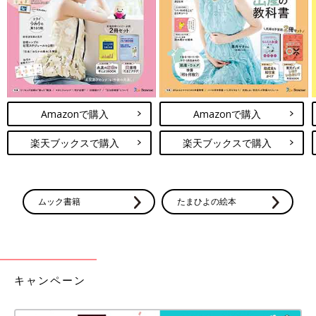
防接種 ～幼児ワンオペバージョン～
こんにちは！宮瀬とまとです。 2012年産まれ
の三つ子のお母さんをしてます！ 三つ子たちと
てんやわんやな毎日を過ごしております♪ 前
回、三つ子が予防接種の赤ちゃんのときのお話
を描きました。 さて今回は三つ子が幼児期のワ
「三つ子まみれな毎日」今までのお話はこちら
ンオペの時期です。
Amazonで購入
Amazonで購入
[宮瀬とまと]
2012年産まれ三つ子のお母さん。
楽天ブックスで購入
楽天ブックスで購入
まさかの初妊娠で三つ子！夫は単身赴任でワンオペ！手も足りな
い目も足りないおっぱいも足りない！さあどうしよう！
まわりに助けてもらいながらなんとか三つ子育児中☆
ムック書籍
たまひよの絵本
Twitter
@mitsugobiyori
Instagram
＠mitsugobiyori
BLOG
みつご日和
前の話
次の話
キャンペーン
[三つ子まみれな毎日
一覧
[三つ子まみれな毎日＃
＃132] 三つ子と予防
134] 三つ子と髪質ヒス
接種 ～幼児ワンオペ
トリー