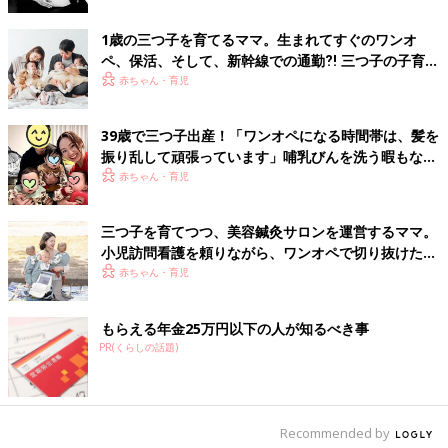
1歳の三つ子を育てるママ。生まれてすぐのワンオ
ペ、保活、そして、新幹線での通勤⁈ 三つ子の子育て
のリアル【多胎育児体験談】
赤ちゃん・育児
39歳で三つ子出産！「ワンオペになる時間帯は、髪を
振り乱して頑張っています」哺乳びんを洗う暇もない
怒涛の育児とは！？【桑子英里アナ・インタビュー】
赤ちゃん・育児
三つ子を育てつつ、美容鍼灸サロンを運営するママ。
小児訪問看護を頼りながら、ワンオペで切り抜けた赤
ちゃん育児！【多胎インタビュー・後編】
赤ちゃん・育児
もらえる年金25万円以下の人が知るべき事
PR(くらしの話題)
Recommended by