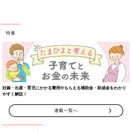
特集
三つ子が
幼稚園
の年中さんの時のお話です。
確か金曜日だったような。毎日の幼稚園で、週末って3人とも疲
れきってるんですよね。
私も何かこの日に色々あってヘトヘトな日なのでした。
4人ともが疲れきってる中、絶対その日に行かなければいけませ
ん。
妊娠・出産・育児にかかる費用やもらえる補助金・助成金をわかり
やすく解説！
予防接種がある日は、家に帰ってからのお風呂・ご飯・お着替
え・寝かしけ…まだまだやる事が多い中、3人とも注射で機嫌が
連載一覧へ
悪く全く思うように進まないのです…。
それを全て解決するには…！新しいおもちゃしかない…！とひら