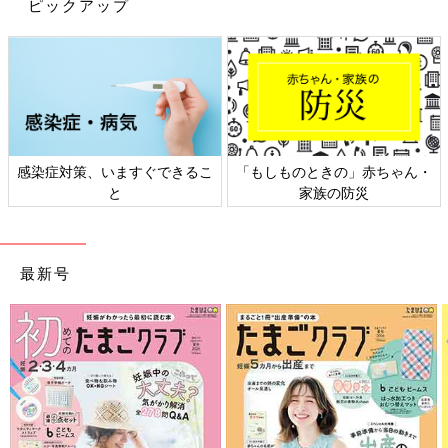
めいたのでした。
ピックアップ
子どもって、新しいおもちゃを与えた日はそれに夢中になって機
嫌が良くなりませんか？うちの三つ子はそうなのです。大喜びに
なって、注射のグズグズも半減するだろう…！！！
何もない日にポンポンおもちゃを与えるような事はしたくなかっ
たのですが…、この日は私が疲れきってヘトヘトでもう限界なの
でした。。。
感染症対策、いますぐできるこ
「もしものときの」赤ちゃん・
と
家族の防災
1人500円まで、と決めておもちゃ屋さんで大喜びで好きなおも
ちゃを選ぶ3人。
注射のときはやっぱり泣いちゃったけれど、新しく買ってもらっ
たおもちゃが嬉しいので3人とも頑張れます。
最新号
機嫌が悪いからっておもちゃを買い与えるなんて、という罪悪感
は強くありましたが…。
しょっちゅうできる事ではないですしね。
でもでも！この大変な時間を1500円で解決できるなら…！！！と
割り切って、なんとか乗り越えたのでした☆
[三つ子まみれな毎日＃132] 三つ子と予