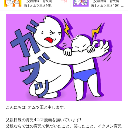
［父親目線！育児漫
一覧
［父親目線！育児漫
画！オムツ王＃148］
画！オムツ王＃150］
おままごと
膝の滑り台を堪能
こんにちは! オムツ王と申します。
父親目線の育児4コマ漫画を描いています!
父親ならではの育児で気づいたこと、笑ったこと、イクメン育児