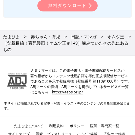
無料ダウンロード
たまひよ
赤ちゃん・育児
日記・マンガ
オムツ王
［父親目線！育児漫画！オムツ王＃149］噛みついたその先にある
もの
ＡＢＪマークは、この電子書店・電子書籍配信サービスが、
著作権者からコンテンツ使用許諾を得た正規版配信サービス
であることを示す登録商標（登録番号 第11091000号）です。
ABJマークの詳細、ABJマークを掲示しているサービスの一覧
はこちら→
https://aebs.or.jp/
本サイトに掲載されている記事・写真・イラスト等のコンテンツの無断転載を禁じま
す。
たまひよについて
利用規約
ポリシー
医師・専門家一覧
サイトマップ
調査・プレスリリース・メディア掲載
広告のご相談