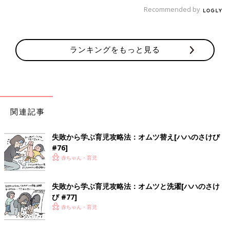
Recommended by
やたら貼る系が好きな息子。
分からんでもないけど...w
ランキングをもっと見る
[オムツ王]
関連記事
失敗から学ぶ育児攻略法：オムツ替え[ハハのさけび
#76]
赤ちゃん・育児
一児の父。イクメン。 わかっているようなわかっていないよう
失敗から学ぶ育児攻略法：オムツと洗濯[ハハのさけ
な父親目線の育児漫画。 共働きの妻をサポートすべく日々奮闘
び #77]
中!
赤ちゃん・育児
インスタグラムはこちら:
@omutsu_oh