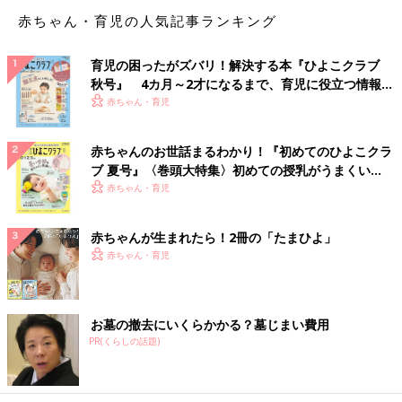
赤ちゃん・育児の人気記事ランキング
いわゆるマッチポンプ。
育児の困ったがズバリ！解決する本『ひよこクラブ
自分で火をつけて自分で消火するやつってことですね。
秋号』 4カ月～2才になるまで、育児に役立つ情報が
いっぱい！
赤ちゃん・育児
かなり、ヤベェやつ！ですね。
赤ちゃんのお世話まるわかり！『初めてのひよこクラ
絆創膏が好きなのは知っていたのですが...
ブ 夏号』〈巻頭大特集〉初めての授乳がうまくい
それを貼りたいがための犯行は、かなりヤバいです！
く！ おっぱい・ミルクの基本と夏のトラブル 解決テ
赤ちゃん・育児
ク
噛んではペタペタ貼ってきます。
赤ちゃんが生まれたら！2冊の「たまひよ」
下手したら普通に噛んでくるやつよりも怖いですね。
赤ちゃん・育児
しかも怪我した人に対しての、痛い？大丈夫？的な言葉が余計怖
いです！
お墓の撤去にいくらかかる？墓じまい費用
PR(くらしの話題)
ちょっとでも怪我をしたら自分でも絆創膏を貼っています。
夏は虫パッチでした。