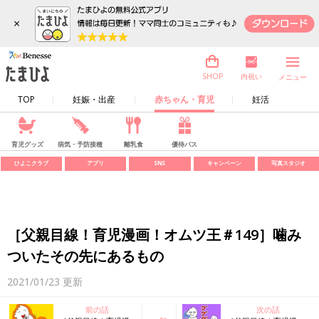
×
内祝い
SHOP
メニュー
TOP
妊娠・出産
赤ちゃん・育児
妊活
育児グッズ
病気・予防接種
離乳食
優待パス
ひよこクラブ
アプリ
SNS
キャンペーン
写真スタジオ
［父親目線！育児漫画！オムツ王＃149］噛み
ついたその先にあるもの
2021/01/23
更新
前の話
次の話