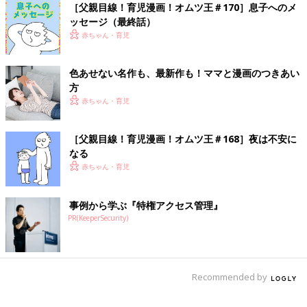
前の話
次の話
［父親目線！育児漫画！オムツ王＃170］息子へのメ
［父親目線！育児漫
一覧
［父親目線！育児漫
ッセージ（最終話）
画！オムツ王＃148］
画！オムツ王＃150］
おままごと
膝の滑り台を堪能
赤ちゃん・育児
色あせない名作も、最新作も！ママと漫画のつきあい
方
赤ちゃん・育児
［父親目線！育児漫画！オムツ王＃168］夜は不安に
なる
赤ちゃん・育児
事例から学ぶ『特権アクセス管理』
PR(KeeperSecurity)
Recommended by