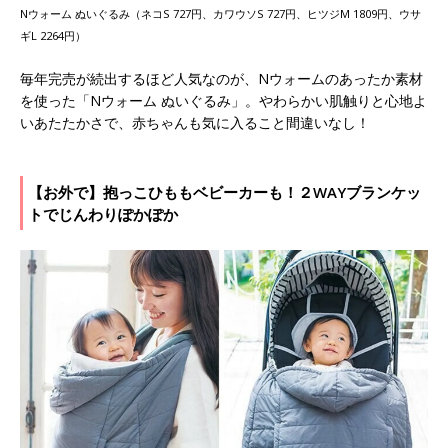
Nウォーム ぬいぐるみ（ネコS 727円、カワウソS 727円、ヒツジM 1809円、ウサ
ギL 2264円）
毎年完売が続出するほど人気なのが、Nウォームのあったか素材
を使った「Nウォーム ぬいぐるみ」。やわらかい肌触りと心地よ
いあたたかさで、赤ちゃんも気に入ること間違いなし！
【お外で】抱っこひももベビーカーも！２WAYブランケッ
トでじんわりぽかぽか