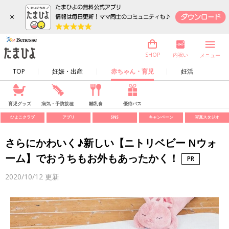
×
内祝い
SHOP
メニュー
TOP
妊娠・出産
赤ちゃん・育児
妊活
育児グッズ
病気・予防接種
離乳食
優待パス
ひよこクラブ
アプリ
SNS
キャンペーン
写真スタジオ
さらにかわいく♪新しい【ニトリベビー Nウォ
ーム】でおうちもお外もあったかく！
2020/10/12
更新