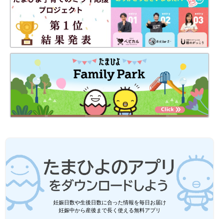
も、旬の野菜を組み合わせることで、季節を感じる豊かさが食卓
に生まれます」
大盛況のうちに終了したマキさんの講座は、自分や家族が心地よ
く健康に過ごせて、環境にもやさしい暮らしのヒントが盛りだく
さん。「サステイナブルな暮らし」をより身近に感じられた時間
でした。
【次回予告】
2020年10月25日（日）にはマキさんの「シンプルライフ講座」
第2弾も開催
https://youtu.be/K9vun8HhgT8
。次回のテーマは洗
濯や掃除です。ぜひご視聴ください！
取材・文／佐治 環
妊娠日数や生後日数に合った情報を毎日お届け
妊娠中から産後まで長く使える無料アプリ