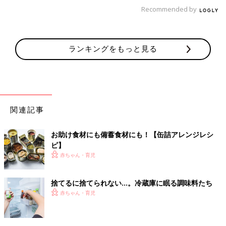
れて、未来の地球環境を守ることにもなるのだとマキさんは語っ
Recommended by
てくれました。
次はいよいよマキさんの「家族にバレない手抜きごはん」のコツ
ランキングをもっと見る
です！
今日から実践できる！時短＆満足シンプル料理、3つのコ
ツ
関連記事
お助け食材にも備蓄食材にも！【缶詰アレンジレシ
ピ】
赤ちゃん・育児
捨てるに捨てられない…。冷蔵庫に眠る調味料たち
赤ちゃん・育児