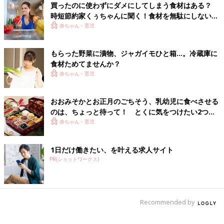
買ったのに使わずにダメにしてしまう食材はある？
時短節約家くぅちゃんに聞く！食材を無駄にしない方
法はあるの？
赤ちゃん・育児
忙しかったり、疲れていたりして「料理したくないな」という日
は誰しもあります。そんなときに役立つ、マキさん流の
時短
料理
もらった野菜に漬物、ジャガイモひと箱…。冷蔵庫に
のコツを教わりました。
食材ためてませんか？
赤ちゃん・育児
時短料理のコツ
１．買うときに時短食材を選ぶ
おおみそかとお正月のごちそう、乳幼児に食べさせる
「買い物をするときは、なるべく調理工程の少ない食材を選びま
のは、ちょっと待って！ とくに気をつけたい2つの
しょう」とマキさん。洗うだけで食べられるもの、皮をむく必要
食材【管理栄養士】
赤ちゃん・育児
のないもの、ゆでたら食べられるもの、包丁とまな板がいらない
もの、火を使わないものを意識して選ぶことで、食事のしたくを
時短できます。
1日だけ働きたい、を叶える求人サイト
「解凍して切るだけで食べられる生活クラブのかつおのたたき
PR(ショットワークス)
は、火を使わないので洗い物も少なくて済みます。疲れたときに
はお刺し身定食と覚えておいてください！」
２．宅配でまとめ買い＆届いた日20分で半調理
Recommended by
マキさんは食材の6～7割を週1回の生活クラブでまとめ買いして
います。まとめ買いのコツは、毎回、選ぶときに迷わずに済むよ