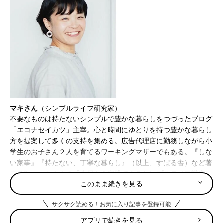
マキさん
（シンプルライフ研究家）
不要なものは持たないシンプルで豊かな暮らしをつづったブログ
「エコナセイカツ」主宰。心と時間にゆとりを持つ豊かな暮らし
方を提案して多くの支持を集める。広告代理店に勤務しながら小
学生のお子さん２人を育てるワーキングマザーでもある。『しな
い家事』『持たない、丁寧な暮らし』（以上、すばる舎）など著
書多数。
マキさんの「今日から実践できるシンプルライフ講座」
このまま続きを見る
https://www.youtube.com/watch?v=WT2TcjfIjVY
サクサク読める！お気に入り記事を登録可能
自分にやさしい暮らしをしたら、環境にもやさしい暮らし
になった
アプリで続きを見る