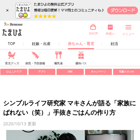
×
内祝い
SHOP
メニュー
TOP
妊娠・出産
赤ちゃん・育児
妊活
育児グッズ
病気・予防接種
離乳食
優待パス
ひよこクラブ
アプリ
SNS
キャンペーン
写真スタジオ
シンプルライフ研究家 マキさんが語る「家族に
ばれない（笑）」手抜きごはんの作り方
2020/10/13
更新