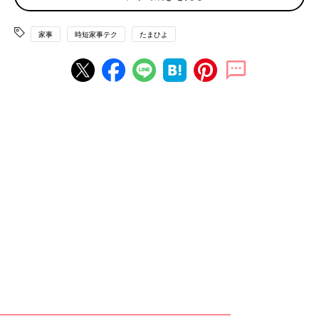
家事
時短家事テク
たまひよ
今回のマキさんの講座は、「生活クラブ」主催の参加型イベント
「サステイナブル フェス！」の一環として行われたもの。「サ
ステイナブル」とは「持続可能」のこと。限りある資源や地球環
境を大切にして、未来の世代まで豊かに暮らすために、今、何を
すべきか、みんなで考えようというものです。