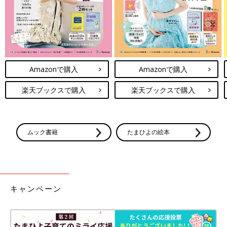
Amazonで購入
Amazonで購入
楽天ブックスで購入
楽天ブックスで購入
イベント後半には、マキさん宅の冷蔵庫の中身を拝見という、お
うちカメラならではのスペシャルコーナーも！ 扉を開くと、
蒸し鶏やピクルスなどの常備菜や半調理食材があり、調味料は同
じテイストの容器で統一されて、整然と並んでいます。
ムック書籍
たまひよの絵本
「今日のうちの晩ごはんはこれ！」と、冷蔵庫の真ん中から豆腐
とひき肉、麻婆豆腐ソースのセットを取り出すマキさん。冷蔵庫
を開けた瞬間に「今日は麻婆豆腐（マーボードウフ）」と思い出
せるように、その日に使う食材をセットにしておくことも、時短
キャンペーン
テクニックのひとつだとか。
最後に、同じ食材ばかりでも、飽きない食事作りのポイントは？
「旬の野菜を献立に取り入れること。定番食材を使った料理で