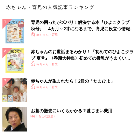
赤ちゃん・育児の人気記事ランキング
そして、生活クラブ利用歴４年のマキさんが考えるシンプルライ
フとは、「お気に入りだけに囲まれた心地よい暮らし」のこと。
「身のまわりのものは、本当に気に入って使っているものだけを
育児の困ったがズバリ！解決する本『ひよこクラブ
残して、使っていないものは減らす。家事はスタートからゴール
秋号』 4カ月～2才になるまで、育児に役立つ情報が
まで最短ルートをたどれるようにシンプルにするなど、自分にと
いっぱい！
赤ちゃん・育児
ってラクで心地よい生活を模索していたら、それがサステイナブ
ルな暮らしにつながった」のだそうです。
赤ちゃんのお世話まるわかり！『初めてのひよこクラ
ブ 夏号』〈巻頭大特集〉初めての授乳がうまくい
たとえば牛乳。「毎回、牛乳パックをきれいに洗って、開いて、
く！ おっぱい・ミルクの基本と夏のトラブル 解決テ
赤ちゃん・育児
回収所まで持って行くのは大変ですよね。生活クラブのびん入り
ク
の牛乳を選べば、使用後はサッと洗うだけでリユースへ。家事の
赤ちゃんが生まれたら！2冊の「たまひよ」
手間を減らせて環境も守ることができます」
赤ちゃん・育児
毎日のように使う洗剤も、用途ごとに使い分けたり、空き容器の
分別をするのに手間がかかります。「生活クラブの固型石けんな
ら、手や体を洗うのはもちろん、洗濯や食器洗いまで何にでも使
お墓の撤去にいくらかかる？墓じまい費用
えて安上がり。川や海の水も汚さない。これは続けない理由がな
PR(くらしの話題)
いですよね」
シンプルライフを追求することで、時間や気持ちのゆとりが生ま