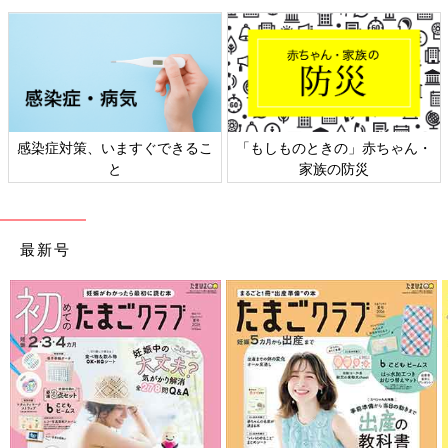
「シンプル調理＝手抜き？」でも、質のよい食材や調味料を選べ
ば、家族においしい食事を作ることができるとマキさんはいいま
す。また、調味料の数を絞ることで、献立や味付けに迷う時間も
減らせます。
「子どもたちには手の込んだ料理を食べさせたいのではなく、新
感染症対策、いますぐできるこ
「もしものときの」赤ちゃん・
鮮な食材、質のよい調味料で、おいしい食卓の記憶が残ればそれ
と
家族の防災
でいいと思っています」
最新号
マキさんの冷蔵庫にあるものと「時短でも飽きない食卓」
のコツ