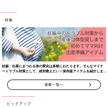
うに、定番食材を決めておくこと。
「時短食材を定番にしておくと、キッチンに立つ時間を短くでき
ます！」
特集
また、メインとなる魚や肉などのたんぱく質食材をあらかじめ決
めて、冷凍の肉や魚をまとめ買いしておくと、献立を考えやすく
なります。
食材が届いた当日は、夕飯のついでに20分ほどかけて食材の下ご
しらえをするのがマキさんのルーティン。「作り置きや常備菜と
いうほどではないけれど、プチトマトを袋から出して洗う、野菜
を切る、ゆでるなどの“半調理”を済ませておくと、忙しい日の朝
妊娠・出産にまつわる体の変化は多岐にわたります。そんなマイナ
ごはん、夕ごはんのしたくがラクになります」
ートラブル対策として、絶対教えたい！保存版アイテムを紹介しま
す。
３．食材＆調味料は素材のいいものを
連載一覧へ
「私が生活クラブを愛用している最大の理由は、質のよい調味料
をお手頃価格で買いたかったからなんです」とマキさん。以前は
調味料のお取り寄せもしていましたが、生活クラブのしょうゆや
油を使ったときに、おいしさとコスパの良さに感心したのだそ
ピックアップ
う。