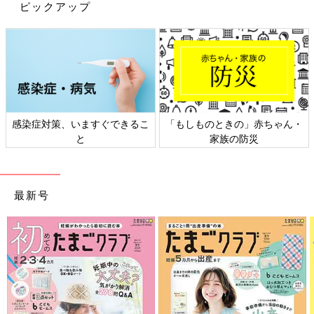
にするということを繰り返していました。次男がいるので、長男
ピックアップ
のトイレにずっと付き合うことができなかったのも、理由のひと
つでした。
しかし、ある日次男の昼寝中に長男に便意が…！これはチャンス
と、とにかく泣いても叫んでも、心を鬼にして座らせ続け…１時
間くらい経った頃、もう本人も観念したというか、出さざるを得
ないくらい切羽詰まって、ついにその時がきたのです！！
以来、もうオムツでしたいとは言わなくなりました。２日おきだ
感染症対策、いますぐできるこ
「もしものときの」赤ちゃん・
った便意も、食事の後に毎回出るというくらい活発になりまし
と
家族の防災
た。（今まで我慢していたのかなと思います…。）
「大」の後の結構大変なおしりふきから解放されて、私も夫もハ
ッピー！怖かったけれどチャレンジしてくれた長男の頑張りに拍
手！！一段成長した、嬉しい出来事でした。
最新号
それでは次回もお楽しみに…！
・
ハトコの記事一覧
・
たまひよONLINEの育児マンガ一覧はこちら
●ハトコ
埼玉出身の漫画家・イラストレーター。