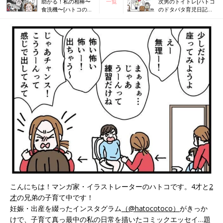
助かる！私の相棒〜
一覧
次男のトイトレ[ハトコ
食洗機〜[ハトコのド
のドタバタ育児日記
タバタ育児日記#68］
#70］
こんにちは！マンガ家・イラストレーターのハトコです。4才と
2
才
の兄弟の子育て中です！
妊娠・出産を綴ったインスタグラム
（@hatocotoco）
がきっか
けで、子育て真っ最中の私の日常を描いたコミックエッセイ…題