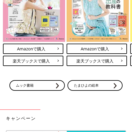
2016年生まれの兄と2018年生まれの弟。２学年差兄弟の子育て
中。
著作は『ひみつのローソンスイーツ開発室』『うますぎ！東京ギ
ョーザ』『ご当地グルメコミックエッセイ まんぷく埼玉』『不
調女子ハトコの生姜まみれ生活30日間』『結婚できる気がしませ
ん。』（すべてKADOKAWA／メディアファクトリー）など
●インスタグラム（＠hatocotoco）
Amazonで購入
Amazonで購入
●ブログ「ハトコの小部屋」
●
Twitter
@hatoco_o
楽天ブックスで購入
楽天ブックスで購入
前の話
次の話
助かる！私の相棒〜
一覧
次男のトイトレ[ハトコ
食洗機〜[ハトコのド
のドタバタ育児日記
ムック書籍
たまひよの絵本
タバタ育児日記#68］
#70］
キャンペーン