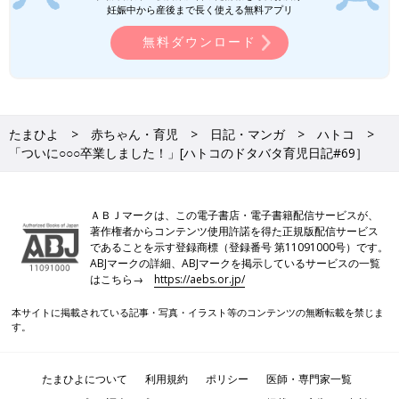
妊娠中から産後まで長く使える無料アプリ
無料ダウンロード
たまひよ
赤ちゃん・育児
日記・マンガ
ハトコ
「ついに○○○卒業しました！」[ハトコのドタバタ育児日記#69］
ＡＢＪマークは、この電子書店・電子書籍配信サービスが、
著作権者からコンテンツ使用許諾を得た正規版配信サービス
であることを示す登録商標（登録番号 第11091000号）です。
ABJマークの詳細、ABJマークを掲示しているサービスの一覧
はこちら→
https://aebs.or.jp/
本サイトに掲載されている記事・写真・イラスト等のコンテンツの無断転載を禁じま
す。
たまひよについて
利用規約
ポリシー
医師・専門家一覧