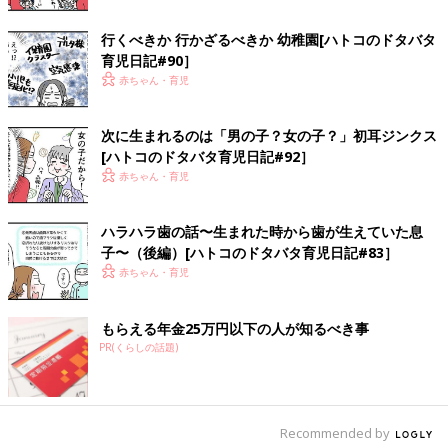
行くべきか 行かざるべきか 幼稚園[ハトコのドタバタ
育児日記#90］
赤ちゃん・育児
次に生まれるのは「男の子？女の子？」初耳ジンクス
[ハトコのドタバタ育児日記#92］
赤ちゃん・育児
ハラハラ歯の話〜生まれた時から歯が生えていた息
子〜（後編）[ハトコのドタバタ育児日記#83］
赤ちゃん・育児
もらえる年金25万円以下の人が知るべき事
PR(くらしの話題)
Recommended by