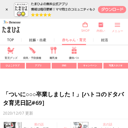
×
内祝い
SHOP
メニュー
TOP
妊娠・出産
赤ちゃん・育児
妊活
育児グッズ
病気・予防接種
離乳食
優待パス
ひよこクラブ
アプリ
SNS
キャンペーン
写真スタジオ
「ついに○○○卒業しました！」[ハトコのドタバ
タ育児日記#69］
2020/12/07
更新
前の話
次の話