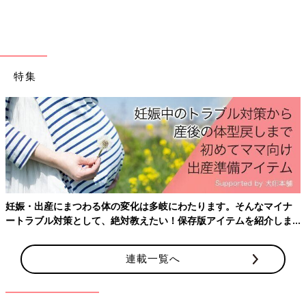
特集
トイトレについては以前も書きました。
我が家のトイトレ進捗［ハトコのドタバタ育児日記＃54］
妊娠・出産にまつわる体の変化は多岐にわたります。そんなマイナ
これまでずっと「大」だけはトイレでせず、オムツにするという
ートラブル対策として、絶対教えたい！保存版アイテムを紹介しま
段階から進んでいませんでした。
す。
「オムツ在庫がなくなったら…」とか、「トイレに座れたらごほ
連載一覧へ
うびシールを貼って、そのシール帳がいっぱいになったら…」と
か、あらゆるオムツ卒業のタイミングを設けていたのですが、大
泣きで怖いと連呼されてしまうと、私が根負けして、結局オムツ