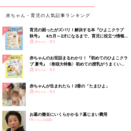
赤ちゃん・育児の人気記事ランキング
育児の困ったがズバリ！解決する本『ひよこクラブ
秋号』 4カ月～2才になるまで、育児に役立つ情報が
いっぱい！
赤ちゃん・育児
赤ちゃんのお世話まるわかり！『初めてのひよこクラ
ブ 夏号』〈巻頭大特集〉初めての授乳がうまくい
く！ おっぱい・ミルクの基本と夏のトラブル 解決テ
赤ちゃん・育児
ク
赤ちゃんが生まれたら！2冊の「たまひよ」
赤ちゃん・育児
お墓の撤去にいくらかかる？墓じまい費用
PR(くらしの話題)