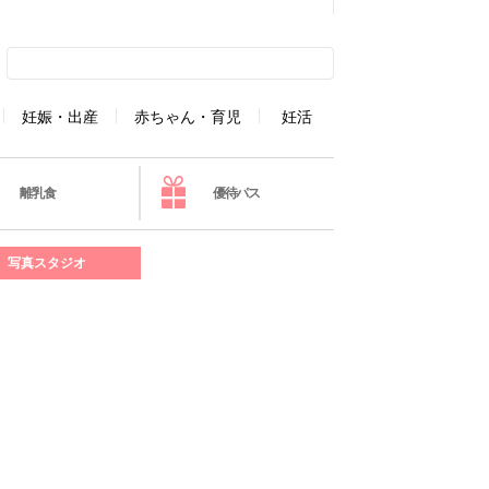
妊娠・出産
赤ちゃん・育児
妊活
離乳食
優待パス
写真スタジオ