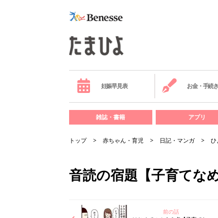
妊娠早見表
お金・手続
雑誌・書籍
アプリ
トップ
赤ちゃん・育児
日記・マンガ
ひ
音読の宿題【子育てなめ
前の話