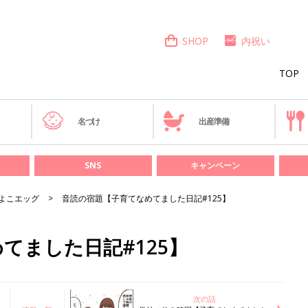
SHOP
内祝い
TOP
き
名づけ
出産準備
SNS
キャンペーン
よこエッグ
音読の宿題【子育てなめてました日記#125】
てました日記#125】
次の話