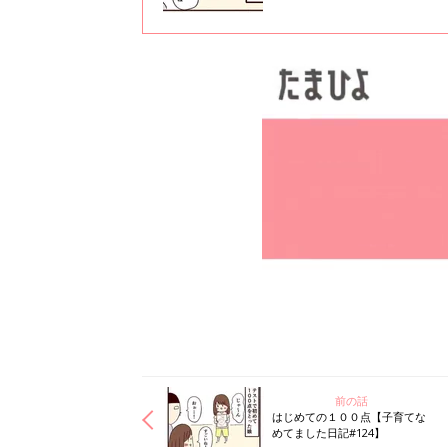
前の話
はじめての１００点【子育てな
めてました日記#124】