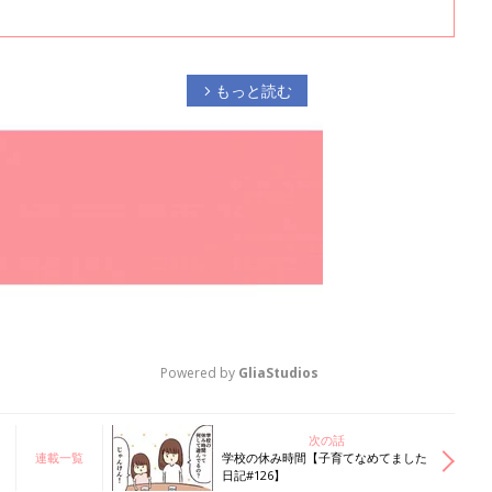
もっと読む
arrow_forward_ios
Powered by 
GliaStudios
M
次の話
連載一覧
学校の休み時間【子育てなめてました
u
日記#126】