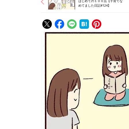
はじめての１００点【子育てな
めてました日記#124】