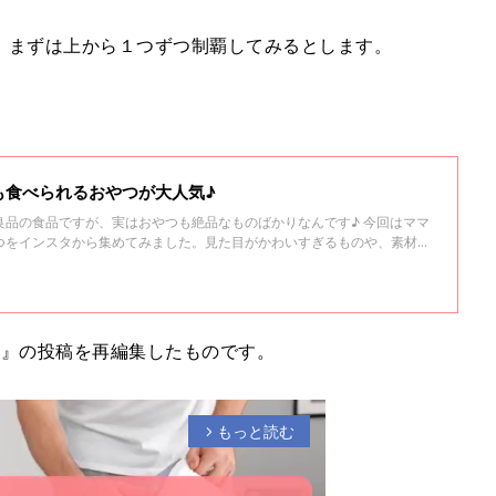
。まずは上から１つずつ制覇してみるとします。
も食べられるおやつが大人気♪
良品の食品ですが、実はおやつも絶品なものばかりなんです♪ 今回はママ
つをインスタから集めてみました。見た目がかわいすぎるものや、素材の
！ぜひ最後までご覧くださいね。
ク』の投稿を再編集したものです。
もっと読む
arrow_forward_ios