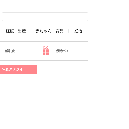
妊娠・出産
赤ちゃん・育児
妊活
離乳食
優待パス
写真スタジオ