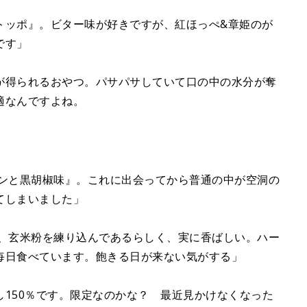
トッポ』。ビター味が好きですが、紅ほっぺ&章姫のが
です」
が得られるおやつ。パサパサしていて口の中の水分が奪
適なんですよね。
ツンと黒胡椒味』。これに出会ってから普通の中が空洞の
てしまいました」
は、玄米粉を練り込んであるらしく、実に香ばしい。ハー
毎日食べています。飽きる日が来ない気がする」
150％です。限定なのかな？ 最近見かけなくなった