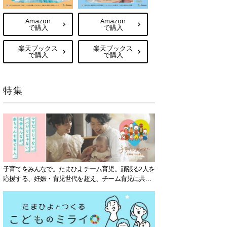
Amazon
Amazon
で購入
で購入
楽天ブックス
楽天ブックス
で購入
で購入
特集
子育てをみんなで。たまひよチーム育児。頑張る2人を
応援する、妊娠・育児世代を超え、チーム育児に共感
する社会を目指していきます。