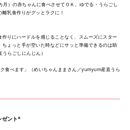
6カ月）の赤ちゃんに食べさせてＯＫ。ゆでる・うらごし
日の離乳食作りがグッとラクに！
食作りにハードルを感じることなく、スムーズにスター
、ちょっと手が空いた時などにサッと準備できるのは助
産直うらごしにんじん）
ク食べます」（めいちゃんままさん／yumyum産直うら
レゼント*