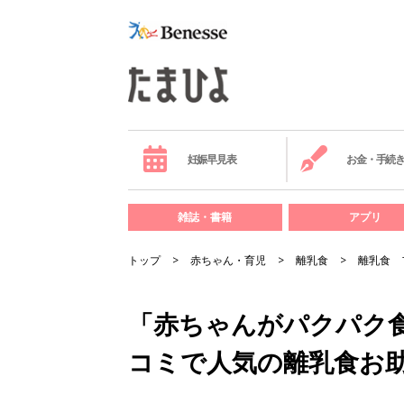
妊娠早見表
お金・手続
雑誌・書籍
アプリ
トップ
赤ちゃん・育児
離乳食
離乳食 
「赤ちゃんがパクパク
コミで人気の離乳食お