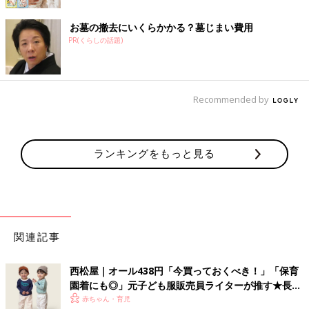
お墓の撤去にいくらかかる？墓じまい費用
PR(くらしの話題)
Recommended by
ランキングをもっと見る
関連記事
西松屋｜オール438円「今買っておくべき！」「保育
園着にも◎」元子ども服販売員ライターが推す★長袖
Tシャツ5選
赤ちゃん・育児