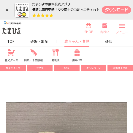
×
内祝い
SHOP
メニュー
TOP
妊娠・出産
赤ちゃん・育児
妊活
育児グッズ
病気・予防接種
離乳食
優待パス
ひよこクラブ
アプリ
SNS
キャンペーン
写真スタジオ