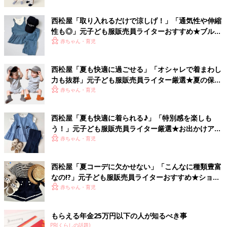
西松屋「取り入れるだけで涼しげ！」「通気性や伸縮
性も◎」元子ども服販売員ライターおすすめ★ブルー
アイテム5選
赤ちゃん・育児
西松屋「夏も快適に過ごせる」「オシャレで着まわし
力も抜群」元子ども服販売員ライター厳選★夏の保育
園着5選
赤ちゃん・育児
西松屋「夏も快適に着られる♪」「特別感を楽しも
う！」元子ども服販売員ライター厳選★お出かけアイ
テム5選
赤ちゃん・育児
西松屋「夏コーデに欠かせない」「こんなに種類豊富
なの!?」元子ども服販売員ライターおすすめ★ショー
トパンツ5選
赤ちゃん・育児
もらえる年金25万円以下の人が知るべき事
PR(くらしの話題)