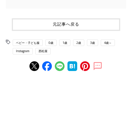
元記事へ戻る
ベビー・子ども服
0歳
1歳
2歳
3歳
4歳～
Instagram
西松屋