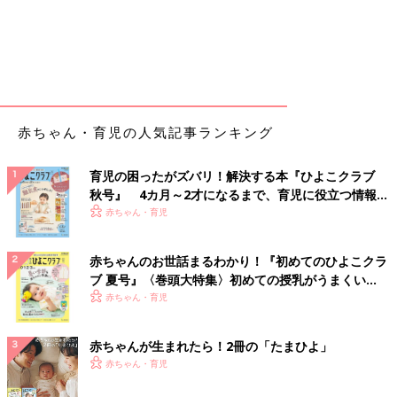
赤ちゃん・育児の人気記事ランキング
育児の困ったがズバリ！解決する本『ひよこクラブ
秋号』 4カ月～2才になるまで、育児に役立つ情報が
いっぱい！
赤ちゃん・育児
赤ちゃんのお世話まるわかり！『初めてのひよこクラ
ブ 夏号』〈巻頭大特集〉初めての授乳がうまくい
く！ おっぱい・ミルクの基本と夏のトラブル 解決テ
赤ちゃん・育児
ク
赤ちゃんが生まれたら！2冊の「たまひよ」
赤ちゃん・育児