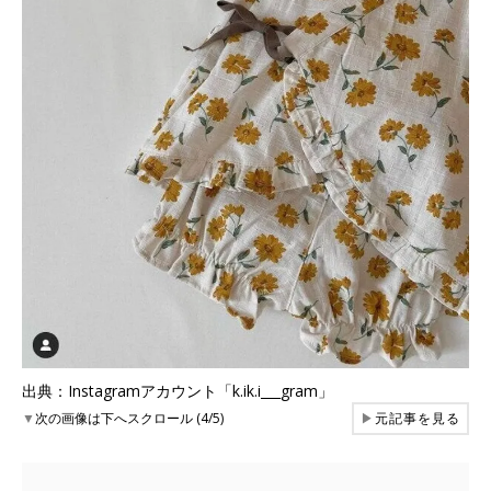
出典：Instagramアカウント「k.ik.i___gram」
▼
次の画像は下へスクロール (4/5)
▶
元記事を見る