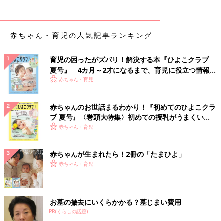
赤ちゃん・育児の人気記事ランキング
育児の困ったがズバリ！解決する本『ひよこクラブ
夏号』 4カ月～2才になるまで、育児に役立つ情報が
いっぱい！
赤ちゃん・育児
赤ちゃんのお世話まるわかり！『初めてのひよこクラ
ブ 夏号』〈巻頭大特集〉初めての授乳がうまくい
く！ おっぱい・ミルクの基本と夏のトラブル 解決テ
赤ちゃん・育児
ク
赤ちゃんが生まれたら！2冊の「たまひよ」
赤ちゃん・育児
お墓の撤去にいくらかかる？墓じまい費用
PR(くらしの話題)