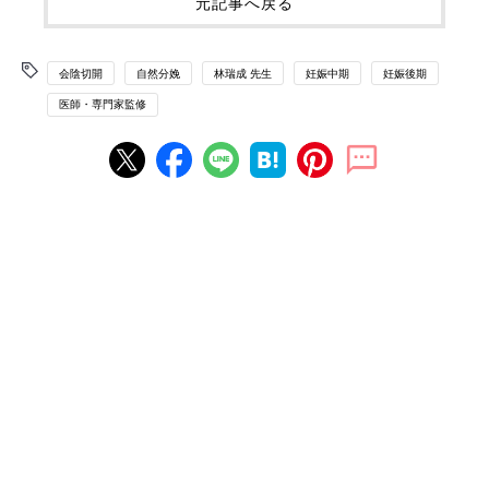
元記事へ戻る
会陰切開
自然分娩
林瑞成 先生
妊娠中期
妊娠後期
医師・専門家監修