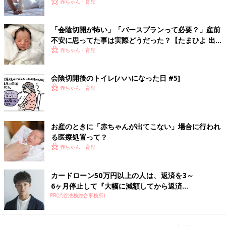
ミングは？
赤ちゃん・育児
「会陰切開が怖い」「バースプランって必要？」産前
不安に思ってた事は実際どうだった？【たまひよ 出
産体験談】
赤ちゃん・育児
会陰切開後のトイレ[ハハになった日 #5]
赤ちゃん・育児
お産のときに「赤ちゃんが出てこない」場合に行われ
る医療処置って？
赤ちゃん・育児
カードローン50万円以上の人は、返済を3～
6ヶ月停止して『大幅に減額してから返済...
PR(渋谷法務総合事務所)