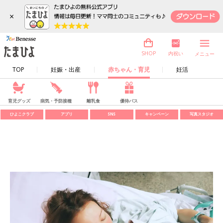
×
内祝い
SHOP
メニュー
TOP
妊娠・出産
赤ちゃん・育児
妊活
育児グッズ
病気・予防接種
離乳食
優待パス
ひよこクラブ
アプリ
SNS
キャンペーン
写真スタジオ