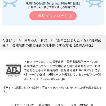
妊娠日数や生後日数に合った情報を毎日お届け
妊娠中から産後まで長く使える無料アプリ
無料ダウンロード
たまひよ
赤ちゃん・育児
“あそこは切りたくない”妊婦必
見！ 会陰切開の傷と痛みを最小限にする方法【産婦人科医】
ＡＢＪマークは、この電子書店・電子書籍配信サービスが、
著作権者からコンテンツ使用許諾を得た正規版配信サービス
であることを示す登録商標（登録番号 第11091000号）です。
ABJマークの詳細、ABJマークを掲示しているサービスの一覧
はこちら→
https://aebs.or.jp/
本サイトに掲載されている記事・写真・イラスト等のコンテンツの無断転載を禁じま
す。
たまひよについて
利用規約
ポリシー
医師・専門家一覧