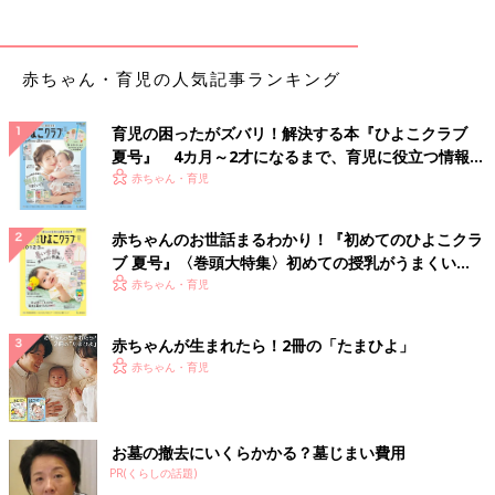
赤ちゃん・育児の人気記事ランキング
育児の困ったがズバリ！解決する本『ひよこクラブ
夏号』 4カ月～2才になるまで、育児に役立つ情報が
いっぱい！
赤ちゃん・育児
赤ちゃんのお世話まるわかり！『初めてのひよこクラ
ブ 夏号』〈巻頭大特集〉初めての授乳がうまくい
く！ おっぱい・ミルクの基本と夏のトラブル 解決テ
赤ちゃん・育児
ク
赤ちゃんが生まれたら！2冊の「たまひよ」
赤ちゃん・育児
お墓の撤去にいくらかかる？墓じまい費用
PR(くらしの話題)