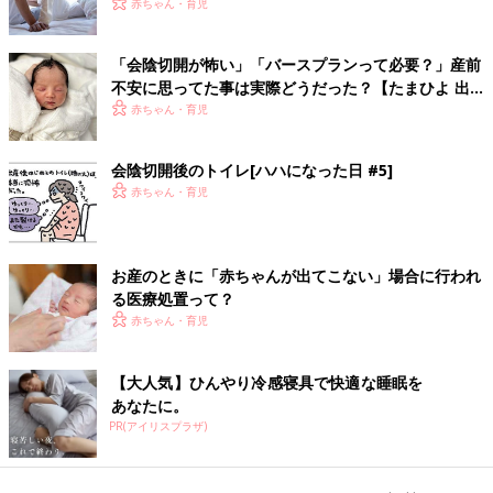
ミングは？
赤ちゃん・育児
「会陰切開が怖い」「バースプランって必要？」産前
不安に思ってた事は実際どうだった？【たまひよ 出
産体験談】
赤ちゃん・育児
会陰切開後のトイレ[ハハになった日 #5]
赤ちゃん・育児
お産のときに「赤ちゃんが出てこない」場合に行われ
る医療処置って？
赤ちゃん・育児
【大人気】ひんやり冷感寝具で快適な睡眠を
あなたに。
PR(アイリスプラザ)