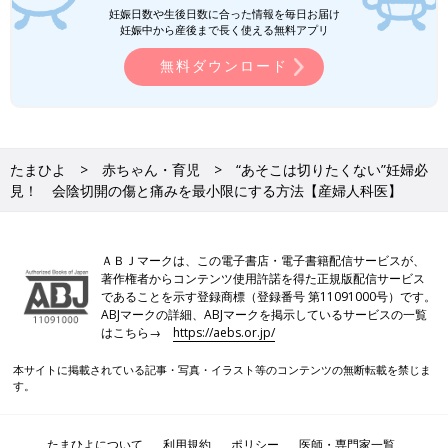
妊娠日数や生後日数に合った情報を毎日お届け
妊娠中から産後まで長く使える無料アプリ
無料ダウンロード
たまひよ
赤ちゃん・育児
“あそこは切りたくない”妊婦必
見！ 会陰切開の傷と痛みを最小限にする方法【産婦人科医】
ＡＢＪマークは、この電子書店・電子書籍配信サービスが、
著作権者からコンテンツ使用許諾を得た正規版配信サービス
であることを示す登録商標（登録番号 第11091000号）です。
ABJマークの詳細、ABJマークを掲示しているサービスの一覧
はこちら→
https://aebs.or.jp/
本サイトに掲載されている記事・写真・イラスト等のコンテンツの無断転載を禁じま
す。
たまひよについて
利用規約
ポリシー
医師・専門家一覧