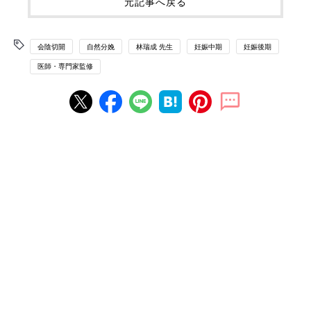
元記事へ戻る
会陰切開
自然分娩
林瑞成 先生
妊娠中期
妊娠後期
医師・専門家監修