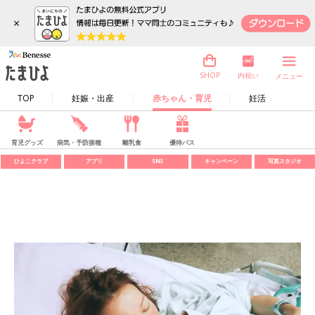
×
内祝い
SHOP
メニュー
TOP
妊娠・出産
赤ちゃん・育児
妊活
育児グッズ
病気・予防接種
離乳食
優待パス
ひよこクラブ
アプリ
SNS
キャンペーン
写真スタジオ