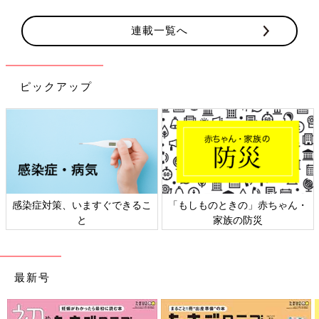
連載一覧へ
ピックアップ
もしものときの」赤ちゃん・
日本外来小児科学会リーフレッ
六星
家族の防災
ト検討会
最新号