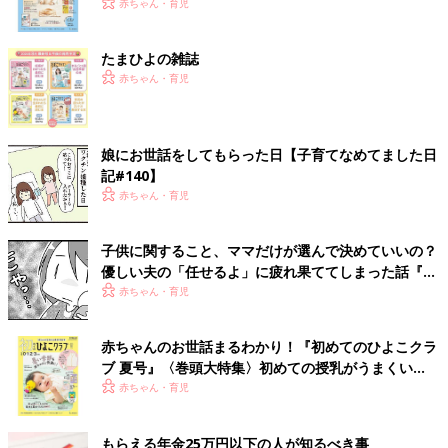
いっぱい！
赤ちゃん・育児
たまひよの雑誌
赤ちゃん・育児
娘にお世話をしてもらった日【子育てなめてました日
記#140】
赤ちゃん・育児
子供に関すること、ママだけが選んで決めていいの？
優しい夫の「任せるよ」に疲れ果ててしまった話『ふ
うふう子育て ＃43』
赤ちゃん・育児
赤ちゃんのお世話まるわかり！『初めてのひよこクラ
ブ 夏号』〈巻頭大特集〉初めての授乳がうまくい
く！ おっぱい・ミルクの基本と夏のトラブル 解決テ
赤ちゃん・育児
ク
もらえる年金25万円以下の人が知るべき事