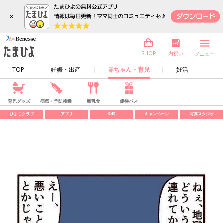
×
内祝い
SHOP
メニュー
TOP
妊娠・出産
赤ちゃん・育児
妊活
育児グッズ
病気・予防接種
離乳食
優待パス
ひよこクラブ
アプリ
SNS
キャンペーン
写真スタジオ