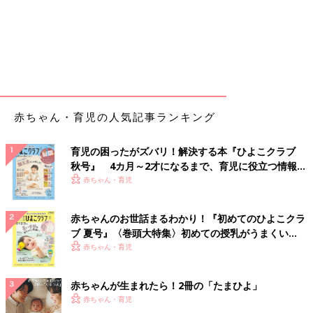
赤ちゃん・育児の人気記事ランキング
育児の困ったがズバリ！解決する本『ひよこクラブ
秋号』 4カ月～2才になるまで、育児に役立つ情報が
いっぱい！
赤ちゃん・育児
赤ちゃんのお世話まるわかり！『初めてのひよこクラ
ブ 夏号』〈巻頭大特集〉初めての授乳がうまくい
く！ おっぱい・ミルクの基本と夏のトラブル 解決テ
赤ちゃん・育児
ク
赤ちゃんが生まれたら！2冊の「たまひよ」
赤ちゃん・育児