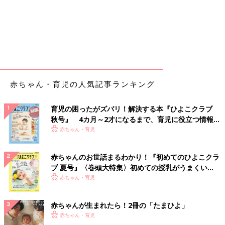
赤ちゃん・育児の人気記事ランキング
育児の困ったがズバリ！解決する本『ひよこクラブ
秋号』 4カ月～2才になるまで、育児に役立つ情報が
いっぱい！
赤ちゃん・育児
赤ちゃんのお世話まるわかり！『初めてのひよこクラ
ブ 夏号』〈巻頭大特集〉初めての授乳がうまくい
く！ おっぱい・ミルクの基本と夏のトラブル 解決テ
赤ちゃん・育児
ク
赤ちゃんが生まれたら！2冊の「たまひよ」
赤ちゃん・育児