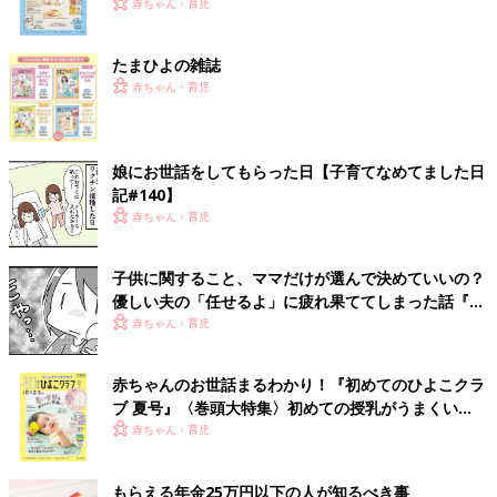
いっぱい！
赤ちゃん・育児
たまひよの雑誌
赤ちゃん・育児
娘にお世話をしてもらった日【子育てなめてました日
記#140】
赤ちゃん・育児
子供に関すること、ママだけが選んで決めていいの？
優しい夫の「任せるよ」に疲れ果ててしまった話『ふ
うふう子育て ＃43』
赤ちゃん・育児
赤ちゃんのお世話まるわかり！『初めてのひよこクラ
ブ 夏号』〈巻頭大特集〉初めての授乳がうまくい
く！ おっぱい・ミルクの基本と夏のトラブル 解決テ
赤ちゃん・育児
ク
もらえる年金25万円以下の人が知るべき事