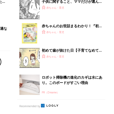
PR（Dreame）
Recommended by
離乳食はいつから？進め方は？「たまひよ きほんの離
乳食」
授乳の悩みや初めての離乳食作りに役立つ
子育てとお金
につ
妊娠・出産・育児にかかる費用やもらえる補助
金・助成金を解説