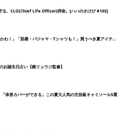
6
7
8
9
>
生後日数に合った情報を毎日お届け
ら産後まで長く使える無料アプリ
ダウンロード