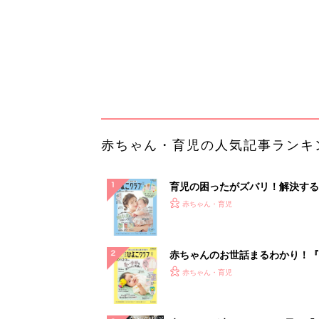
赤ちゃんのお世話まるわかり！『
てのひよこクラブ 夏号』〈巻頭
赤ちゃん・育児
集〉初めての授乳がうまくいく！
っぱい・ミルクの基本と夏のトラ
解決テク
赤ちゃんが生まれたら！2冊の「
ひよ」
赤ちゃん・育児
【大人気】ひんやり冷感寝具で快
睡眠をあなたに。
PR（アイリスプラザ）
ランキングをもっと見る