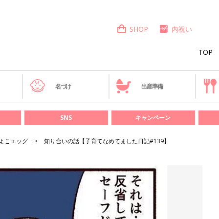
SHOP
内祝い
TOP
き
名づけ
出産準備
SNS
キャンペーン
よこエッグ
知り合いの話【子育てなめてました日記#139】