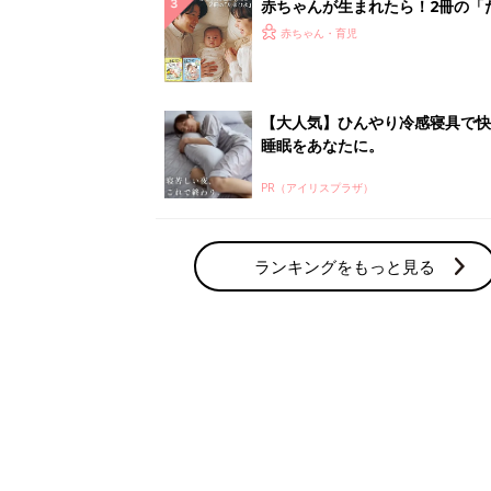
赤ちゃん・育児の人気テーマ
育児日記・マンガ
出産・育児あるあるをマンガで楽しもう
赤ちゃんの病気
赤ちゃんの病気や事故・ケガ、ホームケア
いてまとめました