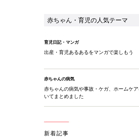
新着記事
0-2才育児まとめ：子どもの命を守る、C
赤ちゃん・育児
ユニクロベビー「絵本コラボが激
5選
赤ちゃん・育児
8月3日生まれはこんな人 365
赤ちゃん・育児
しまむら・GU…「一目ぼれした