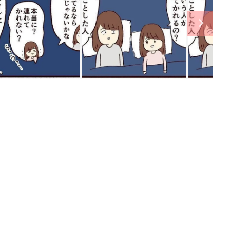
ング
関連記事
本
たまひよの雑誌
2才
赤ちゃん・育児
いっ