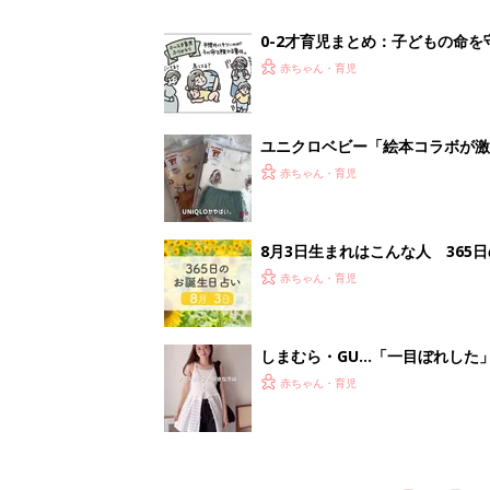
赤ちゃん・育児
<
5
妊娠日数や
妊娠中か