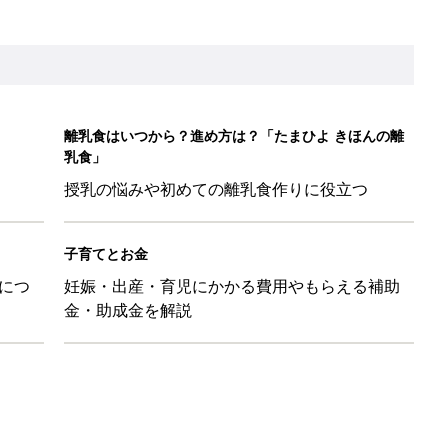
LO(Chief Life Officer)拝命。[ハハのさけび #103]
かわ！」「肌着・パジャマ・Tシャツも！」買うべき夏アイテム
日のお誕生日占い【鏡リュウジ監修】
」「体形カバーができる」この夏大人気の主役級キャミソール5選