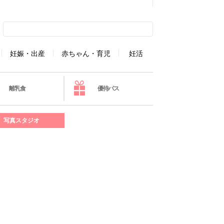
妊娠・出産
赤ちゃん・育児
妊活
離乳食
優待パス
写真スタジオ