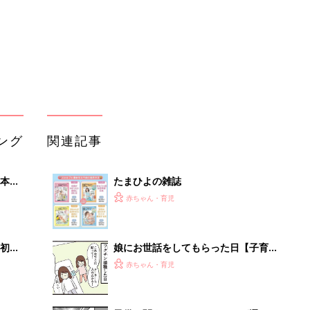
初め
娘にお世話をしてもらった日【子育て
大特
なめてました日記#140】
赤ちゃん・育児
 お
ブル
たま
子供に関すること、ママだけが選んで
決めていいの？ 優しい夫の「任せる
赤ちゃん・育児
よ」に疲れ果ててしまった話『ふうふ
う子育て ＃43』
赤ちゃんのお世話まるわかり！『初め
適な
てのひよこクラブ 夏号』〈巻頭大特
赤ちゃん・育児
集〉初めての授乳がうまくいく！ お
っぱい・ミルクの基本と夏のトラブル
解決テク
初めて歯が抜けた日【子育てなめてま
した日記#138】
赤ちゃん・育児
ロボット掃除機の進化のカギは水にあ
り。このボードがすごい理由