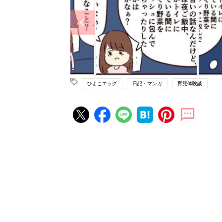
ひよこエッグ
日記・マンガ
育児体験談
赤ちゃん・育児の人気記事ランキ
育児の困ったがズバリ！解決する
『ひよこクラブ 夏号』 4カ月～
赤ちゃん・育児
になるまで、育児に役立つ情報が
ぱい！